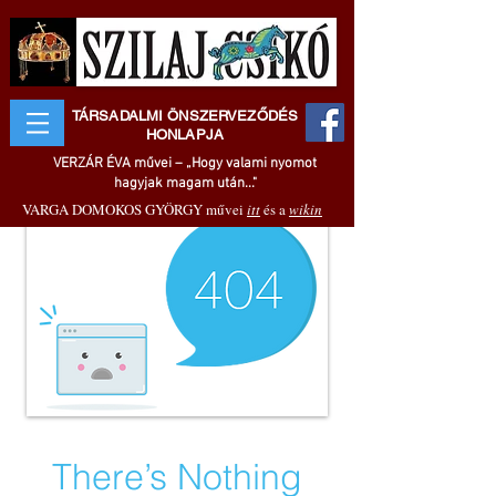
TÁRSADALMI ÖNSZERVEZŐDÉS
HONLAPJA
VERZÁR ÉVA művei – „Hogy valami nyomot
hagyjak magam után..."
VARGA DOMOKOS GYÖRGY művei
itt
és a
wikin
There’s Nothing