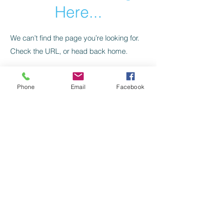
Here...
We can’t find the page you’re looking for.
Check the URL, or head back home.
Go Home
Phone
Email
Facebook
Levelezés, kapcsolat:
SZILAJ CSIKÓ SZERKESZTŐSÉG:
szilajcsiko.info(kukac)gmail.com
Vissza a főoldalra