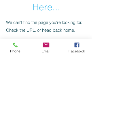
Here...
We can’t find the page you’re looking for.
Check the URL, or head back home.
Go Home
Phone
Email
Facebook
Levelezés, kapcsolat:
SZILAJ CSIKÓ SZERKESZTŐSÉG:
szilajcsiko.info(kukac)gmail.com
Vissza a főoldalra