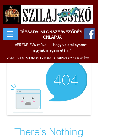
TÁRSADALMI ÖNSZERVEZŐDÉS
HONLAPJA
VERZÁR ÉVA művei – „Hogy valami nyomot
hagyjak magam után..."
VARGA DOMOKOS GYÖRGY művei
itt
és a
wikin
There’s Nothing