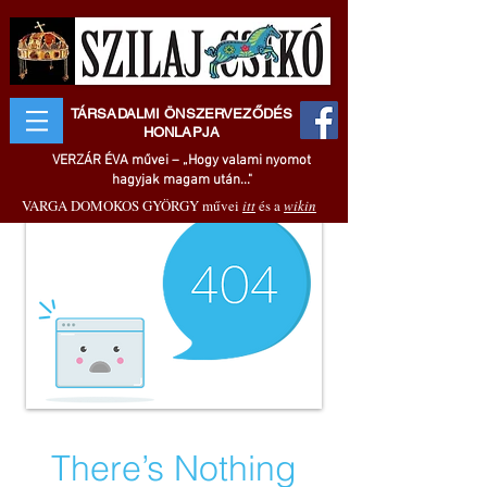
TÁRSADALMI ÖNSZERVEZŐDÉS
HONLAPJA
VERZÁR ÉVA művei – „Hogy valami nyomot
hagyjak magam után..."
VARGA DOMOKOS GYÖRGY művei
itt
és a
wikin
There’s Nothing