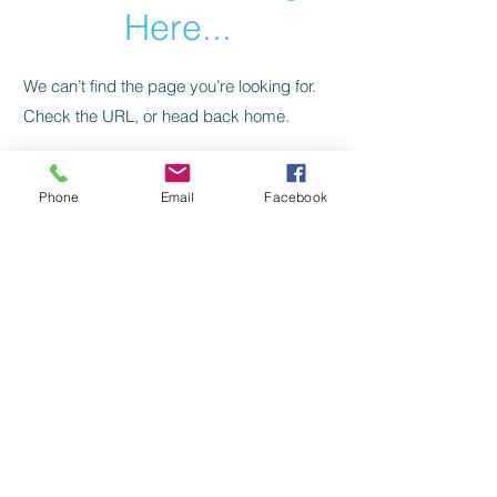
Here...
We can’t find the page you’re looking for.
Check the URL, or head back home.
Go Home
Phone
Email
Facebook
Levelezés, kapcsolat:
SZILAJ CSIKÓ SZERKESZTŐSÉG:
szilajcsiko.info(kukac)gmail.com
Vissza a főoldalra