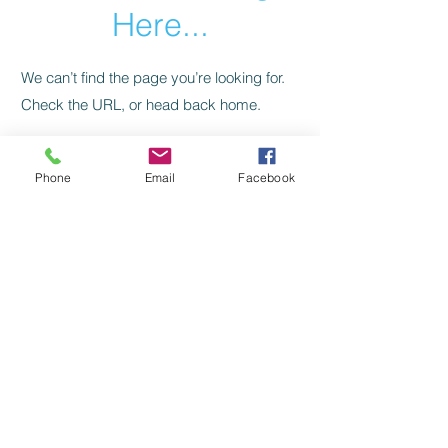
Here...
We can’t find the page you’re looking for.
Check the URL, or head back home.
Go Home
Phone
Email
Facebook
Levelezés, kapcsolat:
SZILAJ CSIKÓ SZERKESZTŐSÉG:
szilajcsiko.info(kukac)gmail.com
Vissza a főoldalra