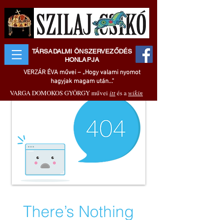
TÁRSADALMI ÖNSZERVEZŐDÉS
HONLAPJA
VERZÁR ÉVA művei – „Hogy valami nyomot
hagyjak magam után..."
VARGA DOMOKOS GYÖRGY művei
itt
és a
wikin
There’s Nothing