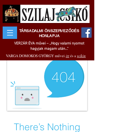
TÁRSADALMI ÖNSZERVEZŐDÉS
HONLAPJA
VERZÁR ÉVA művei – „Hogy valami nyomot
hagyjak magam után..."
VARGA DOMOKOS GYÖRGY művei
itt
és a
wikin
There’s Nothing