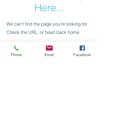
Here...
We can’t find the page you’re looking for.
Check the URL, or head back home.
Go Home
Phone
Email
Facebook
Levelezés, kapcsolat:
SZILAJ CSIKÓ SZERKESZTŐSÉG:
szilajcsiko.info(kukac)gmail.com
Vissza a főoldalra