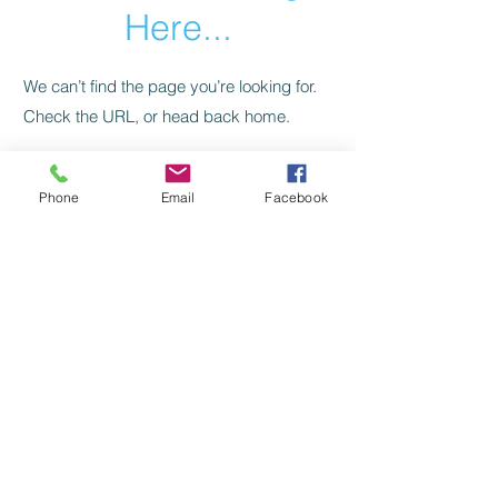
Here...
We can’t find the page you’re looking for.
Check the URL, or head back home.
Go Home
Phone
Email
Facebook
Levelezés, kapcsolat:
SZILAJ CSIKÓ SZERKESZTŐSÉG:
szilajcsiko.info(kukac)gmail.com
Vissza a főoldalra