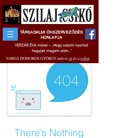
TÁRSADALMI ÖNSZERVEZŐDÉS
HONLAPJA
VERZÁR ÉVA művei – „Hogy valami nyomot
hagyjak magam után..."
VARGA DOMOKOS GYÖRGY művei
itt
és a
wikin
There’s Nothing