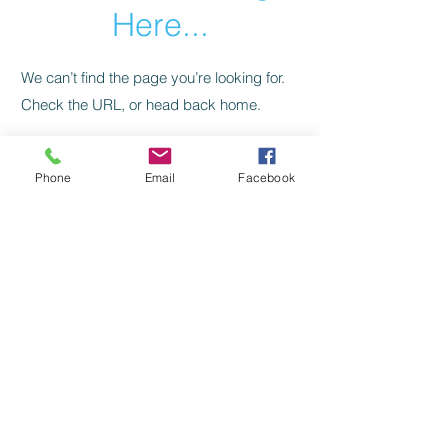
Here...
We can’t find the page you’re looking for.
Check the URL, or head back home.
Go Home
Phone
Email
Facebook
Levelezés, kapcsolat:
SZILAJ CSIKÓ SZERKESZTŐSÉG:
szilajcsiko.info(kukac)gmail.com
Vissza a főoldalra