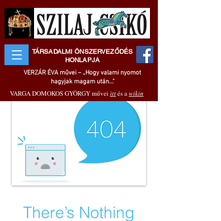
TÁRSADALMI ÖNSZERVEZŐDÉS
HONLAPJA
VERZÁR ÉVA művei – „Hogy valami nyomot
hagyjak magam után..."
VARGA DOMOKOS GYÖRGY művei
itt
és a
wikin
There’s Nothing