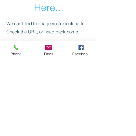
Here...
We can’t find the page you’re looking for.
Check the URL, or head back home.
Go Home
Phone
Email
Facebook
Levelezés, kapcsolat:
SZILAJ CSIKÓ SZERKESZTŐSÉG:
szilajcsiko.info(kukac)gmail.com
Vissza a főoldalra