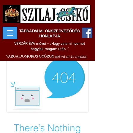
TÁRSADALMI ÖNSZERVEZŐDÉS
HONLAPJA
VERZÁR ÉVA művei – „Hogy valami nyomot
hagyjak magam után..."
VARGA DOMOKOS GYÖRGY művei
itt
és a
wikin
There’s Nothing