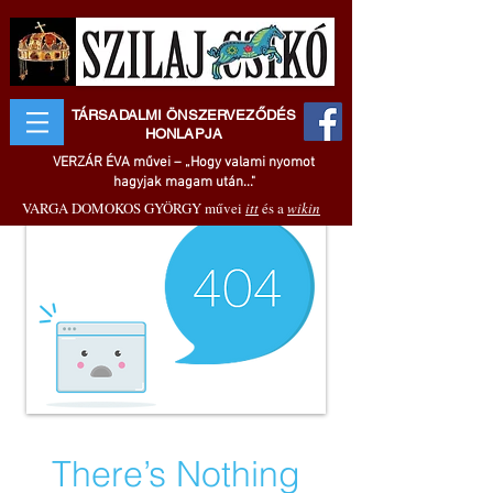
TÁRSADALMI ÖNSZERVEZŐDÉS
HONLAPJA
VERZÁR ÉVA művei – „Hogy valami nyomot
hagyjak magam után..."
VARGA DOMOKOS GYÖRGY művei
itt
és a
wikin
There’s Nothing