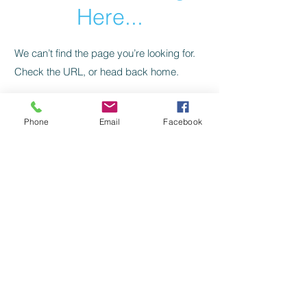
Here...
We can’t find the page you’re looking for.
Check the URL, or head back home.
Go Home
Phone
Email
Facebook
Levelezés, kapcsolat:
SZILAJ CSIKÓ SZERKESZTŐSÉG:
szilajcsiko.info(kukac)gmail.com
Vissza a főoldalra