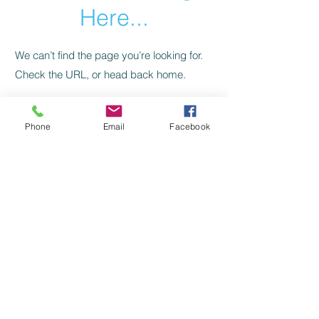
Here...
We can’t find the page you’re looking for.
Check the URL, or head back home.
Go Home
Phone
Email
Facebook
Levelezés, kapcsolat:
SZILAJ CSIKÓ SZERKESZTŐSÉG:
szilajcsiko.info(kukac)gmail.com
Vissza a főoldalra