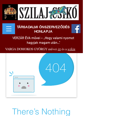
TÁRSADALMI ÖNSZERVEZŐDÉS
HONLAPJA
VERZÁR ÉVA művei – „Hogy valami nyomot
hagyjak magam után..."
VARGA DOMOKOS GYÖRGY művei
itt
és a
wikin
There’s Nothing