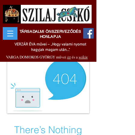
TÁRSADALMI ÖNSZERVEZŐDÉS
HONLAPJA
VERZÁR ÉVA művei – „Hogy valami nyomot
hagyjak magam után..."
VARGA DOMOKOS GYÖRGY művei
itt
és a
wikin
There’s Nothing