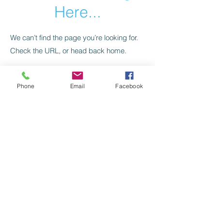
Here...
We can’t find the page you’re looking for.
Check the URL, or head back home.
Go Home
Phone
Email
Facebook
Levelezés, kapcsolat:
SZILAJ CSIKÓ SZERKESZTŐSÉG:
szilajcsiko.info(kukac)gmail.com
Vissza a főoldalra