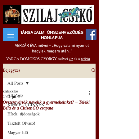
TÁRSADALMI ÖNSZERVEZŐDÉS
HONLAPJA
VERZÁR ÉVA művei – „Hogy valami nyomot
hagyjak magam után..."
VARGA DOMOKOS GYÖRGY művei
itt
és a
wikin
Bejegyzés
All Posts
szilajcsiko
All Posts
2024. júl. 20.
Óvszergyártók nevelik a gyermekeinket? – Teleki
KIEMELT CIKKEK
Béla és a CitizenGO csapata
Hírek, újdonságok
Tisztelt Olvasó!
Magyar Idő