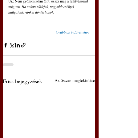
Ui.: Nem győzöm kérni Önt: ossza meg a felhívásomat 
még ma. 
Ha sokan aláírjuk, nagyobb eséllyel 
hallgatnak ránk a döntéshozók.
tovább az indítványhoz
Friss bejegyzések
Az összes megtekintése