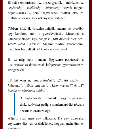
El kell szomorítsam. Az óvszergyártók – miközben az 
„
egészség
”, „
felelősség
”, „
biztonság
” szavak mögött 
bújócskáznak – nem szégyellenek nyíltan élet- és 
családellenes reklámtevékenységet kifejteni.
Többen közülük összehasonlítják, mennyivel olcsóbb 
egy kondom, mint a gyerekvállalás. Másoknál a 
kampányszlogen úgy hangzik: „
van akiknek meg sem 
kellett volna születni
e”. Megint máshol gyorséttermi 
menühöz hasonlítják a házastársi együttlétet.
És ez még nem minden. Egyszerre pásztázzák a 
kiskorúakat és dobálóznak kifejezetten gyermekellenes 
szlogenekkel.
„Őrizd meg az egészségedet!”, „Tartsd kézben a 
helyzetet!”, „Védd magad!”, „Légy nyertes!” 
és
 „Ti 
inkább ne akarjatok utódot!”.
A legfontosabb üzenetük, hogy a gyermek 
átok, az óvszer pedig a mindennapi élet része, a 
szexuális öröm záloga. 
Álljunk csak meg egy pillanatra. Ha egy gyakorlat 
egyszerre élet- és családellenes, hogyan mehetünk el 
mellette?