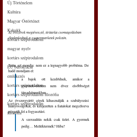
Új Történelem
Kultúra
Magyar Őstörténet
Kakukk
Az óvszerek megtévesztő, tiritarka csomagolásban 
éktelenkednek a szupermarketek polcain.
kortárs szépirodalom
magyar nyelv
kortárs szépirodalom
Talán azt mondja: nem ez a legnagyobb probléma. De 
EU bürokrácia
hadd mondjam el:
emlékezés
a bajok ott kezdődnek, amikor a 
kortárs szépirodalom
gyermekvédelem nem élvez elsőbbséget 
társadalmunkban. 
kortárs szépirodalom filozófia
Az óvszergyártó cégek kihasználják a szabályozási 
kortárs szépirodalom
hiányosságokat, és kifejezetten a fiatalokat megcélozva 
pörgetik fel a fogyasztást. 
filozófia
A szexualitás nekik csak üzlet. A gyermek 
pedig… Melléktermék? Hiba?