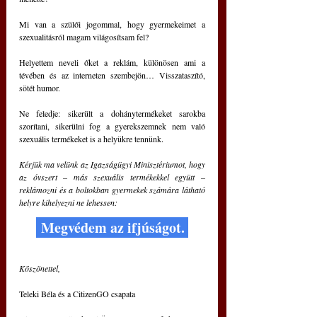
Mi van a szülői jogommal, hogy gyermekeimet a 
szexualitásról magam világosítsam fel?
Helyettem neveli őket a reklám, különösen ami a 
tévében és az interneten szembejön… Visszataszító, 
sötét humor.
Ne feledje: sikerült a dohánytermékeket sarokba 
szorítani, sikerülni fog a gyerekszemnek nem való 
szexuális termékeket is a helyükre tennünk.
Kérjük ma velünk az Igazságügyi Minisztériumot, hogy 
az óvszert – más szexuális termékekkel együtt – 
reklámozni és a boltokban gyermekek számára látható 
helyre kihelyezni ne lehessen:
 Megvédem az ifjúságot. 
Köszönettel,
Teleki Béla és a CitizenGO csapata