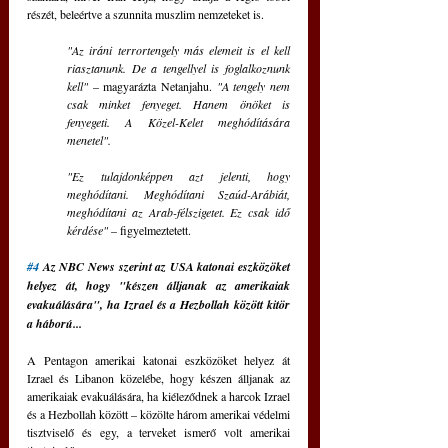
részét, beleértve a szunnita muszlim nemzeteket is.
"Az iráni terrortengely más elemeit is el kell 
riasztanunk. De a tengellyel is foglalkoznunk 
kell"
 – magyarázta Netanjahu. 
"A tengely nem 
csak minket fenyeget. Hanem önöket is 
fenyegeti. A Közel-Kelet meghódítására 
menetel".
"Ez tulajdonképpen azt jelenti, hogy 
meghódítani. Meghódítani Szaúd-Arábiát, 
meghódítani az Arab-félszigetet. Ez csak idő 
kérdése"
 – figyelmeztetett.
#4
 Az NBC News szerint az USA katonai eszközöket 
helyez át, hogy "készen álljanak az amerikaiak 
evakuálására", ha Izrael és a Hezbollah között kitör 
a háború...
A Pentagon amerikai katonai eszközöket helyez át 
Izrael és Libanon közelébe, hogy készen álljanak az 
amerikaiak evakuálására, ha kiéleződnek a harcok Izrael 
és a Hezbollah között – közölte három amerikai védelmi 
tisztviselő és egy, a terveket ismerő volt amerikai 