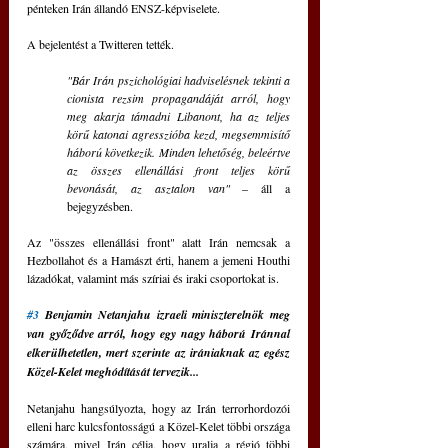
pénteken Irán állandó ENSZ-képviselete.
A bejelentést a Twitteren tették.
"Bár Irán pszichológiai hadviselésnek tekinti a 
cionista rezsim propagandáját arról, hogy 
meg akarja támadni Libanont, ha az teljes 
körű katonai agresszióba kezd, megsemmisítő 
háború következik. Minden lehetőség, beleértve 
az összes ellenállási front teljes körű 
bevonását, az asztalon van"
 – áll a 
bejegyzésben.
Az "összes ellenállási front" alatt Irán nemcsak a 
Hezbollahot és a Hamászt érti, hanem a jemeni Houthi 
lázadókat, valamint más szíriai és iraki csoportokat is.
#3
 Benjamin Netanjahu izraeli miniszterelnök meg 
van győződve arról, hogy egy nagy háború Iránnal 
elkerülhetetlen, mert szerinte az irániaknak az egész 
Közel-Kelet meghódítását tervezik...
Netanjahu hangsúlyozta, hogy az Irán terrorhordozói 
elleni harc kulcsfontosságú a Közel-Kelet többi országa 
számára, mivel Irán célja, hogy uralja a régió többi 