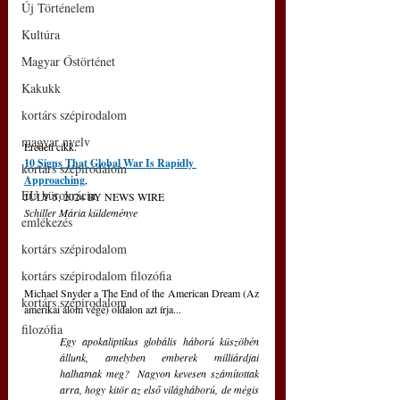
Új Történelem
Kultúra
Magyar Őstörténet
Kakukk
kortárs szépirodalom
magyar nyelv
Eredeti cikk:
10 Signs That Global War Is Rapidly 
kortárs szépirodalom
Approaching
,  
EU bürokrácia
JULY 5, 2024 BY NEWS WIRE
Schiller Mária küldeménye
emlékezés
kortárs szépirodalom
kortárs szépirodalom filozófia
Michael Snyder a The End of the American Dream (Az 
kortárs szépirodalom
amerikai álom vége) oldalon azt írja...
filozófia
Egy apokaliptikus globális háború küszöbén 
állunk, amelyben emberek milliárdjai 
halhatnak meg?  Nagyon kevesen számítottak 
arra, hogy kitör az első világháború, de mégis 