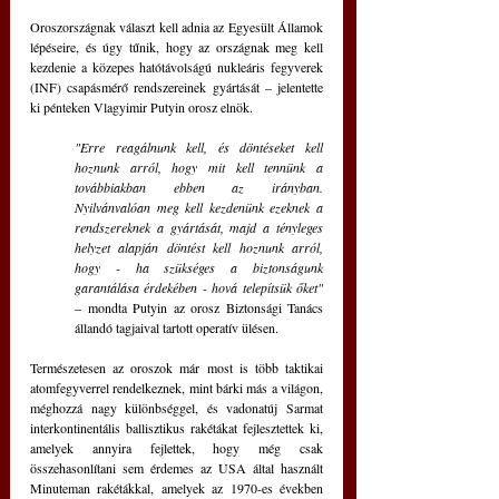
Oroszországnak választ kell adnia az Egyesült Államok 
lépéseire, és úgy tűnik, hogy az országnak meg kell 
kezdenie a közepes hatótávolságú nukleáris fegyverek 
(INF) csapásmérő rendszereinek gyártását – jelentette 
ki pénteken Vlagyimir Putyin orosz elnök.
"Erre reagálnunk kell, és döntéseket kell 
hoznunk arról, hogy mit kell tennünk a 
továbbiakban ebben az irányban. 
Nyilvánvalóan meg kell kezdenünk ezeknek a 
rendszereknek a gyártását, majd a tényleges 
helyzet alapján döntést kell hoznunk arról, 
hogy - ha szükséges a biztonságunk 
garantálása érdekében - hová telepítsük őket" 
– mondta Putyin az orosz Biztonsági Tanács 
állandó tagjaival tartott operatív ülésen.
Természetesen az oroszok már most is több taktikai 
atomfegyverrel rendelkeznek, mint bárki más a világon, 
méghozzá nagy különbséggel, és vadonatúj Sarmat 
interkontinentális ballisztikus rakétákat fejlesztettek ki, 
amelyek annyira fejlettek, hogy még csak 
összehasonlítani sem érdemes az USA által használt 
Minuteman rakétákkal, amelyek az 1970-es években 