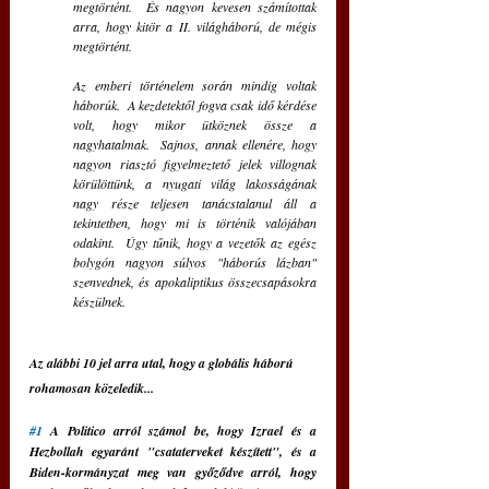
megtörtént.  És nagyon kevesen számítottak 
arra, hogy kitör a II. világháború, de mégis 
megtörtént.
Az emberi történelem során mindig voltak 
háborúk.  A kezdetektől fogva csak idő kérdése 
volt, hogy mikor ütköznek össze a 
nagyhatalmak.  Sajnos, annak ellenére, hogy 
nagyon riasztó figyelmeztető jelek villognak 
körülöttünk, a nyugati világ lakosságának 
nagy része teljesen tanácstalanul áll a 
tekintetben, hogy mi is történik valójában 
odakint.  Úgy tűnik, hogy a vezetők az egész 
bolygón nagyon súlyos "háborús lázban" 
szenvednek, és apokaliptikus összecsapásokra 
készülnek.
Az alábbi 10 jel arra utal, hogy a globális háború 
rohamosan közeledik...
#1
 A Politico arról számol be, hogy Izrael és a 
Hezbollah egyaránt "csataterveket készített", és a 
Biden-kormányzat meg van győződve arról, hogy 