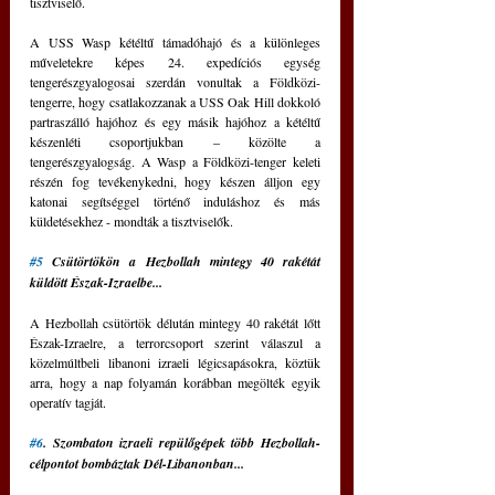
tisztviselő.
A USS Wasp kétéltű támadóhajó és a különleges 
műveletekre képes 24. expedíciós egység 
tengerészgyalogosai szerdán vonultak a Földközi-
tengerre, hogy csatlakozzanak a USS Oak Hill dokkoló 
partraszálló hajóhoz és egy másik hajóhoz a kétéltű 
készenléti csoportjukban – közölte a 
tengerészgyalogság. A Wasp a Földközi-tenger keleti 
részén fog tevékenykedni, hogy készen álljon egy 
katonai segítséggel történő induláshoz és más 
küldetésekhez - mondták a tisztviselők.
#5
 Csütörtökön a Hezbollah mintegy 40 rakétát 
küldött Észak-Izraelbe...
A Hezbollah csütörtök délután mintegy 40 rakétát lőtt 
Észak-Izraelre, a terrorcsoport szerint válaszul a 
közelmúltbeli libanoni izraeli légicsapásokra, köztük 
arra, hogy a nap folyamán korábban megölték egyik 
operatív tagját.
#6
. Szombaton izraeli repülőgépek több Hezbollah-
célpontot bombáztak Dél-Libanonban...