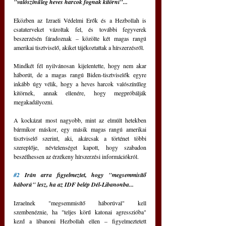
"valószínűleg heves harcok fognak kitörni"...
Eközben az Izraeli Védelmi Erők és a Hezbollah is 
csataterveket vázoltak fel, és további fegyverek 
beszerzésén fáradoznak – közölte két magas rangú 
amerikai tisztviselő, akiket tájékoztattak a hírszerzésről.
Mindkét fél nyilvánosan kijelentette, hogy nem akar 
háborút, de a magas rangú Biden-tisztviselők egyre 
inkább úgy vélik, hogy a heves harcok valószínűleg 
kitörnek, annak ellenére, hogy megpróbálják 
megakadályozni.
A kockázat most nagyobb, mint az elmúlt hetekben 
bármikor máskor, egy másik magas rangú amerikai 
tisztviselő szerint, aki, akárcsak a történet többi 
szereplője, névtelenséget kapott, hogy szabadon 
beszélhessen az érzékeny hírszerzési információkról.
#2
 Irán arra figyelmeztet, hogy "megsemmisítő 
háború" lesz, ha az IDF belép Dél-Libanonba...
Izraelnek "megsemmisítő háborúval" kell 
szembenéznie, ha "teljes körű katonai agresszióba" 
kezd a libanoni Hezbollah ellen – figyelmeztetett 