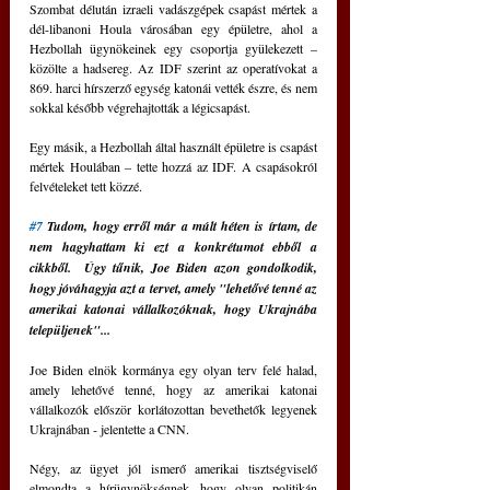
Szombat délután izraeli vadászgépek csapást mértek a 
dél-libanoni Houla városában egy épületre, ahol a 
Hezbollah ügynökeinek egy csoportja gyülekezett – 
közölte a hadsereg. Az IDF szerint az operatívokat a 
869. harci hírszerző egység katonái vették észre, és nem 
sokkal később végrehajtották a légicsapást.
Egy másik, a Hezbollah által használt épületre is csapást 
mértek Houlában – tette hozzá az IDF. A csapásokról 
felvételeket tett közzé.
#7
 Tudom, hogy erről már a múlt héten is írtam, de 
nem hagyhattam ki ezt a konkrétumot ebből a 
cikkből.  Úgy tűnik, Joe Biden azon gondolkodik, 
hogy jóváhagyja azt a tervet, amely "lehetővé tenné az 
amerikai katonai vállalkozóknak, hogy Ukrajnába 
települjenek"...
Joe Biden elnök kormánya egy olyan terv felé halad, 
amely lehetővé tenné, hogy az amerikai katonai 
vállalkozók először korlátozottan bevethetők legyenek 
Ukrajnában - jelentette a CNN.
Négy, az ügyet jól ismerő amerikai tisztségviselő 
elmondta a hírügynökségnek, hogy olyan politikán 