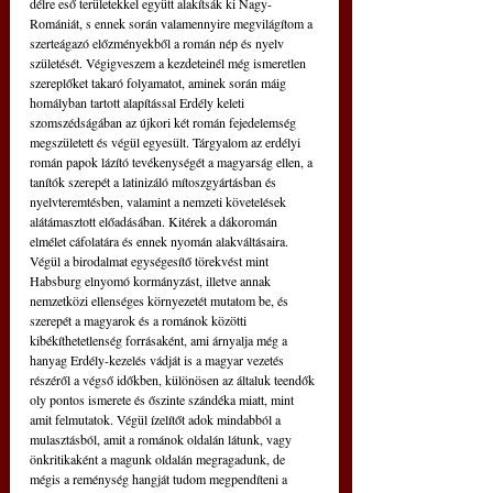
délre eső területekkel együtt alakítsák ki Nagy-
Romániát, s ennek során valamennyire megvilágítom a 
szerteágazó előzményekből a román nép és nyelv 
születését. Végigveszem a kezdeteinél még ismeretlen 
szereplőket takaró folyamatot, aminek során máig 
homályban tartott alapítással Erdély keleti 
szomszédságában az újkori két román fejedelemség 
megszületett és végül egyesült. Tárgyalom az erdélyi 
román papok lázító tevékenységét a magyarság ellen, a 
tanítók szerepét a latinizáló mítoszgyártásban és 
nyelvteremtésben, valamint a nemzeti követelések 
alátámasztott előadásában. Kitérek a dákoromán 
elmélet cáfolatára és ennek nyomán alakváltásaira. 
Végül a birodalmat egységesítő törekvést mint 
Habsburg elnyomó kormányzást, illetve annak 
nemzetközi ellenséges környezetét mutatom be, és 
szerepét a magyarok és a románok közötti 
kibékíthetetlenség forrásaként, ami árnyalja még a 
hanyag Erdély-kezelés vádját is a magyar vezetés 
részéről a végső időkben, különösen az általuk teendők 
oly pontos ismerete és őszinte szándéka miatt, mint 
amit felmutatok. Végül ízelítőt adok mindabból a 
mulasztásból, amit a románok oldalán látunk, vagy 
önkritikaként a magunk oldalán megragadunk, de 
mégis a reménység hangját tudom megpendíteni a 