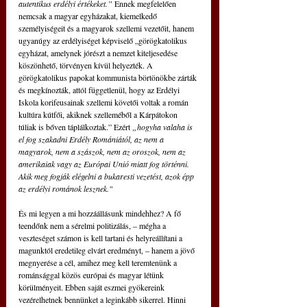
autentikus erdélyi értékeket.”
 Ennek megfelelően 
nemcsak a magyar egyházakat, kiemelkedő 
személyiségeit és a magyarok szellemi vezetőit, hanem 
ugyanúgy az erdélyiséget képviselő „görögkatolikus 
egyházat, amelynek jórészt a nemzet kiteljesedése 
köszönhető, törvényen kívül helyezték. A 
görögkatolikus papokat kommunista börtönökbe zárták 
és megkínozták, attól függetlenül, hogy az Erdélyi 
Iskola korifeusainak szellemi követői voltak a román 
kultúra kútfői, akiknek szelleméből a Kárpátokon 
túliak is bőven táplálkoztak.” Ezért 
„hogyha valaha is 
el fog szakadni Erdély Romániától, az nem a 
magyarok, nem a szászok, nem az oroszok, nem az 
amerikaiak vagy az Európai Unió miatt fog történni. 
Akik meg fogják elégelni a bukaresti vezetést, azok épp 
az erdélyi románok lesznek."
És mi legyen a mi hozzáállásunk mindehhez? A fő 
teendőnk nem a sérelmi politizálás, – mégha a 
veszteséget számon is kell tartani és helyreállítani a 
magunktól eredetileg elvárt eredményt, – hanem a jövő 
megnyerése a cél, amihez meg kell teremtenünk a 
románsággal közös európai és magyar létünk 
körülményeit. Ebben saját eszmei gyökereink 
vezérelhetnek bennünket a leginkább sikerrel. Hinni 