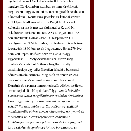
nyelvüket, a szokásaikat a leigázott fejletlenebb 
népekre. Egyiptomban azonban ez nem történhetett 
meg, lévén, hogy az ottani kultúra magasabb rendű volt 
a hódítókénál, Róma csak politikai és katonai szinten 
volt képes felülkerekedni. …a Regát és Bukarest 
kulturálisan ma is messze alulmarad a K. und K. 
bekebelezett területei mellett. Az első egyetemet 1581-
ben alapították Kolozsváron. A Kárpátokon túli 
országrészben 279 év múlva, történetesen Jászvásáron 
létesítették 1860-ban az első egyetemet. Ezt a 279 évet 
nem volt képes áthidalni száz év alatt a ’Nagy 
Egyesülés’… Erdély évszázadokkal előzte meg 
civilizációban és kultúrában a Regátot. Erdély 
asszimilációja egy teljesíthetetlen feladat a bukaresti 
adminisztráció számára. Még csak az onnan érkező 
nacionalizmus és a hazafiasság sem hiteles, mert 
Románia és a román nemzet tudata Erdélyben született, 
onnan terjedt át a Kárpátokon.” Így 
„ma is helytálló 
Constantin Noica megállapítása: ’Politikai értelemben 
Erdély egyesült ugyan Romániával, de spirituálisan 
soha’.
” Viszont 
„ebben az Európában egyedülálló 
multikulturális térben folyton elhintették a magyarok és 
a románok közti ellenségeskedést, erőltették a 
kisebbségek asszimilációját, kiárusították a szászokat 
és a zsidókat, és igyekeztek folyton bomlasztani az 