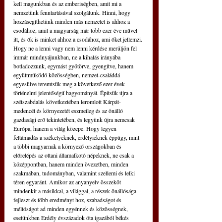
kell magunkban és az emberiségben, amit mi a 
nemzetünk fenntartásával szolgálunk. Hinni, hogy 
hozzásegíthetünk minden más nemzetet is ahhoz a 
csodához, amit a magyarság már több ezer éve művel 
itt, és ők is minket ahhoz a csodához, ami őket jellemzi. 
Hogy ne a lenni vagy nem lenni kérdése merüljön fel 
immár mindnyájunkban, ne a kihalás irányába 
botladozzunk, egymást gyötörve, gyengítve, hanem 
együttműködő közösségben, nemzet-családdá 
egyesülve teremtsük meg a következő ezer évek 
történelmi jelentőségű hagyományát. Építsük újra a 
szétszabdalás következtében leromlott Kárpát-
medencét és környezetét eszmeileg és az önálló 
gazdasági erő tekintetében, és legyünk újra nemcsak 
Európa, hanem a világ közepe. Hogy legyen 
feltámadás a székelyeknek, erdélyieknek éppúgy, mint 
a többi magyarnak a környező országokban és 
előrelépés az ottani államalkotó népeknek, ne csak a 
középpontban, hanem minden övezetben, minden 
szakmában, tudományban, valamint szellemi és lelki 
téren egyaránt. Amikor az anyanyelv összeköt 
mindenkit a másikkal, a világgal, a részek önállósága 
fejleszt és több eredményt hoz, szabadságot és 
méltóságot ad minden egyénnek és közösségnek, 
esetünkben Erdély évszázadok óta igazából békés 