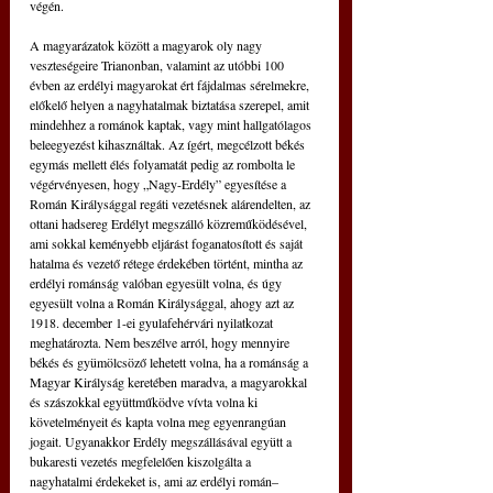
végén.
A magyarázatok között a magyarok oly nagy 
veszteségeire Trianonban, valamint az utóbbi 100 
évben az erdélyi magyarokat ért fájdalmas sérelmekre, 
előkelő helyen a nagyhatalmak biztatása szerepel, amit 
mindehhez a románok kaptak, vagy mint hallgatólagos 
beleegyezést kihasználtak. Az ígért, megcélzott békés 
egymás mellett élés folyamatát pedig az rombolta le 
végérvényesen, hogy „Nagy-Erdély” egyesítése a 
Román Királysággal regáti vezetésnek alárendelten, az 
ottani hadsereg Erdélyt megszálló közreműködésével, 
ami sokkal keményebb eljárást foganatosított és saját 
hatalma és vezető rétege érdekében történt, mintha az 
erdélyi románság valóban egyesült volna, és úgy 
egyesült volna a Román Királysággal, ahogy azt az 
1918. december 1-ei gyulafehérvári nyilatkozat 
meghatározta. Nem beszélve arról, hogy mennyire 
békés és gyümölcsöző lehetett volna, ha a románság a 
Magyar Királyság keretében maradva, a magyarokkal 
és szászokkal együttműködve vívta volna ki 
követelményeit és kapta volna meg egyenrangúan 
jogait. Ugyanakkor Erdély megszállásával együtt a 
bukaresti vezetés megfelelően kiszolgálta a 
nagyhatalmi érdekeket is, ami az erdélyi román–