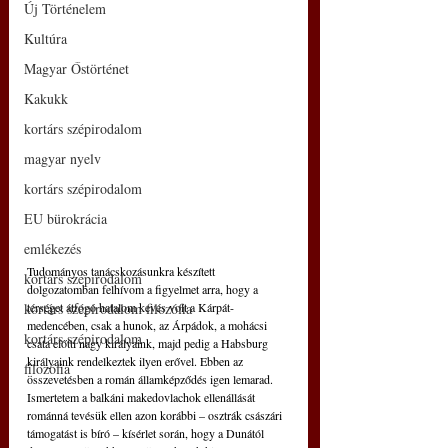
Új Történelem
Kultúra
Magyar Őstörténet
Kakukk
kortárs szépirodalom
magyar nyelv
kortárs szépirodalom
EU bürokrácia
emlékezés
Tudományos tanácskozásunkra készített 
kortárs szépirodalom
dolgozatomban felhívom a figyelmet arra, hogy a 
kortárs szépirodalom filozófia
térséget átfogó hatalom kevés volt a Kárpát-
medencében, csak a hunok, az Árpádok, a mohácsi 
kortárs szépirodalom
csata előtti nagy királyaink, majd pedig a Habsburg 
királyaink rendelkeztek ilyen erővel. Ebben az 
filozófia
összevetésben a román államképződés igen lemarad. 
Ismertetem a balkáni makedovlachok ellenállását 
románná tevésük ellen azon korábbi – osztrák császári 
támogatást is bíró – kísérlet során, hogy a Dunától 