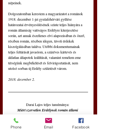
népeinek. 
Dolgozatomban kerestem a magyarázatot a románok 
1918. december 1-jei gyulafehérvári gyűlése 
határozatai érvényesülésének szinte teljes hiányára a 
román államiság valóságos Erdélyre kiterjesztése 
során, azt annak észellenes elvi alapozásában és önző, 
részben román, részben idegen, távoli érdekek 
kiszolgálásában találva. Utóbbi dokumentumainak 
teljes feltárását javaslom, a százéves kártevés és 
áldatlan állapotok leállítását, valamint remélem eme 
térségünk megbékélését és felvirágoztatását, nem 
utolsó sorban új Erdély születését várom.
2018. december 2.    
Darai Lajos teljes tanulmánya: 
Miért szervetlen Erdélynek román állami 
fennhatóság alá erőszakolása?
itt
 olvasható.
Phone
Email
Facebook
Kapcsolódó cikkünk: 
itt
 és 
itt
.