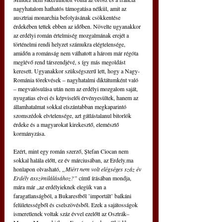
nagyhatalom hathatós támogatása nélkül, amit az 
ausztriai monarchia befolyásának csökkentése 
érdekében tettek ebben az időben. Növelte ugyanakkor 
az erdélyi román értelmiség mozgalmának erejét a 
történelmi rendi helyzet számukra elégtelensége, 
amidőn a románság nem válhatott a három már régóta 
meglévő rend társrendjévé, s így más megoldást 
keresett. Ugyanakkor szükségszerű lett, hogy a Nagy-
Románia törekvések – nagyhatalmi diktátumként való 
– megvalósulása után nem az erdélyi mozgalom saját, 
nyugatias elvei és képviselői érvényesültek, hanem az 
államhatalmat sokkal elszántabban megkaparintó 
szomszédok elvtelensége, azt gátlástalanul bitorlók 
érdeke és a magyarokat kirekesztő, elemésztő 
kormányzása. 
Ezért, mint egy román szerző, Ștefan Ciocan nem 
sokkal halála előtt, ez év márciusában, az Erdely.ma 
honlapon olvasható, 
„Miért nem volt elégséges száz év 
Erdély asszimilálásához?”
 című írásában mondja, 
mára már „az erdélyieknek elegük van a 
faragatlanságból, a Bukarestből ’importált’ balkáni 
felületességből és cselszövésből. Ezek a sajátosságok 
ismeretlenek voltak száz évvel ezelőtt az Osztrák–