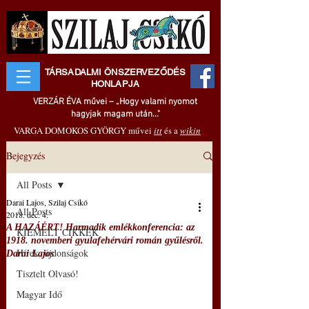
TÁRSADALMI ÖNSZERVEZŐDÉS
HONLAPJA
VERZÁR ÉVA művei – „Hogy valami nyomot
hagyjak magam után..."
VARGA DOMOKOS GYÖRGY művei
itt
és a
wikin
Bejegyzés
All Posts
Darai Lajos, Szilaj Csikó
All Posts
2018. dec. 4.
A HAZÁÉRT! Harmadik emlékkonferencia: az
KIEMELT CIKKEK
1918. novemberi gyulafehérvári román gyűlésről.
Hírek, újdonságok
Darai Lajos
Tisztelt Olvasó!
Magyar Idő