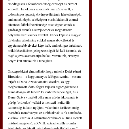
elsődlegesen a felsőbbrendűség eszméjét és érzését 
közvetíti. Ez okozza az eszmék mai zűrzavarát, a 
tudományos igazság érvényesülésének lehetetlenségét, 
ami annak idején, a középkor során kialakult eszmei 
ellentétek kibékíthetetlensége miatt éppen ennek a 
gazdasági erőnek a létrejöttéhez és meghatározó 
helyzetbe kerüléséhez vezetett. Ehhez képest a magyar 
történelmi alkotmány sokkal magasabb célokat és 
egyetemesebb elveket képviselt, aminek igaz tartalmait, 
működése áldásos jellegzetességeit fel kell tárnunk, és 
majd a jövő számára újra be kell vezetnünk, érvényét 
helyre kell állítanunk a térségben.
Összegzésként elmondható, hogy mivel a Kelet-római 
Birodalom – a hagyományos felfogás szerint – sosem 
terjedt a Duna–Száva vonaltól északra, és egy 
meghatározott időtől fogva teljesen elgörögösítette a 
fennhatósága alá tartozó különböző népességet, és a 
Duna–Száva vonaltól délre nem görög lakosainak is 
görög (orthodox) vallási és nemzeti–kulturális 
azonosság-tudatot nyújtott, valamint e területen máig 
maradtak maradványai ez utóbbiaknak, s ők a makedo-
vlachok, ezért az Al-Dunától északra és a Duna mellett 
máshol megjelenő, a XVIII. századi erdélyi román 
értelmiségnek hivatkozási alapul szolgáló latinszerű 