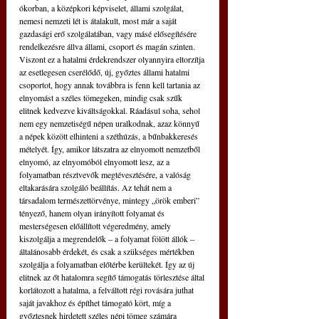
ókorban, a középkori képviselet, állami szolgálat, 
nemesi nemzeti lét is átalakult, most már a saját 
gazdasági erő szolgálatában, vagy másé elősegítésére 
rendelkezésre állva állami, csoport és magán szinten. 
Viszont ez a hatalmi érdekrendszer olyannyira eltorzítja 
az esetlegesen cserélődő, új, győztes állami hatalmi 
csoportot, hogy annak továbbra is fenn kell tartania az 
elnyomást a széles tömegeken, mindig csak szűk 
elitnek kedvezve kiváltságokkal. Ráadásul soha, sehol 
nem egy nemzetiségű népen uralkodnak, azaz könnyű 
a népek között elhinteni a széthúzás, a bűnbakkeresés 
mételyét. Így, amikor látszatra az elnyomott nemzetből 
elnyomó, az elnyomóból elnyomott lesz, az a 
folyamatban résztvevők megtévesztésére, a valóság 
eltakarására szolgáló beállítás. Az tehát nem a 
társadalom természettörvénye, mintegy „örök emberi” 
tényező, hanem olyan irányított folyamat és 
mesterségesen előállított végeredmény, amely 
kiszolgálja a megrendelők – a folyamat fölött állók – 
általánosabb érdekét, és csak a szükséges mértékben 
szolgálja a folyamatban előtérbe kerültekét. Így az új 
elitnek az őt hatalomra segítő támogatás törlesztése által 
korlátozott a hatalma, a felváltott régi rovására juthat 
saját javakhoz és építhet támogató kört, míg a 
győztesnek hirdetett széles népi tömeg számára 