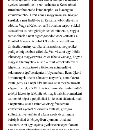
nyelvet ismerők nem származhattak a Kelet-római 
Birodalomból eredő katonanépből és kiszolgáló 
személyzetéből. Ezért annak magyarázatára, hogyan 
kerültek a mai Erdélybe és Regátba, több feltevés is 
adódik: Vagy a Kelet-római Birodalom terjedt sokkal 
északabbra és nem görögösített el mindenkit, vagy a 
románoknak a nem elgörögösödött ősei költöztek a 
Dunától északra. Az első két esetet a nemzetközi 
történettudomány cáfolja, a harmadikat, negyediket 
pedig e dolgozatban cáfoltuk. Van viszont egy ötödik 
lehetőség a magyarázatra, és ez lehet a valóság, hogy a 
magyar államnyelv – a latin – mint közlekedő nyelv 
lehetett a meghatározó a törökkor utáni erdélyi 
soknemzetiségű betelepítési folyamatban. Ezen újkori 
körülmények között a hatalmi tényezők, a munkaerő 
iránti igény és a népi alkalmasság által meghatározott 
végeredményt, a XVIII. század közepén másfél milliós 
erdélyi lakosság felét kitevő, magát balkáni románként 
azonosító népet a pópák által jól lehetett alakítani, majd 
a néptanítók által a latinnyelvűség felé terelni, 
szlávszerű nyelvét és ortodox vallását, görögös 
kultúráját nyelvújítással a latin nyelv és a francia 
befolyás által és lényegében újonnan románná 
alakítani. Ami egy sajátos gyökértelenséget okozott. 
Mindez nem sikerülhetett volna az orosz és a francia 