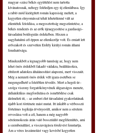
magyar–szász békés együttélést nem tartotta 
kívánatosnak, nehogy feléledjen egy új ellenlábasa. Így 
a rabló mód kielégített román kapzsiság mellett, a 
kegyetlen elnyomással tehát lehetetlenné vált az 
ellentétek feloldása, a megosztottság megszüntetése, a 
békés rendezés és az erők újraegyesítése a gazdasági–
társadalmi boldogulás érdekében. Hiszen a 
nagyhatalmi cél éppen az ellenkezője volt. És emiatt lett 
erőszakolt és szervetlen Erdély királyi román állami 
fennhatósága.
Mindezekből a legnagyobb tanulság az, hogy nem 
lehet önös érdekből fakadó vádakra, beállításokra, 
eltúlzott adatokra általánosítást alapozni, mert visszaüt. 
Még a nemzeti önös érdek vélt igaza esetében se 
megengedhető a felelőtlen tévedés. Mert a hegeli úr–
szolga viszony forgatókönyvének áligazságos menete, 
áldialektikus megfordulása és ismétlődése csak 
álelméleti út, – az emberi élet társadalmi gyakorlatának 
újabb kori története mást mutat. Itt inkább a vérbosszú 
förtelmes logikája érvényesült, amikor nem a sérelem 
orvoslása volt a cél, hanem a még nagyobb 
sérelemokozás árán való bosszúálló megfélemlítés, ami 
a szembenállást, a visszavágásra törekvést fenntartja. 
Ám a véres leszámolást vagy kevésbé kegyetlen 