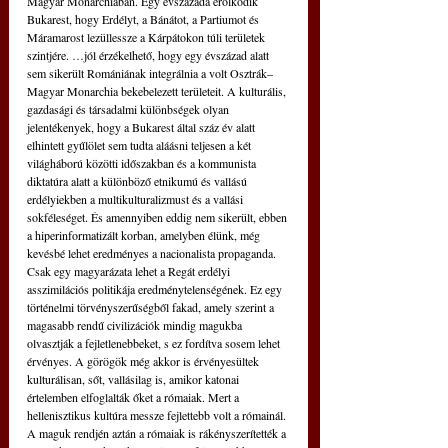
Magyar Monarchiában. Egy évszázada erőlködik 
Bukarest, hogy Erdélyt, a Bánátot, a Partiumot és 
Máramarost lezüllessze a Kárpátokon túli területek 
szintjére. …jól érzékelhető, hogy egy évszázad alatt 
sem sikerült Romániának integrálnia a volt Osztrák–
Magyar Monarchia bekebelezett területeit. A kulturális, 
gazdasági és társadalmi különbségek olyan 
jelentékenyek, hogy a Bukarest által száz év alatt 
elhintett gyűlölet sem tudta aláásni teljesen a két 
világháború közötti időszakban és a kommunista 
diktatúra alatt a különböző etnikumú és vallású 
erdélyiekben a multikulturalizmust és a vallási 
sokféleséget. És amennyiben eddig nem sikerült, ebben 
a hiperinformatizált korban, amelyben élünk, még 
kevésbé lehet eredményes a nacionalista propaganda. 
Csak egy magyarázata lehet a Regát erdélyi 
asszimilációs politikája eredménytelenségének. Ez egy 
történelmi törvényszerűségből fakad, amely szerint a 
magasabb rendű civilizációk mindig magukba 
olvasztják a fejletlenebbeket, s ez fordítva sosem lehet 
érvényes. A görögök még akkor is érvényesültek 
kulturálisan, sőt, vallásilag is, amikor katonai 
értelemben elfoglalták őket a rómaiak. Mert a 
hellenisztikus kultúra messze fejlettebb volt a rómainál. 
A maguk rendjén aztán a rómaiak is rákényszerítették a 