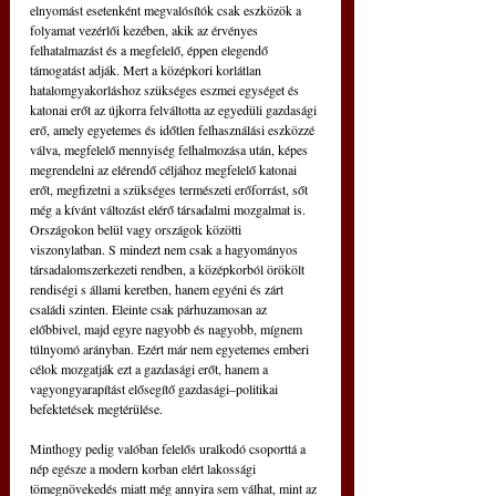
elnyomást esetenként megvalósítók csak eszközök a 
folyamat vezérlői kezében, akik az érvényes 
felhatalmazást és a megfelelő, éppen elegendő 
támogatást adják. Mert a középkori korlátlan 
hatalomgyakorláshoz szükséges eszmei egységet és 
katonai erőt az újkorra felváltotta az egyedüli gazdasági 
erő, amely egyetemes és időtlen felhasználási eszközzé 
válva, megfelelő mennyiség felhalmozása után, képes 
megrendelni az elérendő céljához megfelelő katonai 
erőt, megfizetni a szükséges természeti erőforrást, sőt 
még a kívánt változást elérő társadalmi mozgalmat is. 
Országokon belül vagy országok közötti 
viszonylatban. S mindezt nem csak a hagyományos 
társadalomszerkezeti rendben, a középkorból örökölt 
rendiségi s állami keretben, hanem egyéni és zárt 
családi szinten. Eleinte csak párhuzamosan az 
előbbivel, majd egyre nagyobb és nagyobb, mígnem 
túlnyomó arányban. Ezért már nem egyetemes emberi 
célok mozgatják ezt a gazdasági erőt, hanem a 
vagyongyarapítást elősegítő gazdasági–politikai 
befektetések megtérülése.
Minthogy pedig valóban felelős uralkodó csoporttá a 
nép egésze a modern korban elért lakossági 
tömegnövekedés miatt még annyira sem válhat, mint az 