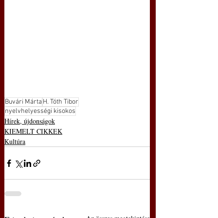
Buvári Márta
H. Tóth Tibor
nyelvhelyességi kisokos
Hírek, újdonságok
KIEMELT CIKKEK
Kultúra