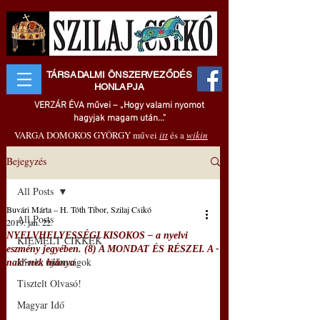
TÁRSADALMI ÖNSZERVEZŐDÉS
HONLAPJA
VERZÁR ÉVA művei – „Hogy valami nyomot
hagyjak magam után..."
VARGA DOMOKOS GYÖRGY művei
itt
és a
wikin
Bejegyzés
All Posts
Buvári Márta – H. Tóth Tibor, Szilaj Csikó
All Posts
2019. jan. 22.
NYELVHELYESSÉGI KISOKOS – a nyelvi
KIEMELT CIKKEK
eszmény jegyében. (8) A MONDAT ÉS RÉSZEI. A -
Hírek, újdonságok
nak/-nek hiánya
Tisztelt Olvasó!
Magyar Idő