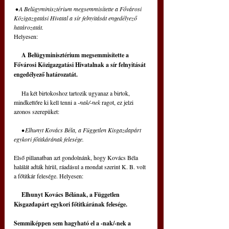
• A Belügyminisztérium megsemmisítette a Fővárosi 
Közigazgatási Hivatal a sír felnyitását engedélyező 
határozatát.
Helyesen: 
     A Belügyminisztérium megsemmisítette a 
Fővárosi Közigaz­gatási Hivatalnak a sír felnyitását 
engedélyező határozatát.
     Ha két birtokoshoz tartozik ugyanaz a birtok, 
mindkettőre ki kell tenni a 
-nak/-nek
 ragot, ez jelzi 
azonos szerepüket:
     • Elhunyt Kovács Béla, a Független Kisgazdapárt 
egykori főtitkárának felesége.
Első pillanatban azt gondolnánk, hogy Kovács Béla 
halálát adták hírül, ráadásul a mondat szerint K. B. volt 
a főtitkár felesége. Helyesen:
     Elhunyt Kovács Bélának, a Független 
Kisgazdapárt egykori főtitkárának felesége. 
Semmiképpen sem hagyható el a -nak/-nek a 