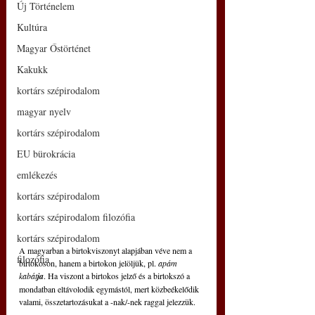
Új Történelem
Kultúra
Magyar Őstörténet
Kakukk
kortárs szépirodalom
magyar nyelv
kortárs szépirodalom
EU bürokrácia
emlékezés
kortárs szépirodalom
kortárs szépirodalom filozófia
kortárs szépirodalom
A magyarban a birtokviszonyt alapjában véve nem a 
filozófia
birtokoson, hanem a birtokon jelöljük, pl. 
apám 
kabát
ja
. Ha viszont a birtokos jelző és a birtokszó a 
mondatban eltávolodik egymástól, mert közbeékelődik 
valami, összetartozásukat a -nak/-nek raggal jelezzük.