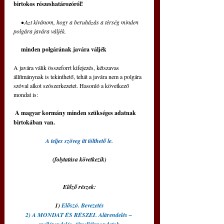
birtokos részes­határozóról!
     • Azt kívánom, hogy a beruházás a térség minden 
polgára javára váljék.
     minden polgárának javára váljék 
A javára válik összeforrt kifejezés, kétszavas 
állítmánynak is tekinthető, tehát a javára nem a polgára 
szóval alkot szószerkezetet. Hasonló a következő 
mondat is:
A magyar kormány minden szükséges adatnak 
birtokában van.
A teljes szöveg itt tölthető le.
(folytatása következik)
Előző részek:
1) 
Előszó. Bevezetés
2) A MONDAT ÉS RÉSZEI. Alárendelés – 