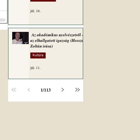
júl. 16.
Az akadémikus nyelvészetről –
az elhallgatott igazság (Hosszú
Zoltán írása)
Kultúra
júl. 11.
1
/
113