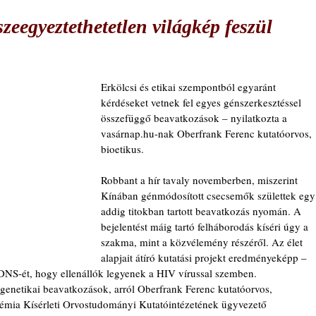
zeegyeztethetetlen világkép feszül
Erkölcsi és etikai szempontból egyaránt 
kérdéseket vetnek fel egyes génszerkesztéssel 
összefüggő beavatkozások – nyilatkozta a 
vasárnap.hu-nak Oberfrank Ferenc kutatóorvos, 
bioetikus.
Robbant a hír tavaly novemberben, miszerint 
Kínában génmódosított csecsemők születtek egy
addig titokban tartott beavatkozás nyomán. A 
bejelentést máig tartó felháborodás kíséri úgy a 
szakma, mint a közvélemény részéről. Az élet 
alapjait átíró kutatási projekt eredményeképp – 
DNS-ét, hogy ellenállók legyenek a HIV vírussal szemben.
 genetikai beavatkozások, arról Oberfrank Ferenc kutatóorvos, 
mia Kísérleti Orvostudományi Kutatóintézetének ügyvezető 