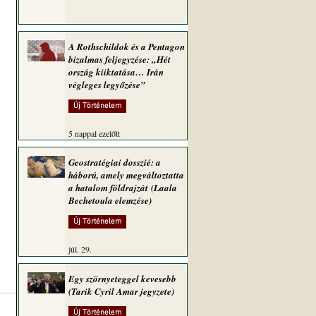
A Rothschildok és a Pentagon
bizalmas feljegyzése: „Hét
ország kiiktatása… Irán
végleges legyőzése”
Új Történelem
5 nappal ezelőtt
Geostratégiai dosszié: a
háború, amely megváltoztatta
a hatalom földrajzát (Laala
Bechetoula elemzése)
Új Történelem
júl. 29.
Egy szörnyeteggel kevesebb
(Tarik Cyril Amar jegyzete)
Új Történelem