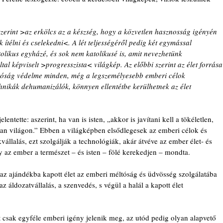
 szerint >az erkölcs az a készség, hogy a közvetlen hasznosság igényén 
k ítélni és cselekedni<. A lét teljességéről pedig két egymással 
atolikus egyházé, és sok nem katolikusé is, amit nevezhetünk 
tal képviselt >progresszista< világkép. Az előbbi szerint az élet forrása
ltóság védelme minden, még a legszemélyesebb emberi célok 
chnikák dehumanizálók, könnyen ellentétbe kerülhetnek az élet 
entette: aszerint, ha van is isten, „akkor is javítani kell a tökéletlen, 
an világon.” Ebben a világképben elsődlegesek az emberi célok és 
llalás, ezt szolgálják a technológiák, akár átvéve az ember élet- és 
gy az ember a természet – és isten – fölé kerekedjen – mondta.
az ajándékba kapott élet az emberi méltóság és üdvösség szolgálatába 
z áldozatvállalás, a szenvedés, s végül a halál a kapott élet 
 csak egyféle emberi igény jelenik meg, az utód pedig olyan alapvető 