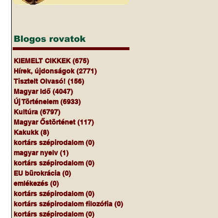
Blogos rovatok
KIEMELT CIKKEK
(675)
675 bejegyzés
 
Hírek, újdonságok
(2771)
2771 bejegyzés
Tisztelt Olvasó!
(156)
156 bejegyzés
Magyar Idő
(4047)
4047 bejegyzés
Új Történelem
(6933)
6933 bejegyzés
Kultúra
(6797)
6797 bejegyzés
Magyar Őstörténet
(117)
117 bejegyzés
Kakukk
(8)
8 bejegyzés
kortárs szépirodalom
(0)
0 bejegyzés
magyar nyelv
(1)
1 bejegyzés
kortárs szépirodalom
(0)
0 bejegyzés
EU bürokrácia
(0)
0 bejegyzés
emlékezés
(0)
0 bejegyzés
kortárs szépirodalom
(0)
0 bejegyzés
kortárs szépirodalom filozófia
(0)
0 bejegyzés
kortárs szépirodalom
(0)
0 bejegyzés