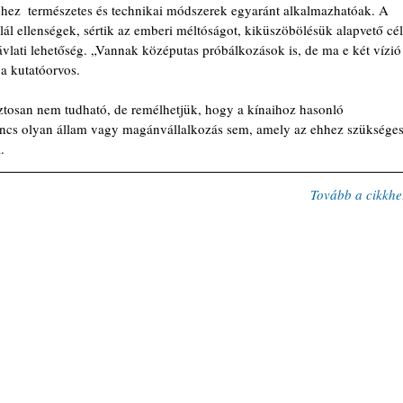
éhez  természetes és technikai módszerek egyaránt alkalmazhatóak. A 
lál ellenségek, sértik az emberi méltóságot, kiküszöbölésük alapvető cél
távlati lehetőség. „Vannak középutas próbálkozások is, de ma e két vízió
a kutatóorvos.
ztosan nem tudható, de remélhetjük, hogy a kínaihoz hasonló 
nincs olyan állam vagy magánvállalkozás sem, amely az ehhez szükséges
.
Tovább a cikkhe