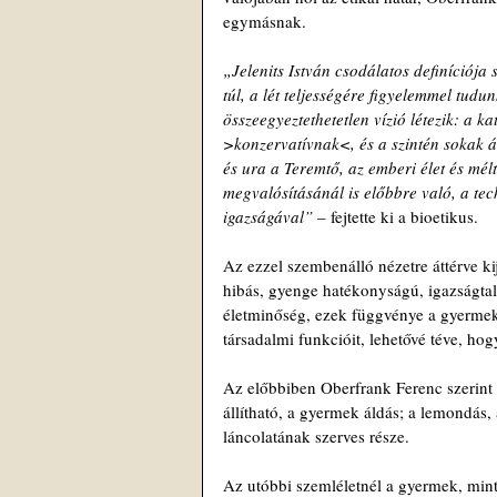
egymásnak.
„Jelenits István csodálatos definíciója
túl, a lét teljességére figyelemmel tudun
összeegyeztethetetlen vízió létezik: a k
>konzervatívnak<, és a szintén sokak ál
és ura a Teremtő, az emberi élet és mé
megvalósításánál is előbbre való, a te
igazságával” 
– fejtette ki a bioetikus.
Az ezzel szembenálló nézetre áttérve kijel
hibás, gyenge hatékonyságú, igazságtal
életminőség, ezek függvénye a gyermekvá
társadalmi funkcióit, lehetővé téve, ho
Az előbbiben Oberfrank Ferenc szerint 
állítható, a gyermek áldás; a lemondás, a
láncolatának szerves része.
Az utóbbi szemléletnél a gyermek, mint