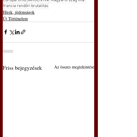
Európai Unió
SARGENTINI
"Magyarország vita"
francia rendőri brutalitás
Hírek, újdonságok
Új Történelem
Friss bejegyzések
Az összes megtekintése