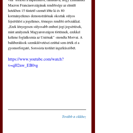
Macron Franciaországának rendőrsége az elmúlt 
hetekben 15 tüntető szemét lőtte ki és 80 
kormányellenes demonstrálónak okoztak súlyos 
fejsérülést a jogellenes, tömeges rendőri erőszakkal. 
„Ezek lényegesen súlyosabb emberi jogi jogsértések, 
mint amilyenek Magyarországon történnek, ezekkel 
kellene foglalkoznia az Uniónak” -mondta Morvai. A 
balliberálisok szemkilövetései ezúttal sem érték el a 
gyomorforgató, Sorosista testület ingerküszöbét.
https://www.youtube.com/watch?
v=qH2nw_EB0vg
Tovább a cikkhez