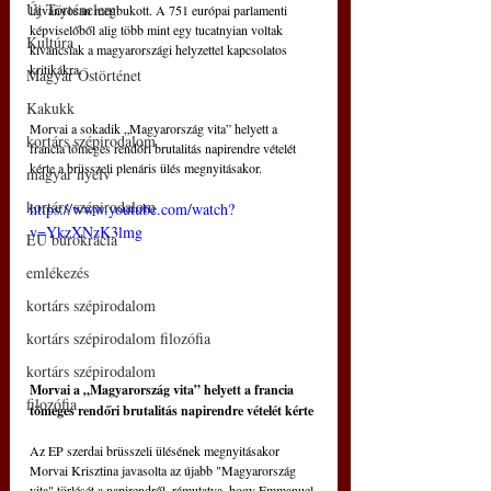
Új Történelem
látványosan megbukott. A 751 európai parlamenti 
képviselőből alig több mint egy tucatnyian voltak 
Kultúra
kíváncsiak a magyarországi helyzettel kapcsolatos 
kritikákra.
Magyar Őstörténet
Kakukk
Morvai a sokadik „Magyarország vita” helyett a 
kortárs szépirodalom
francia tömeges rendőri brutalitás napirendre vételét 
kérte a brüsszeli plenáris ülés megnyitásakor.
magyar nyelv
kortárs szépirodalom
https://www.youtube.com/watch?
v=YkzXNzK3lmg
EU bürokrácia
emlékezés
kortárs szépirodalom
kortárs szépirodalom filozófia
kortárs szépirodalom
Morvai a „Magyarország vita” helyett a francia 
filozófia
tömeges rendőri brutalitás napirendre vételét kérte
Az EP szerdai brüsszeli ülésének megnyitásakor 
Morvai Krisztina javasolta az újabb "Magyarország 
vita" törlését a napirendről, rámutatva, hogy Emmanuel 