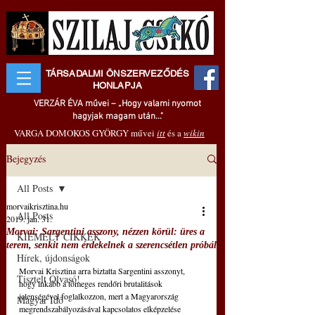
TÁRSADALMI ÖNSZERVEZŐDÉS
HONLAPJA
VERZÁR ÉVA művei – „Hogy valami nyomot
hagyjak magam után..."
VARGA DOMOKOS GYÖRGY művei
itt
és a
wikin
Bejegyzés
All Posts
morvaikrisztina.hu
All Posts
2019. jan. 31.
Morvai: Sargentini asszony, nézzen körül: üres a
KIEMELT CIKKEK
terem, senkit nem érdekelnek a szerencsétlen próbál
Hírek, újdonságok
Morvai Krisztina arra biztatta Sargentini asszonyt, 
Tisztelt Olvasó!
hogy inkább a tömeges rendőri brutalitások 
jelenségével foglalkozzon, mert a Magyarország 
Magyar Idő
megrendszabályozásával kapcsolatos elképzelése 