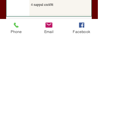
4 nappal ezelőtt
Darai Lajos: Naplóbölcsességeim
(2018)
Phone
Email
Facebook
Kultúra
aug. 2.
A Rothschildok és a Pentagon
bizalmas feljegyzése: „Hét ország
kiiktatása… Irán végleges
legyőzése”
Új Történelem
aug. 1.
Geostratégiai dosszié: a háború,