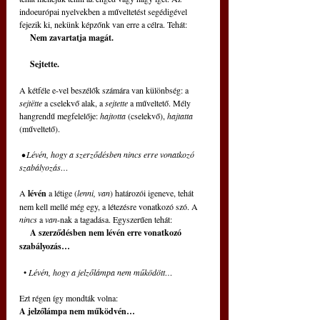
indoeurópai nyelvekben a műveltetést segédigével 
fejezik ki, nekünk képzőnk van erre a célra. Tehát:
     Nem zavartatja magát. 
     Sejtette.
A kétféle e-vel beszélők számára van különbség: a 
sejtëtte
 a cselekvő alak, a 
sejtette
 a műveltető. Mély 
hangrendű megfelelője:
 hajtotta
 (cselekvő), 
hajtatta 
(műveltető). 
• Lévén, hogy a szerződésben nincs erre vonatkozó 
szabályozás…
A 
lévén
 a létige (
lenni, van
) határozói igeneve, tehát 
nem kell mellé még egy, a létezésre vonatkozó szó. A 
nincs
 a 
van
-nak a tagadása. Egyszerűen tehát: 
     A szerződésben nem lévén erre vonatkozó 
szabályozás… 
  •
 Lévén, hogy a jelzőlámpa nem működött…
Ezt régen így mondták volna:
A jelzőlámpa nem működvén…