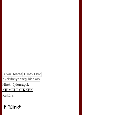
Buvári Márta
H. Tóth Tibor
nyelvhelyességi kisokos
Hírek, újdonságok
KIEMELT CIKKEK
Kultúra