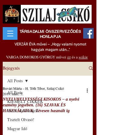
TÁRSADALMI ÖNSZERVEZŐDÉS
HONLAPJA
VERZÁR ÉVA művei – „Hogy valami nyomot
hagyjak magam után..."
VARGA DOMOKOS GYÖRGY művei
itt
és a
wikin
Bejegyzés
All Posts
Buvári Márta – H. Tóth Tibor, Szilaj Csikó
All Posts
2019. márc. 5.
NYELVHELYESSÉGI KISOKOS – a nyelvi
KIEMELT CIKKEK
eszmény jegyében. (16) SZAVAK ÉS
Hírek, újdonságok
HASZNÁLATUK. Tévesen használt ig
Tisztelt Olvasó!
Magyar Idő