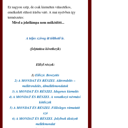
Ez nagyon szép, de csak kiemelten választékos, 
emelkedett stílusú írásba való. A mai nyelvben így 
természetes:
     Mivel a jelzőlámpa nem működött... 
A teljes szöveg itt tölthető le.
(folytatása következik)
Előző részek:
1) 
Előszó. Bevezetés
2) A MONDAT ÉS RÉSZEI. Alárendelés – 
mellérendelés, álmellékmondatok
3) A MONDAT ÉS RÉSZEI. Idegenes kiemelés
4) A MONDAT ÉS RÉSZEI. A vonatkozó névmási 
kötőszók
5) A MONDAT ÉS RÉSZEI. Fölösleges rámutató 
szó
6) A MONDAT ÉS RÉSZEI. Jelzőnek álcázott 
mellékmondat