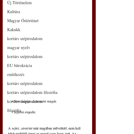
Új Történelem
Kultúra
Magyar Őstörténet
Kakukk
kortárs szépirodalom
magyar nyelv
kortárs szépirodalom
EU bürokrácia
emlékezés
kortárs szépirodalom
kortárs szépirodalom filozófia
kortárs szépirodalom
    • 
Nem hagyja zavartatni magát.
filozófia
    • 
Sejtetni engedte.
A 
sejtet, zavartat
 már magában műveltető, nem kell 
tehát melléjük tenni az enged vagy hagy igét. Az 