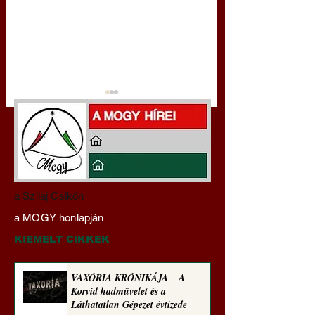
Darai Lajos:
Gyimóthy Gábor
a Szilaj Csikón
Naplóbölcsességeim
nyelvművelő gúnyv
a MOGY honlapján
(2022)
sorozata (1770)
KIEMELT CIKKEK
VAXÓRIA KRÓNIKÁJA ‒ A
Korvid hadművelet és a
Láthatatlan Gépezet évtizede