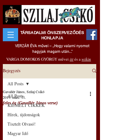
TÁRSADALMI ÖNSZERVEZŐDÉS
HONLAPJA
VERZÁR ÉVA művei – „Hogy valami nyomot
hagyjak magam után..."
VARGA DOMOKOS GYÖRGY művei
itt
és a
wikin
Bejegyzés
All Posts
Gavallér János, Szilaj Csikó
All Posts
2019. márc. 11.
feles ég (Gavallér János verse)
KIEMELT CIKKEK
Hírek, újdonságok
Tisztelt Olvasó!
Magyar Idő