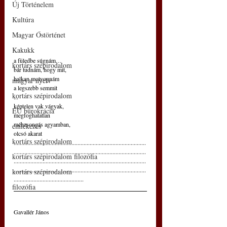
Új Történelem
Kultúra
Magyar Őstörténet
Kakukk
a füledbe súgnám…
kortárs szépirodalom
bár tudnám, hogy mit,
halkan motyognám
magyar nyelv
a legszebb semmit
kortárs szépirodalom
...
képtelen vak vágyak,
EU bürokrácia
megfoghatatlan
méhzsongás agyamban,
emlékezés
olcsó akarat
kortárs szépirodalom
.......................................................................................
.......................................................................................
kortárs szépirodalom filozófia
.......................................................................................
.......................................................................................
kortárs szépirodalom
..............................................
filozófia
Gavallér János