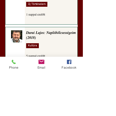
Új Történelem
1 nappal ezelőtt
Darai Lajos: Naplóbölcsességeim
(2018)
Kultúra
5 nappal ezelőtt
Phone
Email
Facebook
A Rothschildok és a Pentagon
bizalmas feljegyzése: „Hét ország
kiiktatása… Irán végleges
legyőzése”
Új Történelem
5 nappal ezelőtt