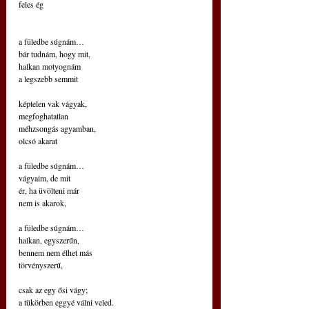
feles ég
a füledbe súgnám…
bár tudnám, hogy mit,
halkan motyognám
a legszebb semmit
képtelen vak vágyak,
megfoghatatlan
méhzsongás agyamban,
olcsó akarat
a füledbe súgnám…
vágyaim, de mit
ér, ha üvölteni már
nem is akarok,
a füledbe súgnám…
halkan, egyszerűn,
bennem nem élhet más
törvényszerű,
csak az egy ősi vágy;
a tükörben eggyé válni veled.