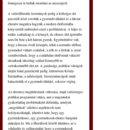
tömegesen le tudtak mondani az anyaságról.
A szélsőliberális kormányok pedig a költséges úri 
passziók közé sorolták a gyermekvállalást és a látszat 
ellenére magukra hagyták a modern életformába 
kényszerült embereket ezzel a problémával. A teljes és 
totális szabadság és a könnyű, de sikeres élet ígéretébe 
nem fér bele a két-három gyerek. Egyértelművé vált, 
hogy a húszas éveik közepén, tehát a normális időben 
gyermeket vállaló családok, a nők és a férfiak is azzal 
szembesülnek, hogy a családtalan életformát választó 
társaiknak látszólag sokkal könnyebb és 
szórakoztatóbb élet jut. A gazdasági, politikai válságok 
idején fiatal generációk pedig, különösen Közép-
Európában, a nehézségek, bizonytalanságok miatt 
halasztották el a gyermekvállalást, sokszor végleg.
Az abortusz megítélésének változása, majd szélsőséges 
politikai programmá válása, ami a magzatokat 
gyakorlatilag problémaként definiálja, amelyek 
„megoldását” erkölcsi aspektusok nem 
befolyásolhatják, lehetővé tette, hogy egy 
gyermekellenes, egy gyermekesek-ellenes hangulat 
alakuljon ki. Ma a liberálisok között általános az a 
vélekedés és szóhasználat, hogy a gyermekesek 