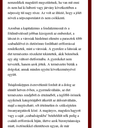
nemzedékek maguktól megszületnek, ha van mit enni 
és nem hal ki háború vagy járvány következtében a 
népesség túl nagy része. Az volt az illúzió, hogy a jólét 
növeli a népszaporulatot és nem csökkenti.
Azonban a kapitalizmus a feudalizmusnál és a 
földművelésnél jobban kizsigereli az embereket, a 
látszat és a városiak hiedelmei ellenére a parasztok több 
szabadidővel és életörömre fordítható erőforrással 
rendelkeztek, mint a városiak. A gyerekre a falusiak az 
élet természetes részeként tekintettek, akik belenőnek 
egy alig változó életformába. A gyerekeket nem 
tervezték, hanem azok jöttek. A természetre bízták a 
dolgokat, annak minden egyéni következményével 
együtt.
Tulajdonképpen észrevétlenül fordult át a dolog az 
elmúlt hetven évben, a gyermekvállalás, az élet 
természetes rendjéből és értelméből, a legfőbb örömök 
egyikének kategóriájából átkerült az áldozatvállalás, 
majd a megúszható, sőt értelmetlen és szükségtelen 
önsanyargatások közé. A magányos, magukra hagyott 
vagy a saját „szabadságukba” belehődült nők pedig a 
családi erőforrások híján, illetve azok bizonytalansága 
miatt, ösztöneikkel ellentétesen ugyan, de már 