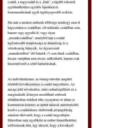
család, a nagycsalád és a „klán”, a tágabb rokonok 
együttműködése egyidős fajunkkal és 
fennmaradásának egyik leglényegesebb eszköze.
Ma már a modern emberek többsége nemhogy nem él 
hagyományos családban, sőt nukleáris családban sem, 
hanem vagy egyedül él, vagy olyan 
„mozaikcsaládban”, amelyből épp a család 
legfontosabb tulajdonsága az állandóság és a 
vérrokonság hiányzik. Az úgynevezett 
„mamahotelben” élő fiatalok (?) sem élnek családban, 
hiszen valójában nem részei, működtetői, hanem csak 
haszonélvezői a szülő háztartásának.
Az individualizmus, az önmegvalósítás magától 
értetődő következménye a család megszűnése. Az 
anyagi jólét növekedése, mint szabadságillúzió és a 
marginalizált, könnyen mozdítható emberek 
előállításában érdekelt tőke (nyugaton) és állam (a 
kommunista keleten) az épített lakások méretezésétől 
kezdve a családellenes életformák propagálásáig 
mindent elkövetett, hogy a család megszűnjön. 
Ekkoriban még egyébként az ember kimeríthetetlen 
erőforrásnak tűnt, úgy látszott, hogy a következő 