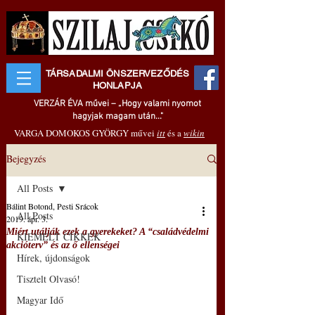
TÁRSADALMI ÖNSZERVEZŐDÉS
HONLAPJA
VERZÁR ÉVA művei – „Hogy valami nyomot
hagyjak magam után..."
VARGA DOMOKOS GYÖRGY művei
itt
és a
wikin
Bejegyzés
All Posts
Bálint Botond, Pesti Srácok
All Posts
2019. ápr. 3.
Miért utálják ezek a gyerekeket? A “családvédelmi
KIEMELT CIKKEK
akcióterv” és az ő ellenségei
Hírek, újdonságok
Tisztelt Olvasó!
Magyar Idő