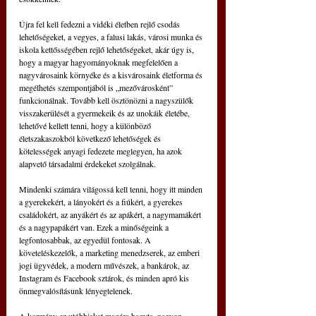
Újra fel kell fedezni a vidéki életben rejlő csodás 
lehetőségeket, a vegyes, a falusi lakás, városi munka és 
iskola kettősségében rejlő lehetőségeket, akár úgy is, 
hogy a magyar hagyományoknak megfelelően a 
nagyvárosaink környéke és a kisvárosaink életforma és 
megélhetés szempontjából is „mezővárosként” 
funkcionálnak. Tovább kell ösztönözni a nagyszülők 
visszakerülését a gyermekeik és az unokáik életébe, 
lehetővé kellett tenni, hogy a különböző 
életszakaszokból következő lehetőségek és 
kötelességek anyagi fedezete meglegyen, ha azok 
alapvető társadalmi érdekeket szolgálnak.
Mindenki számára világossá kell tenni, hogy itt minden 
a gyerekekért, a lányokért és a fiúkért, a gyerekes 
családokért, az anyákért és az apákért, a nagymamákért 
és a nagypapákért van. Ezek a minőségeink a 
legfontosabbak, az egyedül fontosak. A 
követeléskezelők, a marketing menedzserek, az emberi 
jogi ügyvédek, a modern művészek, a bankárok, az 
Instagram és Facebook sztárok, és minden apró kis 
önmegvalósításunk lényegtelenek.