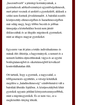
„haszonélvezői” a jelenlegi kormányzatnak, a 
gyermekesek adókedvezményei egyenlőségellenesek, 
mert pénzt vesznek el azoktól a gyerekektől, akiknek a 
szülei nem fizetnek jövedelemadót. A baloldal eszelős 
középosztály-ellenességében és hazaellenességében 
már odáig megy, hogy többre becsüli és jobban 
támogatja a közterhekhez hozzá nem járuló 
deklasszáltak és az illegális migránsok gyermekeit, 
mint az átlagos magyar gyerekeket.
Egyszerre van itt jelen a totális individualizmus és 
mának élés illúziója, a hagyományok, a nemzet és a 
nemzeti kultúra elpusztításának vágya és az egyéni 
boldogtalanságból és sikertelenségből következő 
kontrollálhatatlan düh.
Ott tartunk, hogy a gyermek, a nagycsalád, a 
többgenerációs együttélés, a vérségi kötelékek 
megélése a „haladásellenesség” szimbólumává vált a 
baloldali liberális fejekben. A középosztálybeli fehér 
gyerekek ugyanis például környezetszennyezőbbek, 
mint a migránsgyerekek. És ez nem vicc, ez a 
megközelítés tényleg létezik.