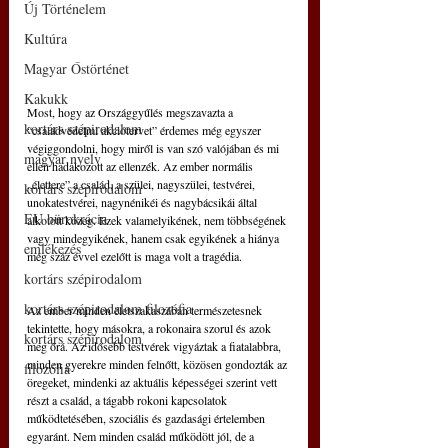
Új Történelem
Kultúra
Magyar Őstörténet
Kakukk
Most, hogy az Országgyűlés megszavazta a 
kortárs szépirodalom
“családvédelmi akciótervet” érdemes még egyszer 
végiggondolni, hogy miről is van szó valójában és mi 
magyar nyelv
ellen hadakozott az ellenzék. Az ember normális 
„élettere” a család, a szülei, nagyszülei, testvérei, 
kortárs szépirodalom
unokatestvérei, nagynénikéi és nagybácsikái által 
EU bürokrácia
alkotott közeg. Ezek valamelyikének, nem többségének 
vagy mindegyikének, hanem csak egyikének a hiánya 
emlékezés
még száz évvel ezelőtt is maga volt a tragédia.
kortárs szépirodalom
kortárs szépirodalom filozófia
Az ember minden életszakaszában természetesnek 
tekintette, hogy másokra, a rokonaira szorul és azok 
kortárs szépirodalom
meg őrá. Az idősebb testvérek vigyáztak a fiatalabbra, 
minden gyerekre minden felnőtt, közösen gondozták az 
filozófia
öregeket, mindenki az aktuális képességei szerint vett 
részt a család, a tágabb rokoni kapcsolatok 
működtetésében, szociális és gazdasági értelemben 
egyaránt. Nem minden család működött jól, de a 