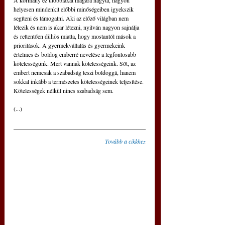
A kormány ez utóbbiakat magára hagyta, nagyon 
helyesen mindenkit előbbi minőségeiben igyekszik 
segíteni és támogatni. Aki az előző világban nem 
létezik és nem is akar létezni, nyilván nagyon sajnálja 
és rettentően dühös miatta, hogy mostantól mások a 
prioritások. A gyermekvállalás és gyermekeink 
értelmes és boldog emberré nevelése a legfontosabb 
kötelességünk. Mert vannak kötelességeink. Sőt, az 
embert nemcsak a szabadság teszi boldoggá, hanem 
sokkal inkább a természetes kötelességeinek teljesítése. 
Kötelességek nélkül nincs szabadság sem.
(...)
Tovább a cikkhez