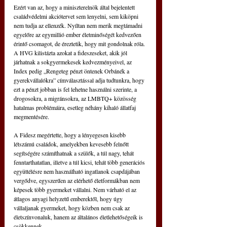
Ezért van az, hogy a miniszterelnök által bejelentett 
családvédelmi akciótervet sem lenyelni, sem kiköpni 
nem tudja az ellenzék. Nyíltan nem merik megtámadni 
egyelőre az egymillió ember életminőségét kedvezően 
érintő csomagot, de éreztetik, hogy mit gondolnak róla. 
A HVG kilistázta azokat a fideszeseket, akik jól 
járhatnak a sokgyermekesek kedvezményeivel, az 
Index pedig „Rengeteg pénzt öntenek Orbánék a 
gyerekvállalókra” címválasztással adja tudtunkra, hogy 
ezt a pénzt jobban is fel lehetne használni szerinte, a 
drogosokra, a migránsokra, az LMBTQ+ közösség 
hatalmas problémáira, esetleg néhány kihaló állatfaj 
megmentésére.
A Fidesz megértette, hogy a lényegesen kisebb 
létszámú családok, amelyekben kevesebb felnőtt 
segítségére számíthatnak a szülők, a túl nagy, tehát 
fenntarthatatlan, illetve a túl kicsi, tehát több generációs 
együttélésre nem használható ingatlanok csapdájában 
vergődve, egyszerűen az elérhető életformákban nem 
képesek több gyermeket vállalni. Nem várható el az 
átlagos anyagi helyzetű emberektől, hogy úgy 
vállaljanak gyermeket, hogy közben nem csak az 
életszínvonaluk, hanem az általános életlehetőségeik is 
csökkennek.