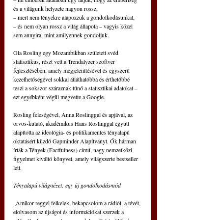
és a világunk helyzete nagyon rossz,
– mert nem tényekre alapozzuk a gondolkodásunkat,
– és nem olyan rossz a világ állapota – vagyis közel 
sem annyira, mint amilyennek gondoljuk.
Ola Rosling egy Mozambikban született svéd 
statisztikus, részt vett a Trendalyzer szoftver 
fejlesztésében, amely megjelenítésével és egyszerű 
kezelhetőségével sokkal átláthatóbbá és érthetőbbé 
teszi a sokszor száraznak tűnő a statisztikai adatokat – 
ezt egyébként végül megvette a Google.
Rosling feleségével, Anna Roslinggal és apjával, az 
orvos-kutató, akadémikus Hans Roslinggal együtt 
alapította az ideológia- és politikamentes tényalapú 
oktatásért küzdő Gapminder Alapítványt. Ők hárman 
írták a Tények (Factfulness) című, nagy nemzetközi 
figyelmet kiváltó könyvet, amely világszerte bestseller 
lett.
Tényalapú világnézet: egy új gondolkodásmód
„Amikor reggel felkelek, bekapcsolom a rádiót, a tévét, 
elolvasom az újságot és információkat szerzek a 