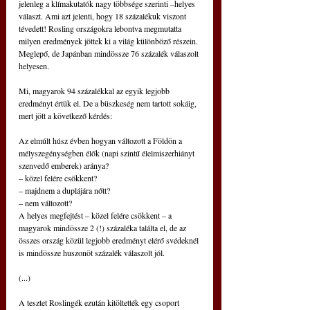
jelenleg a klímakutatók nagy többsége szerinti –helyes 
választ. Ami azt jelenti, hogy 18 százalékuk viszont 
tévedett! Rosling országokra lebontva megmutatta 
milyen eredmények jöttek ki a világ különböző részein. 
Meglepő, de Japánban mindössze 76 százalék válaszolt 
helyesen.
Mi, magyarok 94 százalékkal az egyik legjobb 
eredményt értük el. De a büszkeség nem tartott sokáig, 
mert jött a következő kérdés:
Az elmúlt húsz évben hogyan változott a Földön a 
mélyszegénységben élők (napi szintű élelmiszerhiányt 
szenvedő emberek) aránya?
– közel felére csökkent?
– majdnem a duplájára nőtt?
– nem változott?
A helyes megfejtést – közel felére csökkent – a 
magyarok mindössze 2 (!) százaléka találta el, de az 
összes ország közül legjobb eredményt elérő svédeknél 
is mindössze huszonöt százalék válaszolt jól.
(...)
A tesztet Roslingék ezután kitöltették egy csoport 