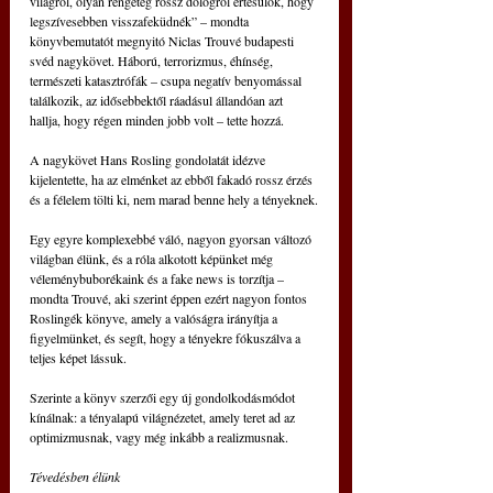
világról, olyan rengeteg rossz dologról értesülök, hogy 
legszívesebben visszafeküdnék” – mondta 
könyvbemutatót megnyitó Niclas Trouvé budapesti 
svéd nagykövet. Háború, terrorizmus, éhínség, 
természeti katasztrófák – csupa negatív benyomással 
találkozik, az idősebbektől ráadásul állandóan azt 
hallja, hogy régen minden jobb volt – tette hozzá.
A nagykövet Hans Rosling gondolatát idézve 
kijelentette, ha az elménket az ebből fakadó rossz érzés 
és a félelem tölti ki, nem marad benne hely a tényeknek.
Egy egyre komplexebbé váló, nagyon gyorsan változó 
világban élünk, és a róla alkotott képünket még 
véleménybuborékaink és a fake news is torzítja – 
mondta Trouvé, aki szerint éppen ezért nagyon fontos 
Roslingék könyve, amely a valóságra irányítja a 
figyelmünket, és segít, hogy a tényekre fókuszálva a 
teljes képet lássuk.
Szerinte a könyv szerzői egy új gondolkodásmódot 
kínálnak: a tényalapú világnézetet, amely teret ad az 
optimizmusnak, vagy még inkább a realizmusnak.
Tévedésben élünk