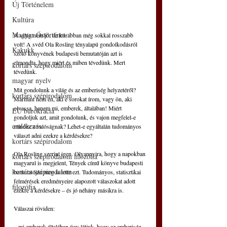
Új Történelem
Kultúra
Magyar Őstörténet
A világ nem jó, de korábban még sokkal rosszabb 
volt! A svéd Ola Rosling tényalapú gondolkodásról 
Kakukk
szóló könyvének budapesti bemutatóján azt is 
elmondta, hogy miért és miben tévedünk. Mert 
kortárs szépirodalom
tévedünk.
magyar nyelv
Mit gondolunk a világ és az emberiség helyzetéről? 
kortárs szépirodalom
Mármint nem én, aki e sorokat írom, vagy ön, aki 
olvassa, hanem mi, emberek, általában! Miért 
EU bürokrácia
gondoljuk azt, amit gondolunk, és vajon megfelel-e 
emlékezés
mindez a valóságnak? Lehet-e egyáltalán tudományos 
választ adni ezekre a kérdésekre?
kortárs szépirodalom
Ola Rosling szerint igen. Olyannyira, hogy a napokban 
kortárs szépirodalom filozófia
magyarul is megjelent, Tények című könyve budapesti 
kortárs szépirodalom
bemutatóján meg is tette ezt. Tudományos, statisztikai 
felmérések eredményeire alapozott válaszokat adott 
filozófia
ezekre a kérdésekre – és jó néhány másikra is. 
Válaszai röviden:
– mi emberek általában úgy látjuk, hogy az emberiség 