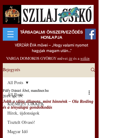
TÁRSADALMI ÖNSZERVEZŐDÉS
HONLAPJA
VERZÁR ÉVA művei – „Hogy valami nyomot
hagyjak magam után..."
VARGA DOMOKOS GYÖRGY művei
itt
és a
wikin
Bejegyzés
All Posts
Pálfy Dániel Ábel, mandiner.hu
All Posts
2019. ápr. 19.
Jobb a világ állapota, mint hinnénk – Ola Rosling
KIEMELT CIKKEK
és a tényalapú gondolkodás
Hírek, újdonságok
Tisztelt Olvasó!
Magyar Idő