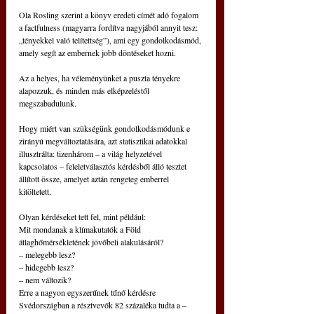
Ola Rosling szerint a könyv eredeti címét adó fogalom 
a factfulness (magyarra fordítva nagyjából annyit tesz: 
„tényekkel való telítettség”), ami egy gondolkodásmód, 
amely segít az embernek jobb döntéseket hozni. 
Az a helyes, ha véleményünket a puszta tényekre 
alapozzuk, és minden más elképzeléstől 
megszabadulunk.
Hogy miért van szükségünk gondolkodásmódunk e 
zirányú megváltoztatására, azt statisztikai adatokkal 
illusztrálta: tizenhárom – a világ helyzetével 
kapcsolatos – feleletválasztós kérdésből álló tesztet 
állított össze, amelyet aztán rengeteg emberrel 
kitöltetett. 
Olyan kérdéseket tett fel, mint például:
Mit mondanak a klímakutatók a Föld 
átlaghőmérsékletének jövőbeli alakulásáról?
– melegebb lesz?
– hidegebb lesz?
– nem változik?
Erre a nagyon egyszerűnek tűnő kérdésre 
Svédországban a résztvevők 82 százaléka tudta a – 