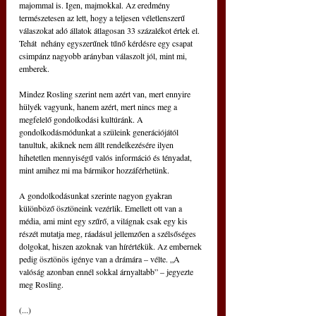
majommal is. Igen, majmokkal. Az eredmény 
természetesen az lett, hogy a teljesen véletlenszerű 
válaszokat adó állatok átlagosan 33 százalékot értek el. 
Tehát  néhány egyszerűnek tűnő kérdésre egy csapat 
csimpánz nagyobb arányban válaszolt jól, mint mi, 
emberek.
Mindez Rosling szerint nem azért van, mert ennyire 
hülyék vagyunk, hanem azért, mert nincs meg a 
megfelelő gondolkodási kultúránk. A 
gondolkodásmódunkat a szüleink generációjától 
tanultuk, akiknek nem állt rendelkezésére ilyen 
hihetetlen mennyiségű valós információ és tényadat, 
mint amihez mi ma bármikor hozzáférhetünk.
A gondolkodásunkat szerinte nagyon gyakran 
különböző ösztöneink vezérlik. Emellett ott van a 
média, ami mint egy szűrő, a világnak csak egy kis 
részét mutatja meg, ráadásul jellemzően a szélsőséges 
dolgokat, hiszen azoknak van hírértékük. Az embernek 
pedig ösztönös igénye van a drámára – vélte. „A 
valóság azonban ennél sokkal árnyaltabb” – jegyezte 
meg Rosling.
(...)