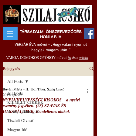
TÁRSADALMI ÖNSZERVEZŐDÉS
HONLAPJA
VERZÁR ÉVA művei – „Hogy valami nyomot
hagyjak magam után..."
VARGA DOMOKOS GYÖRGY művei
itt
és a
wikin
Bejegyzés
All Posts
Buvári Márta – H. Tóth Tibor, Szilaj Csikó
All Posts
2019. ápr. 20.
NYELVHELYESSÉGI KISOKOS – a nyelvi
KIEMELT CIKKEK
eszmény jegyében. (28) SZAVAK ÉS
Hírek, újdonságok
HASZNÁLATUK. Rendellenes alakok
Tisztelt Olvasó!
Magyar Idő