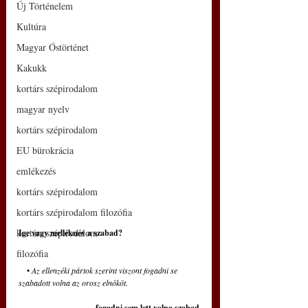
Új Történelem
Kultúra
Magyar Őstörténet
Kakukk
kortárs szépirodalom
magyar nyelv
kortárs szépirodalom
EU bürokrácia
emlékezés
kortárs szépirodalom
kortárs szépirodalom filozófia
kortárs szépirodalom
Ige vagy melléknév a szabad? 
filozófia
    •
 Az ellenzéki pártok szerint viszont fogadni se 
szabadott volna az orosz elnököt.
fogadni sem lett volna szabad