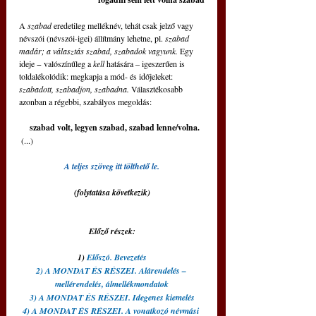
A 
szabad
 eredetileg melléknév, tehát csak jelző vagy 
névszói (névszói-igei) állítmány lehetne, pl. 
szabad 
madár; a választás szabad, szabadok vagyunk.
 Egy 
ideje − valószínűleg a 
kell 
hatására – igeszerűen is 
toldalékolódik: megkapja a mód- és időjeleket: 
szabadott, szabadjon, szabadna.
 Választékosabb 
azonban a régebbi, szabályos megoldás:
     szabad volt, legyen szabad, szabad lenne/volna.
 (...)
A teljes szöveg itt tölthető le.
(folytatása következik)
Előző részek:
1) 
Előszó. Bevezetés
2) A MONDAT ÉS RÉSZEI. Alárendelés – 
mellérendelés, álmellékmondatok
3) A MONDAT ÉS RÉSZEI. Idegenes kiemelés
4) A MONDAT ÉS RÉSZEI. A vonatkozó névmási 