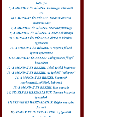
kötőszók
5) A MONDAT ÉS RÉSZEI. Fölösleges rámutató 
szó
6) A MONDAT ÉS RÉSZEI. Jelzőnek álcázott 
mellékmondat
7) A MONDAT ÉS RÉSZEI. Szórend(etlenség)
8) A MONDAT ÉS RÉSZEI. A -nak/-nek hiánya
9) A MONDAT ÉS RÉSZEI. A birtok és birtokos 
egyeztetése
10) A MONDAT ÉS RÉSZEI. A ragozott főnévi 
igenév egyeztetése
11) A MONDAT ÉS RÉSZEI. Időegyeztetés függő 
beszédben
12) A MONDAT ÉS RÉSZEI. Jelzői értékű határozó
13) A MONDAT ÉS RÉSZEI. Az igekötő "válópere"
14) A MONDAT ÉS RÉSZEI. Szenvedő 
szerkezet(ek), pótlékok, babonák
15) A MONDAT ÉS RÉSZEI. Ikes ragozás
16) SZAVAK ÉS HASZNÁLATUK. Tévesen használt 
igealakok
17) SZAVAK ÉS HASZNÁLATUK. Régies ragozási 
formák
1
8) SZAVAK ÉS HASZNÁLATUK. Az igekötők 