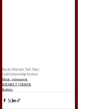
Buvári Márta
H. Tóth Tibor
nyelvhelyességi kisokos
Hírek, újdonságok
KIEMELT CIKKEK
Kultúra