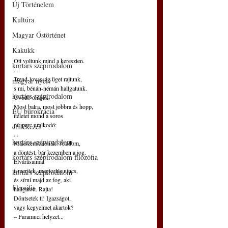
Új Történelem
Kultúra
Magyar Őstörténet
Kakukk
Ott voltunk mind a kereszten.
kortárs szépirodalom
...
Trend-lovasság üget rajtunk,
magyar nyelv
s mi, bénán-némán hallgatunk.
kortárs szépirodalom
Üvöltő óhajok.
Most balra, most jobbra és hopp,
EU bürokrácia
ítéletet mond a soros
pír-perc uralkodó:
emlékezés
...
kortárs szépirodalom
Mákszemkatonák! Átadom,
a döntést, bár kezemben a jog.
kortárs szépirodalom filozófia
Elvárásaimat
ismeritek, megtorlás nincs,
kortárs szépirodalom
és sírni majd az fog, aki
filozófia
hallgatott. Rajta!
Döntsetek ti! Igazságot,
vagy kegyelmet akartok?
– Faramuci helyzet...