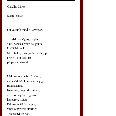
Gavallér János
Közfelkiáltás
Ott voltunk mind a kereszten.
Trend-lovasság üget rajtunk,
s mi, bénán-némán hallgatunk.
Üvöltő óhajok.
Most balra, most jobbra és hopp,
ítéletet mond a soros
pír-perc uralkodó:
Mákszemkatonák! Átadom,
a döntést, bár kezemben a jog.
Elvárásaimat
ismeritek, megtorlás nincs,
és sírni majd az fog, aki
hallgatott. Rajta!
Döntsetek ti! Igazságot,
vagy kegyelmet akartok?
–Faramuci helyzet.