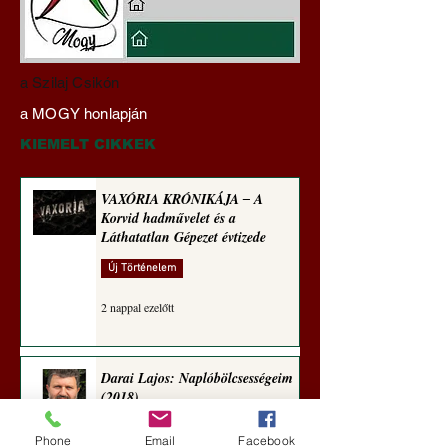
Darai Lajos:
Gyimóthy Gábor
a Szilaj Csikón
Naplóbölcsességeim
nyelvművelő gúnyv
a MOGY honlapján
(2023)
sorozata (1771)
KIEMELT CIKKEK
VAXÓRIA KRÓNIKÁJA ‒ A
Korvid hadművelet és a
Láthatatlan Gépezet évtizede
Új Történelem
2 nappal ezelőtt
Darai Lajos: Naplóbölcsességeim
(2018)
Kultúra
Phone
Email
Facebook