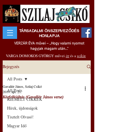
TÁRSADALMI ÖNSZERVEZŐDÉS
HONLAPJA
VERZÁR ÉVA művei – „Hogy valami nyomot
hagyjak magam után..."
VARGA DOMOKOS GYÖRGY művei
itt
és a
wikin
Bejegyzés
All Posts
Gavallér János, Szilaj Csikó
All Posts
2019. ápr. 21.
Közfelkiáltás (Gavallér János verse)
KIEMELT CIKKEK
Hírek, újdonságok
Tisztelt Olvasó!
Magyar Idő