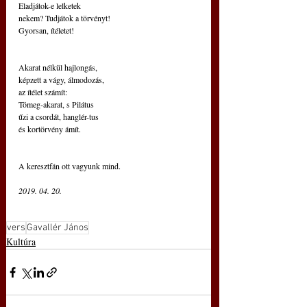
Eladjátok-e lelketek
nekem? Tudjátok a törvényt!
Gyorsan, ítéletet!
Akarat nélkül hajlongás,
képzett a vágy, álmodozás,
az ítélet számít:
Tömeg-akarat, s Pilátus
űzi a csordát, hanglér-tus
és kortörvény ámít.
A keresztfán ott vagyunk mind.
2019. 04. 20.
vers
Gavallér János
Kultúra