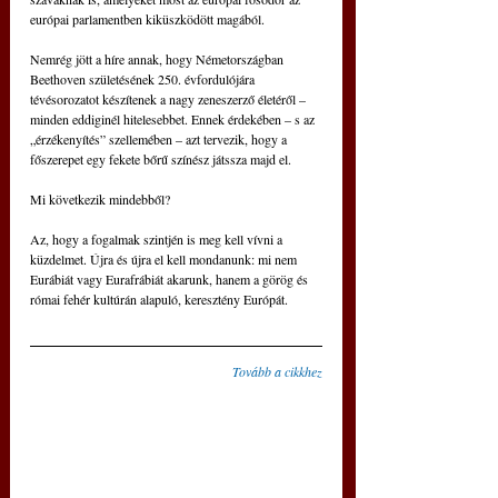
európai parlamentben kiküszködött magából.
Nemrég jött a híre annak, hogy Németországban 
Beethoven születésének 250. évfordulójára 
tévésorozatot készítenek a nagy zeneszerző életéről – 
minden eddiginél hitelesebbet. Ennek érdekében – s az 
„érzékenyítés” szellemében – azt tervezik, hogy a 
főszerepet egy fekete bőrű színész játssza majd el.
Mi következik mindebből?
Az, hogy a fogalmak szintjén is meg kell vívni a 
küzdelmet. Újra és újra el kell mondanunk: mi nem 
Eurábiát vagy Eurafrábiát akarunk, hanem a görög és 
római fehér kultúrán alapuló, keresztény Európát.
Tovább a cikkhez