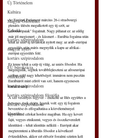
Új Történelem
Kultúra
Az Európai Parlament március 26-i strasbourgi 
Magyar Őstörténet
plenáris ülésén megalkotott egy új szót, az 
Kakukk
„afroeurópaiak” fogalmát. Nagy pillanat ez: az eddig 
már jól megismert – és kiismert – Eurábia fogalma után 
kortárs szépirodalom
tehát az unió új távlatokat nyitott meg: az arab–európai 
egyesülés után máris megnyílik a kapu az afrikai–
magyar nyelv
európai egyesülés felé.
kortárs szépirodalom
Ez lenne tehát a szép új világ, az uniós fősodor. Ha 
EU bürokrácia
megengedik, segítek továbbfejleszteni az afroeurópai 
szóban rejlő nagy lehetőséget: immáron nem pusztán 
emlékezés
Eurábiáról mint célról van szó, hanem egyenesen 
kortárs szépirodalom
Eurafrábiáról.
kortárs szépirodalom filozófia
A szó veszélyes fegyver – énekelte az Illés együttes a 
hetvenes évek elején. Igazuk volt: egy új fogalom 
kortárs szépirodalom
bevezetése és elfogadtatása a közvéleménnyel 
filozófia
egyértelmű célokat hordoz magában. Ha egy kevert 
fajú, vegyes etnikumú, vegyes és összekeveredett 
identitású – tehát identitás nélküli – Európát akar 
megteremteni a liberális fősodor a következő 
évtizedekben, akkor ezt először fogalmi szinten kell 