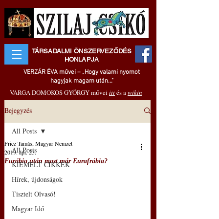
TÁRSADALMI ÖNSZERVEZŐDÉS
HONLAPJA
VERZÁR ÉVA művei – „Hogy valami nyomot
hagyjak magam után..."
VARGA DOMOKOS GYÖRGY művei
itt
és a
wikin
Bejegyzés
All Posts
Fricz Tamás, Magyar Nemzet
All Posts
2019. ápr. 23.
Eurábia után most már Eurafrábia?
KIEMELT CIKKEK
Hírek, újdonságok
Tisztelt Olvasó!
Magyar Idő