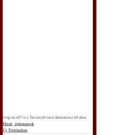
migráció
Fricz Tamás
afroeurábiaiak
eurafrábia
Hírek, újdonságok
Új Történelem