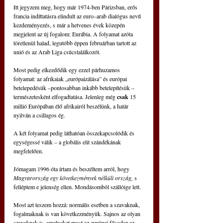
Itt jegyzem meg, hogy már 1974-ben Párizsban, erős 
francia indíttatásra elindult az euro–arab dialógus nevű 
kezdeményezés, s már a hetvenes évek közepén 
megjelent az új fogalom: Eurábia. A folyamat azóta 
töretlenül halad, legutóbb éppen februárban tartott az 
unió és az Arab Liga csúcstalálkozót.
Most pedig elkezdődik egy ezzel párhuzamos 
folyamat: az afrikaiak „európaizálása” és európai 
betelepedésük –pontosabban inkább betelepítésük – 
természetesként elfogadtatása. Jelenleg még 
csak
 15 
millió Európában élő afrikairól beszélünk, a határ 
nyilván a csillagos ég.
A két folyamat pedig láthatóan összekapcsolódik és 
egységessé válik – a globális elit szándékának 
megfelelően.
Jómagam 1996 óta írtam és beszéltem arról, hogy 
Magyarország egy következmények nélküli ország, 
s 
felléptem e jelenség ellen. Mondásomból szállóige lett.
Most azt teszem hozzá: normális esetben a szavaknak, 
fogalmaknak is van következményük. Sajnos az olyan 
szavaknak is, amelyeket most az európai fősodor az 