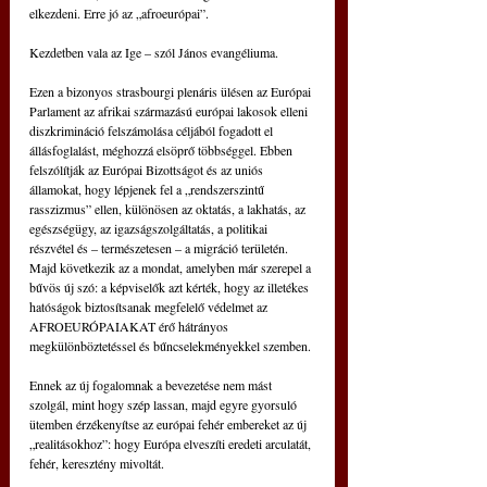
elkezdeni. Erre jó az „afroeurópai”.
Kezdetben vala az Ige – szól János evangéliuma.
Ezen a bizonyos strasbourgi plenáris ülésen az Európai 
Parlament az afrikai származású európai lakosok elleni 
diszkrimináció felszámolása céljából fogadott el 
állásfoglalást, méghozzá elsöprő többséggel. Ebben 
felszólítják az Európai Bizottságot és az uniós 
államokat, hogy lépjenek fel a „rendszerszintű 
rasszizmus” ellen, különösen az oktatás, a lakhatás, az 
egészségügy, az igazságszolgáltatás, a politikai 
részvétel és – természetesen – a migráció területén. 
Majd következik az a mondat, amelyben már szerepel a 
bűvös új szó: a képviselők azt kérték, hogy az illetékes 
hatóságok biztosítsanak megfelelő védelmet az 
AFROEURÓPAIAKAT érő hátrányos 
megkülönböztetéssel és bűncselekményekkel szemben.
Ennek az új fogalomnak a bevezetése nem mást 
szolgál, mint hogy szép lassan, majd egyre gyorsuló 
ütemben érzékenyítse az európai fehér embereket az új 
„realitásokhoz”: hogy Európa elveszíti eredeti arculatát, 
fehér, keresztény mivoltát.