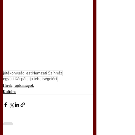
jótékonysági est
Nemzeti Színház
együtt Kárpátalja tehetségeiért
Hírek, újdonságok
Kultúra