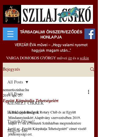
TÁRSADALMI ÖNSZERVEZŐDÉS
HONLAPJA
VERZÁR ÉVA művei – „Hogy valami nyomot
hagyjak magam után..."
VARGA DOMOKOS GYÖRGY művei
itt
és a
wikin
Bejegyzés
All Posts
nemzetiszinhaz.hu
All Posts
2019. ápr. 25.
Együtt Kárpátalja Tehetségeiért
KIEMELT CIKKEK
Hírek, újdonságok
A Budapest-Budavár Rotary Club és az Együtt 
Mindannyiunkért Alapítvány szervezésében 2019. 
Tisztelt Olvasó!
május 17-én a Nemzeti Színházban megrendezésre 
kerül az „Együtt Kárpátalja Tehetségeiért” címet viselő 
Magyar Idő
jótékonysági est.