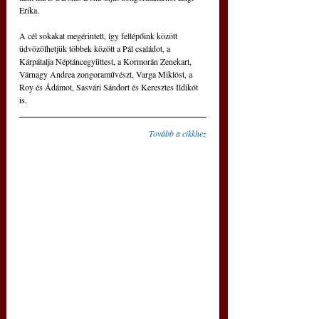
Erika.
A cél sokakat megérintett, így fellépőink között 
üdvözölhetjük többek között a Pál családot, a 
Kárpátalja Néptáncegyüttest, a Kormorán Zenekart, 
Várnagy Andrea zongoraművészt, Varga Miklóst, a 
Roy és Ádámot, Sasvári Sándort és Keresztes Ildikót 
is.
Tovább a cikkhez