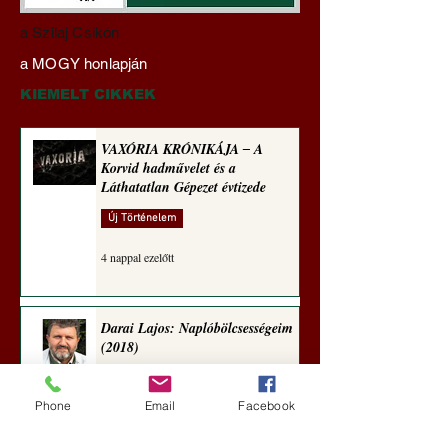
Darai Lajos:
Gyimóthy Gábor
a Szilaj Csikón
Naplóbölcsességeim
nyelvművelő gúnyv
a MOGY honlapján
(2025)
sorozata (1773)
KIEMELT CIKKEK
VAXÓRIA KRÓNIKÁJA ‒ A
Korvid hadművelet és a
Láthatatlan Gépezet évtizede
Új Történelem
4 nappal ezelőtt
Darai Lajos: Naplóbölcsességeim
(2018)
Kultúra
Phone
Email
Facebook
aug. 2.