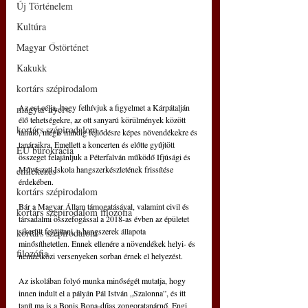
Új Történelem
Kultúra
Magyar Őstörténet
Kakukk
kortárs szépirodalom
Az est célja, hogy felhívjuk a figyelmet a Kárpátalján 
magyar nyelv
élő tehetségekre, az ott sanyarú körülmények között 
kortárs szépirodalom
tanuló, mégis mindig fejlődésre képes növendékekre és 
tanáraikra. Emellett a koncerten és előtte gyűjtött 
EU bürokrácia
összeget felajánljuk a Péterfalván működő Ifjúsági és 
Művészeti Iskola hangszerkészletének frissítése 
emlékezés
érdekében.
kortárs szépirodalom
Bár a Magyar Állam támogatásával, valamint civil és 
kortárs szépirodalom filozófia
társadalmi összefogással a 2018-as évben az épületet 
sikerült felújítani, a hangszerek állapota 
kortárs szépirodalom
minősíthetetlen. Ennek ellenére a növendékek helyi- és 
filozófia
nemzetközi versenyeken sorban érnek el helyezést.
Az iskolában folyó munka minőségét mutatja, hogy 
innen indult el a pályán Pál István „Szalonna”, és itt 
tanít ma is a Bonis Bona-díjas zongoratanárnő, Engi 