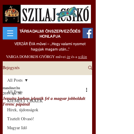
TÁRSADALMI ÖNSZERVEZŐDÉS
HONLAPJA
VERZÁR ÉVA művei – „Hogy valami nyomot
hagyjak magam után..."
VARGA DOMOKOS GYÖRGY művei
itt
és a
wikin
Bejegyzés
All Posts
mandiner.hu
All Posts
2019. ápr. 30.
Jezsuita lapban jelentik fel a magyar jobboldalt
KIEMELT CIKKEK
Ferenc pápánál
Hírek, újdonságok
Tisztelt Olvasó!
Magyar Idő