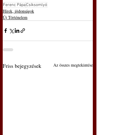
Ferenc Pápa
Csíksomlyó
Hírek, újdonságok
Új Történelem
Friss bejegyzések
Az összes megtekintése