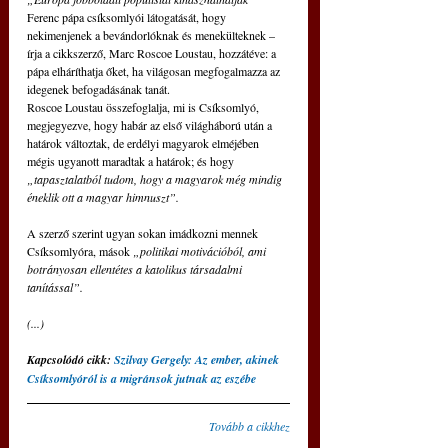
Ferenc pápa csíksomlyói látogatását, hogy 
nekimenjenek a bevándorlóknak és menekülteknek – 
írja a cikkszerző, Marc Roscoe Loustau, hozzátéve: a 
pápa elháríthatja őket, ha világosan megfogalmazza az 
idegenek befogadásának tanát.
Roscoe Loustau összefoglalja, mi is Csíksomlyó, 
megjegyezve, hogy habár az első világháború után a 
határok változtak, de erdélyi magyarok elméjében 
mégis ugyanott maradtak a határok; és hogy
„tapasztalatból tudom, hogy a magyarok még mindig 
éneklik ott a magyar himnuszt”.
A szerző szerint ugyan sokan imádkozni mennek 
Csíksomlyóra, mások 
„politikai motivációból, ami 
botrányosan ellentétes a katolikus társadalmi 
tanítással”.
(...)
Kapcsolódó cikk: 
Szilvay Gergely: Az ember, akinek 
Csíksomlyóról is a migránsok jutnak az eszébe
Tovább a cikkhez