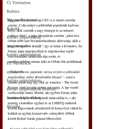
Új Történelem
Kultúra
Magyar Őstörténet
Egy amerikai jezsuita lap CEU-n is tanult szerzője 
szerint „Csíksomlyó a jobboldali populisták kedvenc 
Kakukk
helye, akik szeretik a nagy tömeget és az intenzív 
vallásos hitet”, a pápa látogatásán szerinte „jelen lesz 
kortárs szépirodalom
Orbán több ezer bevándorlásellenes aktivistája, akik a 
magyar nyelv
pápa támogatását akarják”; így az lenne a kívánatos, ha 
Ferenc pápa migránsokkal és migránsokat segítő 
kortárs szépirodalom
szervezetekkel találkozna útja során, és 
szentbeszédében menne neki az Orbán-féle politikának.
EU bürokrácia
emlékezés
„Üzenet Ferenc pápának: tartsa észben a jobboldali 
populistákat, mikor Romániába látogat”
– ezzel a 
kortárs szépirodalom
címmel jelent meg egy cikk az America – The Jesuit 
Review című jezsuita lapban pár napja. A lap vezető 
kortárs szépirodalom filozófia
szerkesztője James Martin, aki egyben Ferenc pápa 
kortárs szépirodalom
kommunikációs titkárságának tanácsadója is, s aki 
nemrég a katolikus egyház és az LMBTQ emberek 
filozófia
közötti kapcsolatok erősítéséről írt könyvével váltott ki 
kritikát az egyház konzervatív szárnyából, többek 
között Robert Sarah guineai bíborosból.
„Európa jobboldali populistái kihasználhatják”