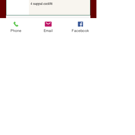
4 nappal ezelőtt
Darai Lajos: Naplóbölcsességeim
(2018)
Phone
Email
Facebook
Kultúra
7 nappal ezelőtt
A Rothschildok és a Pentagon
bizalmas feljegyzése: „Hét ország
kiiktatása… Irán végleges
legyőzése”
Új Történelem
aug. 1.
Geostratégiai dosszié: a háború,