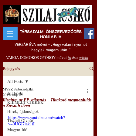
TÁRSADALMI ÖNSZERVEZŐDÉS
HONLAPJA
VERZÁR ÉVA művei – „Hogy valami nyomot
hagyjak magam után..."
VARGA DOMOKOS GYÖRGY művei
itt
és a
wikin
Bejegyzés
All Posts
MVSZ Sajtószolgálat
All Posts
2019. máj. 28.
Illegitim az EP-választás – Tiltakozó megmozdulás
KIEMELT CIKKEK
a Kossuth téren
Hírek, újdonságok
https://www.youtube.com/watch?
Tisztelt Olvasó!
v=0UGJ7iak1iI
Magyar Idő