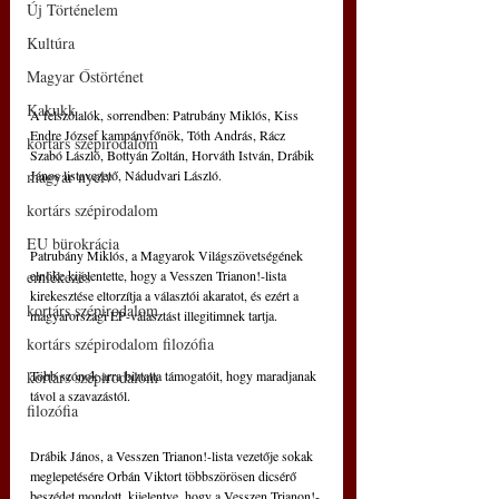
Új Történelem
Kultúra
Magyar Őstörténet
Kakukk
A felszólalók, sorrendben: Patrubány Miklós, Kiss 
Endre József kampányfőnök, Tóth András, Rácz 
kortárs szépirodalom
Szabó László, Bottyán Zoltán, Horváth István, Drábik 
János listavezető, Nádudvari László.
magyar nyelv
kortárs szépirodalom
EU bürokrácia
Patrubány Miklós, a Magyarok Világszövetségének 
elnöke kijelentette, hogy a Vesszen Trianon!-lista 
emlékezés
kirekesztése eltorzítja a választói akaratot, és ezért a 
kortárs szépirodalom
magyarországi EP-választást illegitimnek tartja.
kortárs szépirodalom filozófia
Több szónok arra biztatta támogatóit, hogy maradjanak 
kortárs szépirodalom
távol a szavazástól.
filozófia
Drábik János, a Vesszen Trianon!-lista vezetője sokak 
meglepetésére Orbán Viktort többszörösen dicsérő 
beszédet mondott, kijelentve, hogy a Vesszen Trianon!-