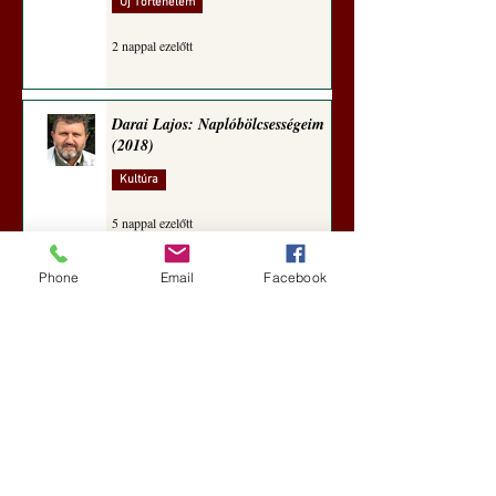
Új Történelem
2 nappal ezelőtt
Darai Lajos: Naplóbölcsességeim
(2018)
Kultúra
5 nappal ezelőtt
Phone
Email
Facebook
A Rothschildok és a Pentagon
bizalmas feljegyzése: „Hét ország
kiiktatása… Irán végleges
legyőzése”
Új Történelem
6 nappal ezelőtt