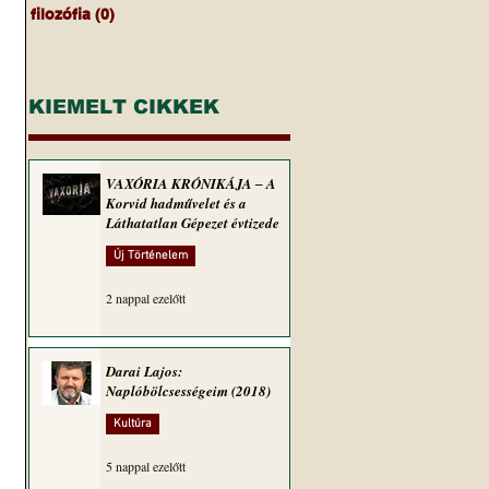
filozófia
(0)
0 bejegyzés
KIEMELT CIKKEK
VAXÓRIA KRÓNIKÁJA ‒ A
Korvid hadművelet és a
Láthatatlan Gépezet évtizede
Új Történelem
2 nappal ezelőtt
Darai Lajos:
Naplóbölcsességeim (2018)
Kultúra
5 nappal ezelőtt