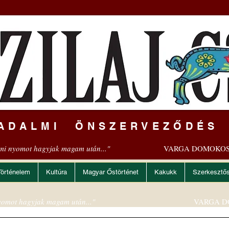
ADALMI ÖNSZERVEZŐDÉS
mi nyomot hagyjak magam után..."
VARGA DOMOKOS
Történelem
Kultúra
Magyar Őstörténet
Kakukk
Szerkesztő
omot hagyjak magam után..."
VARGA D