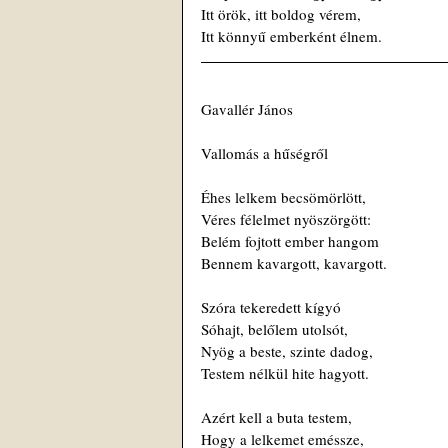
Itt örök, itt boldog vérem,
Itt könnyű emberként élnem.
Gavallér János
Vallomás a hűségről
Éhes lelkem becsömörlött,
Véres félelmet nyöszörgött:
Belém fojtott ember hangom
Bennem kavargott, kavargott.
Szóra tekeredett kígyó
Sóhajt, belőlem utolsót,
Nyög a beste, szinte dadog,
Testem nélkül hite hagyott.
Azért kell a buta testem,
Hogy a lelkemet eméssze,