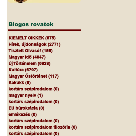
Blogos rovatok
KIEMELT CIKKEK
(675)
675 bejegyzés
Hírek, újdonságok
(2771)
2771 bejegyzés
Tisztelt Olvasó!
(156)
156 bejegyzés
Magyar Idő
(4047)
4047 bejegyzés
Új Történelem
(6933)
6933 bejegyzés
Kultúra
(6797)
6797 bejegyzés
Magyar Őstörténet
(117)
117 bejegyzés
Kakukk
(8)
8 bejegyzés
kortárs szépirodalom
(0)
0 bejegyzés
magyar nyelv
(1)
1 bejegyzés
kortárs szépirodalom
(0)
0 bejegyzés
EU bürokrácia
(0)
0 bejegyzés
emlékezés
(0)
0 bejegyzés
kortárs szépirodalom
(0)
0 bejegyzés
kortárs szépirodalom filozófia
(0)
0 bejegyzés
kortárs szépirodalom
(0)
0 bejegyzés