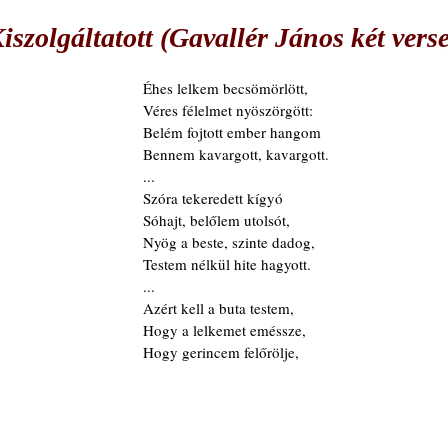
szolgáltatott (Gavallér János két verse
Éhes lelkem becsömörlött,
Véres félelmet nyöszörgött:
Belém fojtott ember hangom
Bennem kavargott, kavargott.
...
Szóra tekeredett kígyó
Sóhajt, belőlem utolsót,
Nyög a beste, szinte dadog,
Testem nélkül hite hagyott.
...
Azért kell a buta testem,
Hogy a lelkemet eméssze,
Hogy gerincem felőrölje,