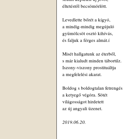
éltetéstől becsömörlött.
Levedlette bőrét a kígyó,
a mindig-mindig megújuló
gyümölcsöt osztó kihívás,
és faljuk a férges almát.í
Misét hallgatunk az éterből,
s már kialudt minden tábortűz.
Iszony-viszony prostituáltja
a megfelelési akarat.
Boldog s boldogtalan fetrengés
a ketyegő végóra. Sötét
világosságot hirdetett
az új angyali üzenet.
2019.06.20.