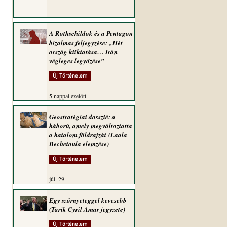
A Rothschildok és a Pentagon
bizalmas feljegyzése: „Hét
ország kiiktatása… Irán
végleges legyőzése”
Új Történelem
5 nappal ezelőtt
Geostratégiai dosszié: a
háború, amely megváltoztatta
a hatalom földrajzát (Laala
Bechetoula elemzése)
Új Történelem
júl. 29.
Egy szörnyeteggel kevesebb
(Tarik Cyril Amar jegyzete)
Új Történelem