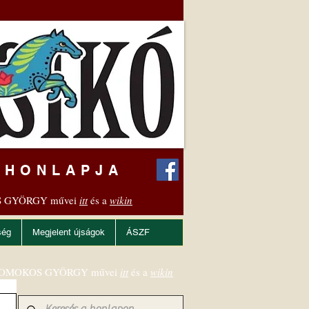
 HONLAPJA
 GYÖRGY művei
itt
és a
wikin
ség
Megjelent újságok
ÁSZF
OMOKOS GYÖRGY művei
itt
és a
wikin