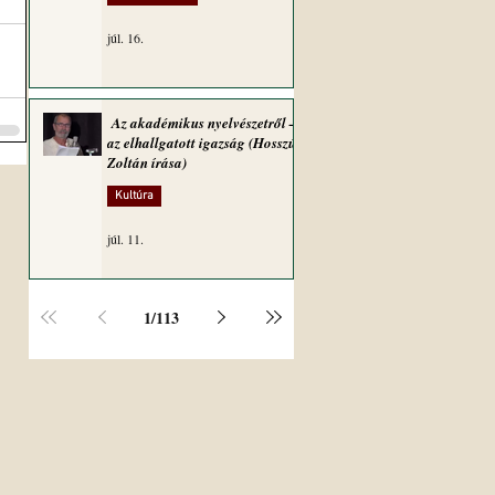
júl. 16.
Az akadémikus nyelvészetről –
az elhallgatott igazság (Hosszú
Zoltán írása)
Kultúra
júl. 11.
1
/
113