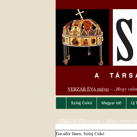
A TÁRS
VERZÁR ÉVA művei
– „
Hogy vala
Szilaj Csikó
Magyar Idő
Új 
VERZÁR ÉVA művei
– „
Hogy valami ny
Gavallér János, Szilaj Csikó