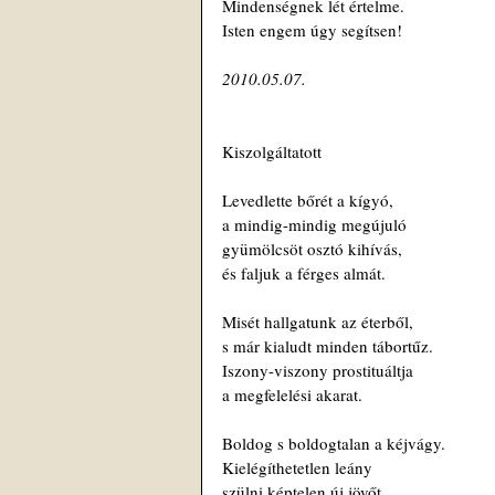
Mindenségnek lét értelme.
Isten engem úgy segítsen!
2010.05.07.
Kiszolgáltatott
Levedlette bőrét a kígyó,
a mindig-mindig megújuló
gyümölcsöt osztó kihívás,
és faljuk a férges almát.
Misét hallgatunk az éterből,
s már kialudt minden tábortűz.
Iszony-viszony prostituáltja
a megfelelési akarat.
Boldog s boldogtalan a kéjvágy.
Kielégíthetetlen leány
szülni képtelen új jövőt,