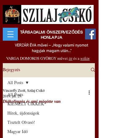
TÁRSADALMI ÖNSZERVEZŐDÉS
HONLAPJA
VERZÁR ÉVA művei – „Hogy valami nyomot
hagyjak magam után..."
VARGA DOMOKOS GYÖRGY művei
itt
és a
wikin
Bejegyzés
All Posts
Vinczeffy Zsolt, Szilaj Csikó
All Posts
2019. júl. 29.
Diákolimpia és ami mögötte van
KIEMELT CIKKEK
Hírek, újdonságok
Tisztelt Olvasó!
Magyar Idő