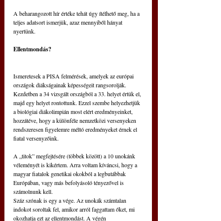
A beharangozott hír értéke tehát úgy ítélhető meg, ha a 
teljes adatsort ismerjük, azaz mennyiből hányat 
nyertünk.
Ellentmondás?
Ismeretesek a PISA felmérések, amelyek az európai 
országok diákságainak képességeit rangsorolják. 
Kezdetben a 34 vizsgált országból a 33. helyet értük el, 
majd egy helyet rontottunk. Ezzel szembe helyezhetjük 
a biológiai diákolimpián most elért eredményeinket, 
hozzátéve, hogy a különféle nemzetközi versenyeken 
rendszeresen figyelemre méltó eredményeket érnek el 
fiatal versenyzőink.
A „titok” megfejtésére (többek között) a 10 unokánk 
véleményét is kikértem. Arra voltam kíváncsi, hogy a 
magyar fiatalok genetikai okokból a legbutábbak 
Európában, vagy más befolyásoló tényezővel is 
számolnunk kell.
Száz szónak is egy a vége. Az unokák számtalan 
indokot soroltak fel, amikor arról faggattam őket, mi 
okozhatja ezt az ellentmondást. A végén 