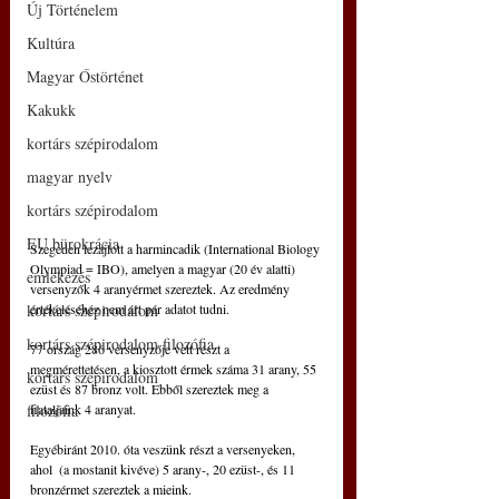
Új Történelem
Kultúra
Magyar Őstörténet
Kakukk
kortárs szépirodalom
magyar nyelv
kortárs szépirodalom
EU bürokrácia
Szegeden lezajlott a harmincadik (International Biology 
Olympiad = IBO), amelyen a magyar (20 év alatti) 
emlékezés
versenyzők 4 aranyérmet szereztek. Az eredmény 
értékeléséhez nem árt pár adatot tudni.
kortárs szépirodalom
kortárs szépirodalom filozófia
77 ország 286 versenyzője vett részt a 
megmérettetésen, a kiosztott érmek száma 31 arany, 55 
kortárs szépirodalom
ezüst és 87 bronz volt. Ebből szereztek meg a 
fiataljaink 4 aranyat.
filozófia
Egyébiránt 2010. óta veszünk részt a versenyeken, 
ahol  (a mostanit kivéve) 5 arany-, 20 ezüst-, és 11 
bronzérmet szereztek a mieink.