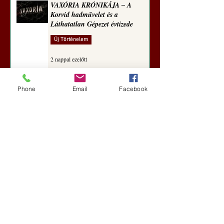
VAXÓRIA KRÓNIKÁJA ‒ A
Korvid hadművelet és a
Láthatatlan Gépezet évtizede
Új Történelem
2 nappal ezelőtt
Phone
Email
Facebook
Darai Lajos: Naplóbölcsességeim
(2018)
Kultúra
5 nappal ezelőtt
A Rothschildok és a Pentagon
bizalmas feljegyzése: „Hét ország
kiiktatása… Irán végleges
legyőzése”