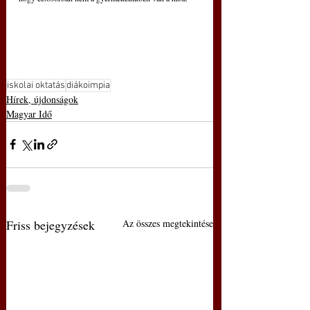
iskolai oktatás
diákoimpia
Hírek, újdonságok
Magyar Idő
Friss bejegyzések
Az összes megtekintése