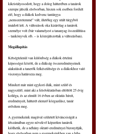
kikristályosodott, hogy a dolog hátterében a tanárok 
szerepe játszik elsősorban, hiszen sok esetben fordult 
elő, hogy a diákok kedvenc tantárgya 
„nemszeretemmé” vált, illetőleg egy utált tárgyból 
imádott lett. A változások oka kizárólag a tanárok 
személye volt (bár valamelyest a tananyag összeállítása 
– tankönyvek stb. – is közrejátszottak a változásban).
Megállapítás
Kétségtelenül van különbség a diákok értelmi 
képességei között, de a diákság összeredményeinek 
alakulását a tanerők felkészültsége és a diákokhoz való 
viszonya határozza meg.
Mindezt már mint egykori diák, mint szülő és 
nagyszülő, mint aki a felsőoktatásban eltöltött 25 évig 
kolléga, és az elmúlt 16 évben az oktatás híreit, 
eredményeit, hátterét elemző közgazdász, tanár 
erősítem meg.
A gyermekeink magával született kíváncsiságát a 
létszámában egyre növekvő képzetlen tanárok 
kiölhetik, de a néhány oktató eredményei bizonyítják, 
hogy elsősorban nem a gyermekeinkben van a hiba.