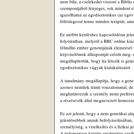
nem bűn, a cselekedet viszont a Biblia 
szempontjából lényeges, sok mindent e
igazolhatná az egodisztonikus (az egóv
fölöslegessé tenne minden terápiát, am
Ez utóbbi kérdéshez kapcsolódóan jel
folyóiratban, melyről a BBC online ki
félmillió ember genomjának elemzését v
képviselőinek álláspontját erősíti meg:
megállapították, hogy ha létezik is gene
egodisztonikus vágyak kialakulásáért.
A tanulmány megállapítja, hogy a genet
azonos neműek iránti vonzalommal, de a
meghatározzák a személy nemi preferen
a résztvevők által megnevezett homosze
Ez azt jelenti, hogy a nem genetikai al
jelentősebbek annak befolyásolásában, h
személyiség, a viselkedés és a fizikai j
A tudományos kutatás eredménye egyfelől