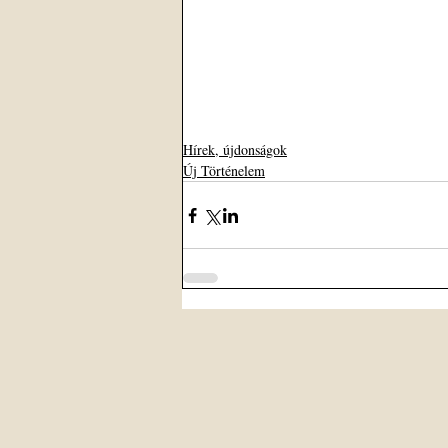
Hírek, újdonságok
Új Történelem