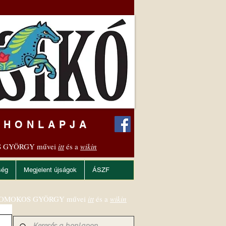
 HONLAPJA
 GYÖRGY művei
itt
és a
wikin
ség
Megjelent újságok
ÁSZF
OMOKOS GYÖRGY művei
itt
és a
wikin