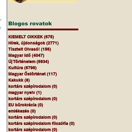
Blogos rovatok
z
KIEMELT CIKKEK
(675)
675 bejegyzés
Hírek, újdonságok
(2771)
2771 bejegyzés
Tisztelt Olvasó!
(156)
156 bejegyzés
Magyar Idő
(4047)
4047 bejegyzés
Új Történelem
(6934)
6934 bejegyzés
Kultúra
(6799)
6799 bejegyzés
Magyar Őstörténet
(117)
117 bejegyzés
Kakukk
(8)
8 bejegyzés
kortárs szépirodalom
(0)
0 bejegyzés
magyar nyelv
(1)
1 bejegyzés
kortárs szépirodalom
(0)
0 bejegyzés
EU bürokrácia
(0)
0 bejegyzés
emlékezés
(0)
0 bejegyzés
kortárs szépirodalom
(0)
0 bejegyzés
kortárs szépirodalom filozófia
(0)
0 bejegyzés
kortárs szépirodalom
(0)
0 bejegyzés