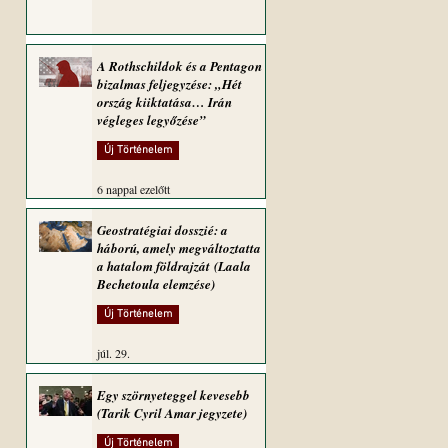
A Rothschildok és a Pentagon
bizalmas feljegyzése: „Hét
ország kiiktatása… Irán
végleges legyőzése”
Új Történelem
6 nappal ezelőtt
Geostratégiai dosszié: a
háború, amely megváltoztatta
a hatalom földrajzát (Laala
Bechetoula elemzése)
Új Történelem
júl. 29.
Egy szörnyeteggel kevesebb
(Tarik Cyril Amar jegyzete)
Új Történelem