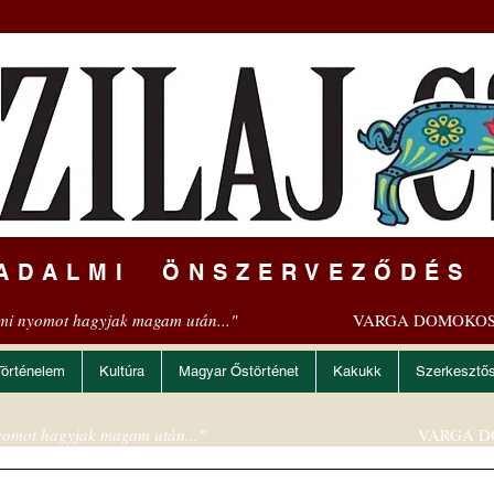
ADALMI ÖNSZERVEZŐDÉS
mi nyomot hagyjak magam után..."
VARGA DOMOKOS
Történelem
Kultúra
Magyar Őstörténet
Kakukk
Szerkesztő
omot hagyjak magam után..."
VARGA D