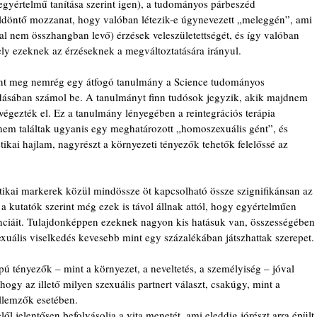
egyértelmű tanítása szerint igen), a tudományos párbeszéd 
ldöntő mozzanat, hogy valóban létezik-e úgynevezett „meleggén”, ami 
al nem összhangban levő) érzések veleszületettségét, és így valóban 
ely ezeknek az érzéseknek a megváltoztatására irányul.
ent meg nemrég egy átfogó tanulmány a Science tudományos 
adásában számol be. A tanulmányt finn tudósok jegyzik, akik majdnem 
égezték el. Ez a tanulmány lényegében a reintegrációs terápia 
 nem találtak ugyanis egy meghatározott „homoszexuális gént”, és 
tikai hajlam, nagyrészt a környezeti tényezők tehetők felelőssé az 
ikai markerek közül mindössze öt kapcsolható össze szignifikánsan az 
 kutatók szerint még ezek is távol állnak attól, hogy egyértelműen 
ciáit. Tulajdonképpen ezeknek nagyon kis hatásuk van, összességében
xuális viselkedés kevesebb mint egy százalékában játszhattak szerepet.
apú tényezők – mint a környezet, a neveltetés, a személyiség – jóval 
ogy az illető milyen szexuális partnert választ, csakúgy, mint a 
ellemzők esetében.
 jelentősen befolyásolja a vita menetét, ami eleddig jórészt arra épült,