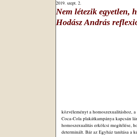
2019. szept. 2.
Nem létezik egyetlen,
Hodász András reflexi
közvéleményt a homoszexualitáshoz, a 
Coca-Cola plakátkampánya kapcsán lángo
homoszexualitás erkölcsi megítélése, hog
determinált. Bár az Egyház tanítása a k