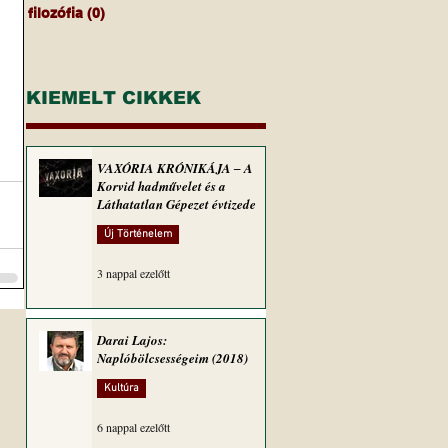
filozófia
(0)
0 bejegyzés
KIEMELT CIKKEK
VAXÓRIA KRÓNIKÁJA ‒ A
Korvid hadművelet és a
Láthatatlan Gépezet évtizede
Új Történelem
3 nappal ezelőtt
Darai Lajos:
Naplóbölcsességeim (2018)
Kultúra
6 nappal ezelőtt