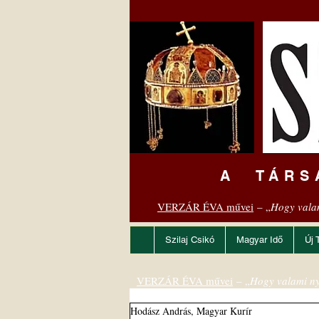
A TÁRS
VERZÁR ÉVA művei
– „
Hogy vala
Szilaj Csikó
Magyar Idő
Új 
VERZÁR ÉVA művei
– „
Hogy valami ny
Hodász András, Magyar Kurír