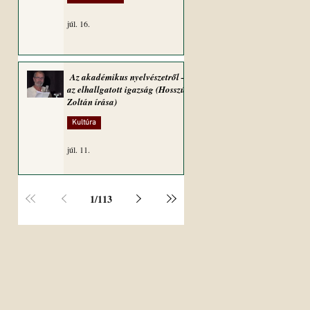
júl. 16.
Az akadémikus nyelvészetről –
az elhallgatott igazság (Hosszú
Zoltán írása)
Kultúra
júl. 11.
1
/
113