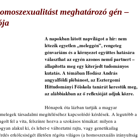
 homoszexualitást meghatározó gén –
ója
A napokban látott napvilágot a hír: nem 
létezik egyetlen „meleggén”, rengeteg 
génvariáns és a környezet együttes hatására 
választhat az egyén azonos nemű partnert – 
állapította meg egy kiterjedt tudományos 
kutatás. A témában Hodász András 
angyalföldi plébánost, az Esztergomi 
Hittudományi Főiskola tanárát kerestük meg, 
az alábbiakban az ő reflexióját adjuk közre.
Hónapok óta lázban tartják a magyar 
melegek társadalmi megítéléséhez kapcsolódó kérdések. A legutóbb a 
lt fel a vita, felszínre hozva a szokásos témákat: milyen a 
yan alakul ki, és lehet-e változtatni rajta, vagy genetikailag 
érdés erkölcsiségét illetően régóta világos (a homoszexuális irányultság 