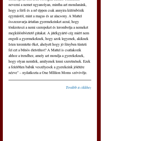
nevezni a nemet ugyanolyan, mintha azt mondanánk, 
hogy a férfi és a nő éppen csak annyira különbözik 
egymástól, mint a magas és az alacsony. A Mattel 
összezavarja ártatlan gyermekeinket azzal, hogy 
tönkreteszi a nemi szerepeket és lerombolja a nemeket 
megkülönböztető gátakat. A játékgyártó cég miért nem 
engedi a gyermekeknek, hogy azok legyenek, akiknek 
Isten teremtette őket, ahelyett hogy jó fényben tünteti 
fel ezt a bűnös életstílust? A Mattel is csatlakozik 
ahhoz a trendhez, amely azt mondja a gyerekeknek, 
hogy olyan neműek, amilyenek lenni szeretnének. Ezek 
a felelőtlen babák veszélyesek a gyerekeink jólétére 
nézve” – nyilatkozta a One MIllion Moms szóvivője.
Tovább a cikkhez