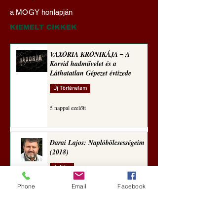
G. László szerint mégsem
elképesztő, több po
a MOGY honlapján
szúr ki velünk (Tallián
akciótervet jelentet
Hedvig küldeménye)
Deep State lebontá
KIEMELT CIKKEK
és a liberális őrület
megállítására!
VAXÓRIA KRÓNIKÁJA ‒ A
Korvid hadművelet és a
Láthatatlan Gépezet évtizede
Új Történelem
5 nappal ezelőtt
Darai Lajos: Naplóbölcsességeim
(2018)
Kultúra
Phone
Email
Facebook
aug. 2.