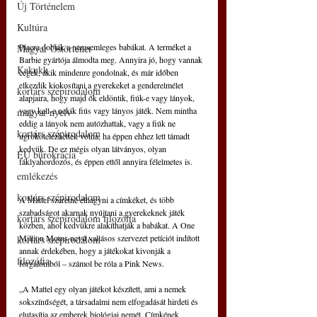
Új Történelem
Kultúra
Piacra dobták a nemsemleges babákat. A terméket a 
Magyar Őstörténet
Barbie gyártója álmodta meg. Annyira jó, hogy vannak 
Kakukk
cégek, akik mindenre gondolnak, és már időben 
elkezdik kiokosítani a gyerekeket a genderelmélet 
kortárs szépirodalom
alapjaira, hogy majd ők eldöntik, fiúk-e vagy lányok, 
vagy kell-e nekik fiús vagy lányos játék. Nem mintha 
magyar nyelv
eddig a lányok nem autózhattak, vagy a fiúk ne 
kortárs szépirodalom
ugrókötelezhettek volna, ha éppen ehhez lett támadt 
kedvük. De ez mégis olyan látványos, olyan 
EU bürokrácia
fáklyahordozós, és éppen ettől annyira félelmetes is.
emlékezés
kortárs szépirodalom
A Mattel szeretné elhagyni a címkéket, és több 
szabadságot akarnak nyújtani a gyerekeknek játék 
kortárs szépirodalom filozófia
közben, ahol kedvükre alakíthatják a babákat. A One 
Million Moms nevű vallásos szervezet petíciót indított 
kortárs szépirodalom
annak érdekében, hogy a játékokat kivonják a 
filozófia
forgalomból – számol be róla a Pink News.
„A Mattel egy olyan játékot készített, ami a nemek 
sokszínűségét, a társadalmi nem elfogadását hirdeti és 
elutasítja az emberek biológiai nemét. Címkének 