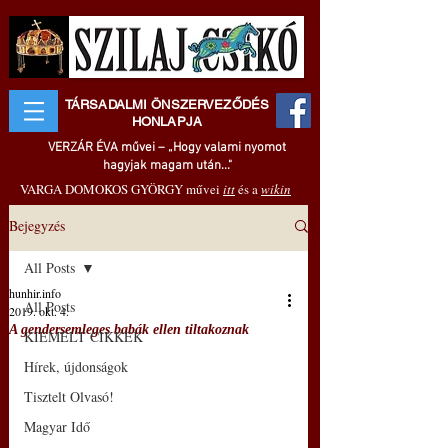
TÁRSADALMI ÖNSZERVEZŐDÉS
HONLAPJA
VERZÁR ÉVA művei – „Hogy valami nyomot
hagyjak magam után..."
VARGA DOMOKOS GYÖRGY művei
itt
és a
wikin
Bejegyzés
All Posts
hunhir.info
All Posts
2019. okt. 4.
A gendersemleges babák ellen tiltakoznak
KIEMELT CIKKEK
Hírek, újdonságok
Tisztelt Olvasó!
Magyar Idő