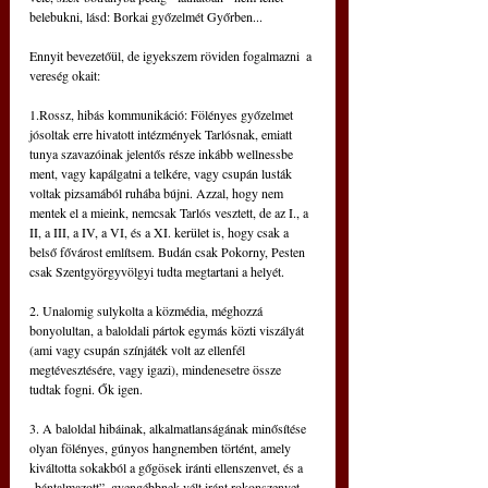
belebukni, lásd: Borkai győzelmét Győrben...
Ennyit bevezetőül, de igyekszem röviden fogalmazni  a 
vereség okait:
1.Rossz, hibás kommunikáció: Fölényes győzelmet 
jósoltak erre hivatott intézmények Tarlósnak, emiatt 
tunya szavazóinak jelentős része inkább wellnessbe 
ment, vagy kapálgatni a telkére, vagy csupán lusták 
voltak pizsamából ruhába bújni. Azzal, hogy nem 
mentek el a mieink, nemcsak Tarlós vesztett, de az I., a 
II, a III, a IV, a VI, és a XI. kerület is, hogy csak a 
belső fővárost említsem. Budán csak Pokorny, Pesten 
csak Szentgyörgyvölgyi tudta megtartani a helyét. 
2. Unalomig sulykolta a közmédia, méghozzá 
bonyolultan, a baloldali pártok egymás közti viszályát 
(ami vagy csupán színjáték volt az ellenfél 
megtévesztésére, vagy igazi), mindenesetre össze 
tudtak fogni. Ők igen. 
3. A baloldal hibáinak, alkalmatlanságának minősítése 
olyan fölényes, gúnyos hangnemben történt, amely 
kiváltotta sokakból a gőgösek iránti ellenszenvet, és a 
„bántalmazott”, gyengébbnek vélt iránt rokonszenvet.