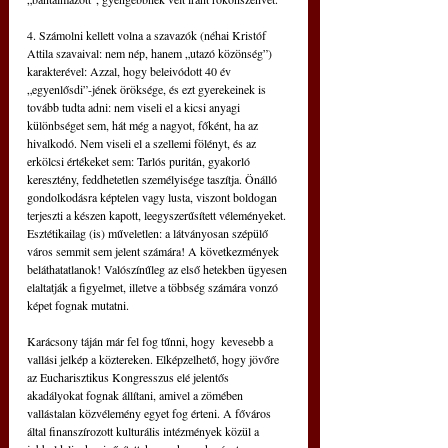
4. Számolni kellett volna a szavazók (néhai Kristóf 
Attila szavaival: nem nép, hanem „utazó közönség”) 
karakterével: Azzal, hogy beleivódott 40 év 
„egyenlősdi”-jének öröksége, és ezt gyerekeinek is 
tovább tudta adni: nem viseli el a kicsi anyagi 
különbséget sem, hát még a nagyot, főként, ha az 
hivalkodó. Nem viseli el a szellemi fölényt, és az 
erkölcsi értékeket sem: Tarlós puritán, gyakorló 
keresztény, feddhetetlen személyisége taszítja. Önálló 
gondolkodásra képtelen vagy lusta, viszont boldogan 
terjeszti a készen kapott, leegyszerűsített véleményeket. 
Esztétikailag (is) műveletlen: a látványosan szépülő 
város semmit sem jelent számára! A következmények 
beláthatatlanok! Valószínűleg az első hetekben ügyesen 
elaltatják a figyelmet, illetve a többség számára vonzó 
képet fognak mutatni.
Karácsony táján már fel fog tűnni, hogy  kevesebb a 
vallási jelkép a köztereken. Elképzelhető, hogy jövőre 
az Eucharisztikus Kongresszus elé jelentős 
akadályokat fognak állítani, amivel a zömében 
vallástalan közvélemény egyet fog érteni. A főváros 
által finanszírozott kulturális intézmények közül a 