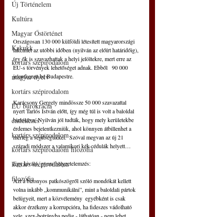
Új Történelem
Kultúra
Magyar Őstörténet
Országosan 130 000 külföldi létesített magyarországi 
Kakukk
lakcímet az utóbbi időben (nyilván az előírt határidőig), 
így ők is szavazhattak a helyi jelöltekre, mert erre az 
kortárs szépirodalom
EU-s törvények lehetőséget adnak. Ebből   90 000  
jelentkezett be Budapestre.
magyar nyelv
kortárs szépirodalom
Karácsony Gergely mindössze 50 000 szavazattal 
EU bürokrácia
nyert Tarlós István előtt, így még túl is volt a baloldal 
biztosítva. Nyilván jól tudták, hogy mely kerületekbe 
emlékezés
érdemes bejelentkezniük, ahol könnyen átbillenhet a 
kortárs szépirodalom
mérleg a segítségükkel.  Szóval megvan az új 21 
századi módszer a valamikori kék-cédulák helyett…  
kortárs szépirodalom filozófia
Egy kiváló, gyors helyzetelemzés:
kortárs szépirodalom
filozófia
Azt a bizonyos patkószögről szóló mondókát kellett 
volna inkább „kommunikálni”, mint a baloldali pártok 
belügyeit, mert a közvélemény  egyébként is csak 
akkor érzékeny a korrupcióra, ha fideszes vádolható 
vele, szex-botrányba pedig - láthatóan - nem lehet 