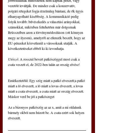
jobboldalinak minősítettek nem kapnak pénzt, vagy 
vezetőit leváltják. De mindez csak a konzervatív, 
polgári rétegeket fogja érzelmileg bántani, de ők úgyis 
elhanyagolható kisebbség. A kommunikáció pedig 
folyik tovább: bűvészkedés a választási arányokkal, 
számokkal, miközben feltehetően már dolgoznak 
Brüsszelben azon a törvénymódosításon (ott könnyen 
megy az ilyesmi), amelyről az ellenzék beszélt, hogy az 
EU-pénzeket közvetlenül a városoknak utalják. A 
következtetéseket ebből ki-ki levonhatja.
Utószó
: A rosszul bevert patkószöggel most csak a 
csata veszett el, de 2022-ben talán az ország elvész!
Emlékeztetőül: Egy szög miatt a patkó elveszett;a patkó 
miatt a ló elveszett, a ló miatt a lovas elveszett, a lovas 
miatt a csata elveszett, a csata miatt az ország elveszett. 
Máskor verd be jól a patkószeget
Az a bizonyos patkószög az az x, amit a mi oldalunk 
bármely okból nem húzott be. A csata ezért sok helyen 
elveszett.