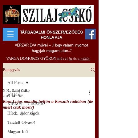
TÁRSADALMI ÖNSZERVEZŐDÉS
HONLAPJA
VERZÁR ÉVA művei – „Hogy valami nyomot
hagyjak magam után..."
VARGA DOMOKOS GYÖRGY művei
itt
és a
wikin
Bejegyzés
All Posts
N.N., Szilaj Csikó
All Posts
2019. okt. 16.
Kósa Lajos mondta hétfőn a Kossuth rádióban (de
KIEMELT CIKKEK
miért csak most?)
Hírek, újdonságok
Tisztelt Olvasó!
Magyar Idő