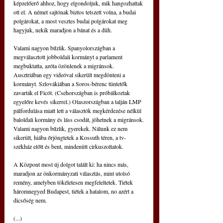
képzelőerő ahhoz, hogy elgondoljuk, mik hangozhattak 
ott el. A német sajtónak biztos tetszett volna, a budai 
polgárokat, a most vesztes budai polgárokat meg 
hagyjuk, nekik maradjon a bánat és a düh.
Valami nagyon bűzlik. Spanyolországban a 
megválasztott jobboldali kormányt a parlament 
megbuktatta, azóta özönlenek a migránsok. 
Ausztriában egy videóval sikerült megdönteni a 
kormányt. Szlovákiában a Soros-bérenc tüntetők 
zavarták el Ficót. (Csehországban is próbálkoztak 
egyelőre kevés sikerrel.) Olaszországban a talján LMP 
pálfordulása miatt lett a választók megkérdezése nélkül 
baloldali kormány és láss csodát, jöhetnek a migránsok.
Valami nagyon bűzlik, gyerekek. Nálunk ez nem 
sikerült, hiába őrjöngtetek a Kossuth téren, a tv-
székház előtt és bent, mindenütt cirkuszoltatok.
A Központ most új dolgot talált ki: ha nincs más, 
maradjon az önkormányzati választás, mint utolsó 
remény, amelyben tökéletesen megfeleltetek. Tiétek 
háromnegyed Budapest, tiétek a hatalom, no azért a 
dicsőség nem.
(...)