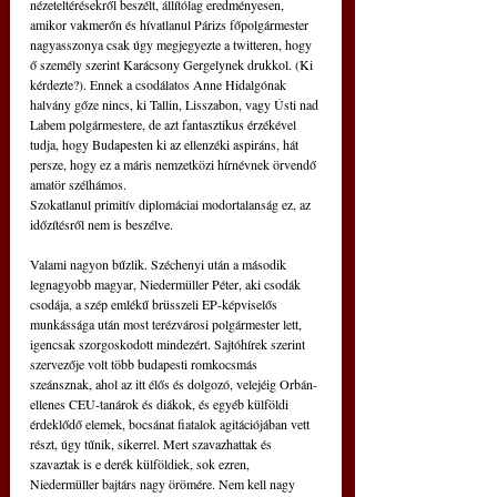
nézeteltérésekről beszélt, állítólag eredményesen, 
amikor vakmerőn és hívatlanul Párizs főpolgármester 
nagyasszonya csak úgy megjegyezte a twitteren, hogy 
ő személy szerint Karácsony Gergelynek drukkol. (Ki 
kérdezte?). Ennek a csodálatos Anne Hidalgónak 
halvány gőze nincs, ki Tallin, Lisszabon, vagy Ústi nad 
Labem polgármestere, de azt fantasztikus érzékével 
tudja, hogy Budapesten ki az ellenzéki aspiráns, hát 
persze, hogy ez a máris nemzetközi hírnévnek örvendő 
amatör szélhámos.
Szokatlanul primitív diplomáciai modortalanság ez, az 
időzítésről nem is beszélve.
Valami nagyon bűzlik. Széchenyi után a második 
legnagyobb magyar, Niedermüller Péter, aki csodák 
csodája, a szép emlékű brüsszeli EP-képviselős 
munkássága után most terézvárosi polgármester lett, 
igencsak szorgoskodott mindezért. Sajtóhírek szerint 
szervezője volt több budapesti romkocsmás 
szeánsznak, ahol az itt élős és dolgozó, velejéig Orbán-
ellenes CEU-tanárok és diákok, és egyéb külföldi 
érdeklődő elemek, bocsánat fiatalok agitációjában vett 
részt, úgy tűnik, sikerrel. Mert szavazhattak és 
szavaztak is e derék külföldiek, sok ezren, 
Niedermüller bajtárs nagy örömére. Nem kell nagy 