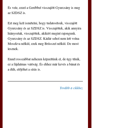
És vele, ezzel a Gerébbel visszajött Gyurcsány is meg 
az SZDSZ is.
Ezt meg kell ismételni, hogy tudatosítsuk, visszajött 
Gyurcsány és az SZDSZ is. Visszajöttek, akik annyira 
hiányoztak, visszajöttek, akikért megint rajongunk. 
Gyurcsány és az SZDSZ. Kádár sehol nem lett volna 
Moszkva nélkül, ezek meg Brüsszel nélkül. De most 
lesznek.
Ennél rosszabbat nehezen képzeltünk el, de úgy tűnik, 
ez a fájdalmas valóság. És ehhez már kevés a bánat és 
a düh, előjöhet a sírás is.
Tovább a cikkhez