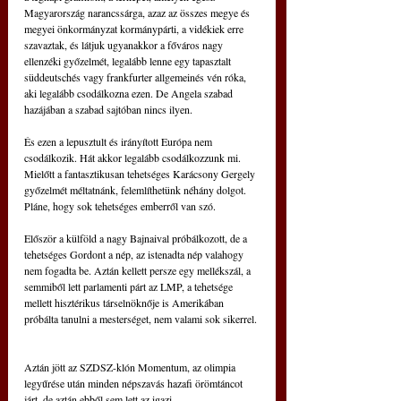
Magyarország narancssárga, azaz az összes megye és 
megyei önkormányzat kormánypárti, a vidékiek erre 
szavaztak, és látjuk ugyanakkor a főváros nagy 
ellenzéki győzelmét, legalább lenne egy tapasztalt 
süddeutschés vagy frankfurter allgemeinés vén róka, 
aki legalább csodálkozna ezen. De Angela szabad 
hazájában a szabad sajtóban nincs ilyen.
És ezen a lepusztult és irányított Európa nem 
csodálkozik. Hát akkor legalább csodálkozzunk mi.
Mielőtt a fantasztikusan tehetséges Karácsony Gergely 
győzelmét méltatnánk, felemlíthetünk néhány dolgot.  
Pláne, hogy sok tehetséges emberről van szó.
Először a külföld a nagy Bajnaival próbálkozott, de a 
tehetséges Gordont a nép, az istenadta nép valahogy 
nem fogadta be. Aztán kellett persze egy mellékszál, a 
semmiből lett parlamenti párt az LMP, a tehetsége 
mellett hisztérikus társelnöknője is Amerikában 
próbálta tanulni a mesterséget, nem valami sok sikerrel. 
Aztán jött az SZDSZ-klón Momentum, az olimpia 
legyűrése után minden népszavás hazafi örömtáncot 
járt, de aztán ebből sem lett az igazi.