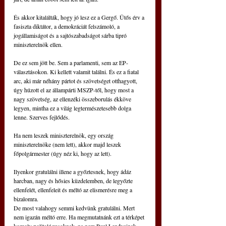
És akkor kitalálták, hogy jó lesz ez a Gergő. Ütős érv a 
fasiszta diktátor, a demokráciát felszámoló, a 
jogállamiságot és a sajtószabadságot sárba tipró 
miniszterelnök ellen.
De ez sem jött be. Sem a parlamenti, sem az EP-
választásokon. Ki kellett valamit találni. És ez a fiatal 
arc, aki már néhány pártot és szövetséget otthagyott, 
úgy húzott el az állampárti MSZP-től, hogy most a 
nagy szövetség, az ellenzéki összeborulás ékköve 
legyen, mintha ez a világ legtermészetesebb dolga 
lenne. Szerves fejlődés.
Ha nem leszek miniszterelnök, egy ország 
miniszterelnöke (nem lett), akkor majd leszek 
főpolgármester (úgy néz ki, hogy az lett).
Ilyenkor gratulálni illene a győztesnek, hogy ádáz 
harcban, nagy és hősies küzdelemben, de legyőzte 
ellenfelét, ellenfeleit és méltó az elismerésre meg a 
bizalomra.
De most valahogy semmi kedvünk gratulálni. Mert 
nem igazán méltó erre. Ha megmutatnánk ezt a térképet 
komoly politológusoknak, na nem Paul Lendvainak 