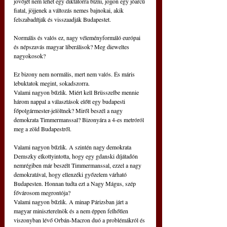
jövőjét nem lehet egy diktátorra bízni, jöjjön egy jóarcú 
fiatal, jöjjenek a változás nemes bajnokai, akik 
felszabadítják és visszaadják Budapestet.
Normális és valós ez, nagy véleményformáló európai 
és népszavás magyar liberálisok? Meg dieweltes 
nagyokosok?
Ez bizony nem normális, mert nem valós. És máris 
lebuktatok megint, sokadszorra.
Valami nagyon bűzlik. Miért kell Brüsszelbe mennie 
három nappal a választások előtt egy budapesti 
főpolgármester-jelöltnek? Miről beszél a nagy 
demokrata Timmermanssal? Bizonyára a 4-es metróról 
meg a zöld Budapestről.
Valami nagyon bűzlik. A szintén nagy demokrata 
Demszky elkottyintotta, hogy egy gdanski díjátadón 
nemrégiben már beszélt Timmermanssal, ezzel a nagy 
demokratával, hogy ellenzéki győzelem várható 
Budapesten. Honnan tudta ezt a Nagy Mágus, szép 
fővárosom megrontója?
Valami nagyon bűzlik. A minap Párizsban járt a 
magyar miniszterelnök és a nem éppen felhőtlen 
viszonyban lévő Orbán-Macron duó a problémákról és 