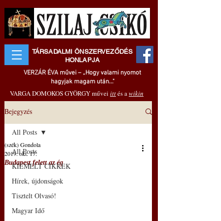
TÁRSADALMI ÖNSZERVEZŐDÉS
HONLAPJA
VERZÁR ÉVA művei – „Hogy valami nyomot
hagyjak magam után..."
VARGA DOMOKOS GYÖRGY művei
itt
és a
wikin
Bejegyzés
All Posts
(szék) Gondola
All Posts
2019. okt. 17.
Budapest felett az ég
KIEMELT CIKKEK
Hírek, újdonságok
Tisztelt Olvasó!
Magyar Idő