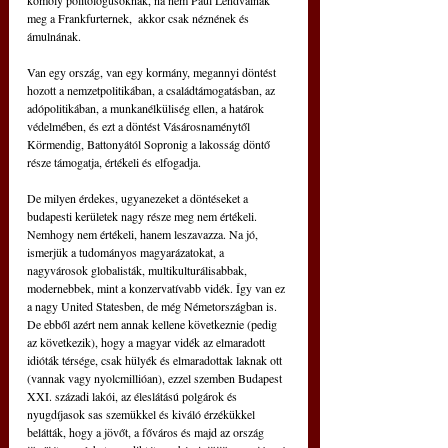
meg a Frankfurternek,  akkor csak néznének és 
ámulnának.
Van egy ország, van egy kormány, megannyi döntést 
hozott a nemzetpolitikában, a családtámogatásban, az 
adópolitikában, a munkanélküliség ellen, a határok 
védelmében, és ezt a döntést Vásárosnaménytől 
Körmendig, Battonyától Sopronig a lakosság döntő 
része támogatja, értékeli és elfogadja.
De milyen érdekes, ugyanezeket a döntéseket a 
budapesti kerületek nagy része meg nem értékeli. 
Nemhogy nem értékeli, hanem leszavazza. Na jó, 
ismerjük a tudományos magyarázatokat, a 
nagyvárosok globalisták, multikulturálisabbak, 
modernebbek, mint a konzervatívabb vidék. Így van ez 
a nagy United Statesben, de még Németországban is. 
De ebből azért nem annak kellene következnie (pedig 
az következik), hogy a magyar vidék az elmaradott 
idióták térsége, csak hülyék és elmaradottak laknak ott 
(vannak vagy nyolcmillióan), ezzel szemben Budapest 
XXI. századi lakói, az éleslátású polgárok és 
nyugdíjasok sas szemükkel és kiváló érzékükkel 
belátták, hogy a jövőt, a főváros és majd az ország 