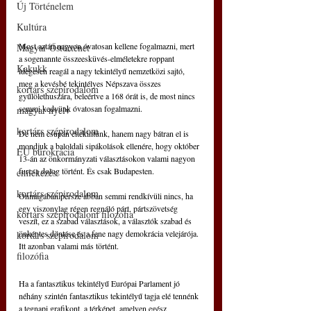
Új Történelem
Kultúra
Most aztán nagyon óvatosan kellene fogalmazni, mert 
Magyar Őstörténet
a sogenannte összeesküvés-elméletekre roppant 
Kakukk
idegesen reagál a nagy tekintélyű nemzetközi sajtó, 
meg a kevésbé tekintélyes Népszava összes 
kortárs szépirodalom
gyűlölethuszára, beleértve a 168 órát is, de most nincs 
semmi kedvünk óvatosan fogalmazni.
magyar nyelv
kortárs szépirodalom
De nem csupán eltekintünk, hanem nagy bátran el is 
mondjuk a baloldali sipákolások ellenére, hogy október 
EU bürokrácia
13-án az önkormányzati választásokon valami nagyon 
furcsa dolog történt. És csak Budapesten.
emlékezés
kortárs szépirodalom
Önmagában persze abban semmi rendkívüli nincs, ha 
egy viszonylag régen regnáló párt, pártszövetség 
kortárs szépirodalom filozófia
veszít, ez a szabad választások, a választók szabad és 
önkéntes döntése és a fene nagy demokrácia velejárója. 
kortárs szépirodalom
Itt azonban valami más történt.
filozófia
Ha a fantasztikus tekintélyű Európai Parlament jó 
néhány szintén fantasztikus tekintélyű tagja elé tennénk 
a tegnapi grafikont, a térképet, amelyen egész 