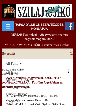
TÁRSADALMI ÖNSZERVEZŐDÉS
HONLAPJA
VERZÁR ÉVA művei – „Hogy valami nyomot
hagyjak magam után..."
VARGA DOMOKOS GYÖRGY művei
itt
és a
wikin
Bejegyzés
All Posts
NJSZ, Szilaj Csikó
All Posts
2019. okt. 18.
15 éves a Nemzeti Jogvédelem. MEGHÍVÓ
KIEMELT CIKKEK
KONFERENCIÁRA: Patrióta jogvédelem vs.
Hírek, újdonságok
liberális jogvédelem
Tisztelt Olvasó!
2019. november 9. (szombat), 10:30 – 15 óra, 
Budapest, V. ker., Arany János u. 10.
Magyar Idő
Felkért előadók: 1. panel: Csóti György, Galla János, 