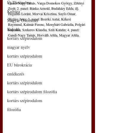
Új Történelem
Gaudi-Nagy Tamás, Varga Domokos György, Zétényi 
Zsolt; 2. panel: Bánka Arnold, Budaházy Edda, ifj. 
Kultúra
Hegedűs Loránt, Morvai Krisztina, Sayfo Omar, 
Téglásy Imre; 3. panel: Bozóki Antal, Kékesi 
Magyar Őstörténet
Raymund, Kalmár Ferenc, Menyhárt Gabriella, Polgári 
Kakukk
Hajnalka, Szekeres Klaudia, Szili Katalin; 4. panel: 
Gaudi-Nagy Tamás, Horváth Attila, Magyar Attila.  
kortárs szépirodalom
magyar nyelv
kortárs szépirodalom
EU bürokrácia
emlékezés
kortárs szépirodalom
kortárs szépirodalom filozófia
kortárs szépirodalom
filozófia