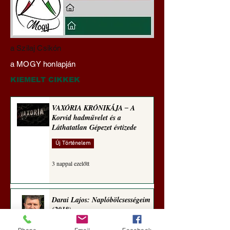
A háború kisiklott, a
Miért tabu Fauci
a Szilaj Csikón
diplomáciának nem
büntetőjogi felelős
a MOGY honlapján
maradt tere (Alastair
vonása
Crooke jegyzete)
KIEMELT CIKKEK
VAXÓRIA KRÓNIKÁJA ‒ A
Korvid hadművelet és a
Láthatatlan Gépezet évtizede
Új Történelem
3 nappal ezelőtt
Darai Lajos: Naplóbölcsességeim
(2018)
Kultúra