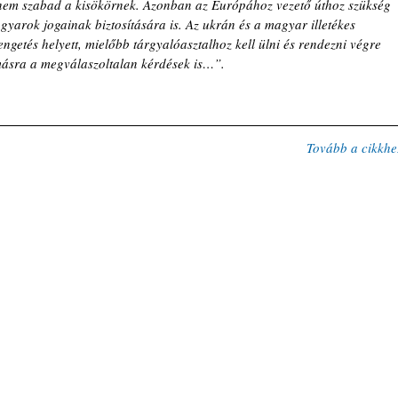
nem szabad a kisökörnek. Azonban az Európához vezető úthoz szükség 
gyarok jogainak biztosítására is. Az ukrán és a magyar illetékes 
getés helyett, mielőbb tárgyalóasztalhoz kell ülni és rendezni végre 
másra a megválaszoltalan kérdések is…”.
Tovább a cikkhe