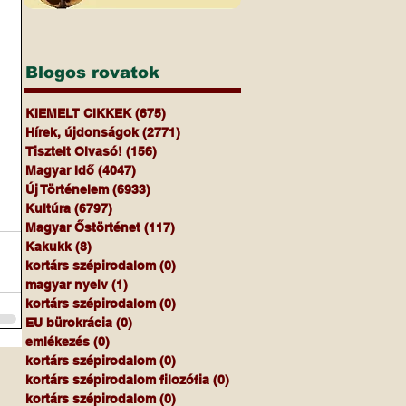
Blogos rovatok
KIEMELT CIKKEK
(675)
675 bejegyzés
Hírek, újdonságok
(2771)
2771 bejegyzés
Tisztelt Olvasó!
(156)
156 bejegyzés
Magyar Idő
(4047)
4047 bejegyzés
Új Történelem
(6933)
6933 bejegyzés
Kultúra
(6797)
6797 bejegyzés
Magyar Őstörténet
(117)
117 bejegyzés
Kakukk
(8)
8 bejegyzés
kortárs szépirodalom
(0)
0 bejegyzés
magyar nyelv
(1)
1 bejegyzés
kortárs szépirodalom
(0)
0 bejegyzés
EU bürokrácia
(0)
0 bejegyzés
emlékezés
(0)
0 bejegyzés
kortárs szépirodalom
(0)
0 bejegyzés
kortárs szépirodalom filozófia
(0)
0 bejegyzés
kortárs szépirodalom
(0)
0 bejegyzés