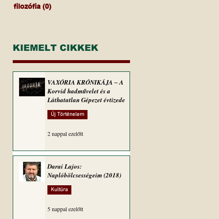
filozófia
(0)
0 bejegyzés
KIEMELT CIKKEK
VAXÓRIA KRÓNIKÁJA ‒ A
Korvid hadművelet és a
Láthatatlan Gépezet évtizede
Új Történelem
2 nappal ezelőtt
Darai Lajos:
Naplóbölcsességeim (2018)
Kultúra
5 nappal ezelőtt