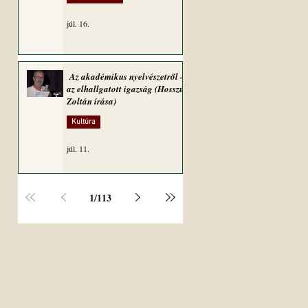
júl. 16.
Az akadémikus nyelvészetről –
az elhallgatott igazság (Hosszú
Zoltán írása)
Kultúra
júl. 11.
1
/
113