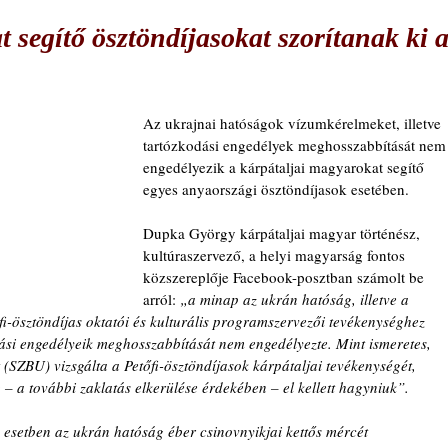
 segítő ösztöndíjasokat szorítanak ki 
Az ukrajnai hatóságok vízumkérelmeket, illetve 
tartózkodási engedélyek meghosszabbítását nem
engedélyezik a kárpátaljai magyarokat segítő 
egyes anyaországi ösztöndíjasok esetében.
Dupka György kárpátaljai magyar történész, 
kultúraszervező, a helyi magyarság fontos 
közszereplője Facebook-posztban számolt be 
arról:
 „a minap az ukrán hatóság, illetve a 
i-ösztöndíjas oktatói és kulturális programszervezői tevékenységhez 
si engedélyeik meghosszabbítását nem engedélyezte. Mint ismeretes, 
(SZBU) vizsgálta a Petőfi-ösztöndíjasok kárpátaljai tevékenységét, 
– a további zaklatás elkerülése érdekében – el kellett hagyniuk”.
 esetben az ukrán hatóság éber csinovnyikjai kettős mércét 