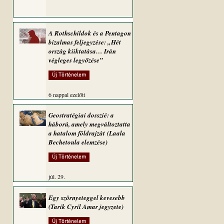
A Rothschildok és a Pentagon
bizalmas feljegyzése: „Hét
ország kiiktatása… Irán
végleges legyőzése”
Új Történelem
6 nappal ezelőtt
Geostratégiai dosszié: a
háború, amely megváltoztatta
a hatalom földrajzát (Laala
Bechetoula elemzése)
Új Történelem
júl. 29.
Egy szörnyeteggel kevesebb
(Tarik Cyril Amar jegyzete)
Új Történelem