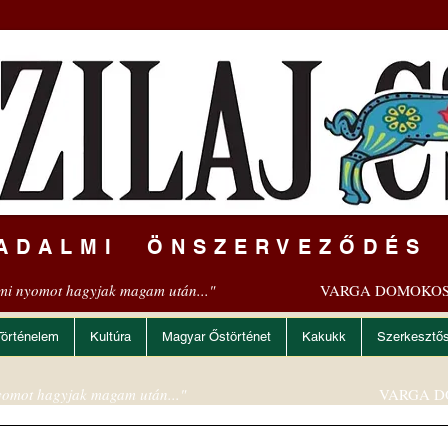
ADALMI ÖNSZERVEZŐDÉS
mi nyomot hagyjak magam után..."
VARGA DOMOKOS
Történelem
Kultúra
Magyar Őstörténet
Kakukk
Szerkesztő
omot hagyjak magam után..."
VARGA D