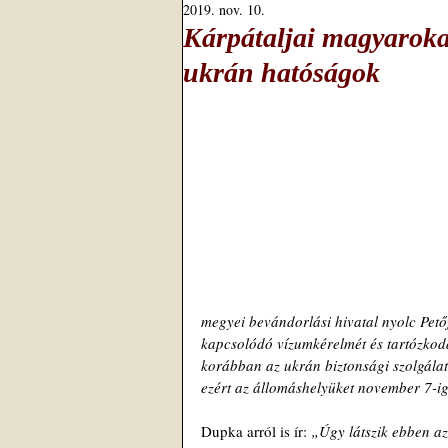
2019. nov. 10.
Kárpátaljai magyarokat
ukrán hatóságok
megyei bevándorlási hivatal nyolc Petőf
kapcsolódó vízumkérelmét és tartózkodá
korábban az ukrán biztonsági szolgálat 
ezért az állomáshelyüket november 7-ig 
Dupka arról is ír: 
„Úgy látszik ebben az