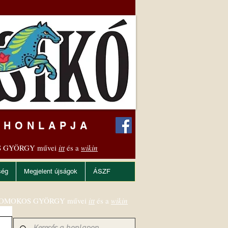
 HONLAPJA
 GYÖRGY művei
itt
és a
wikin
ség
Megjelent újságok
ÁSZF
OMOKOS GYÖRGY művei
itt
és a
wikin