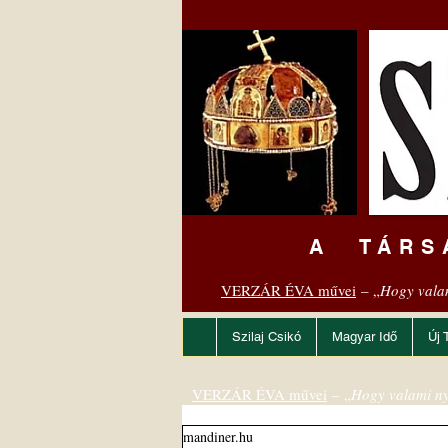
A TÁRS
VERZÁR ÉVA művei
– „
Hogy vala
Szilaj Csikó
Magyar Idő
Új 
VERZÁR ÉVA művei
– „
Hogy valami ny
mandiner.hu