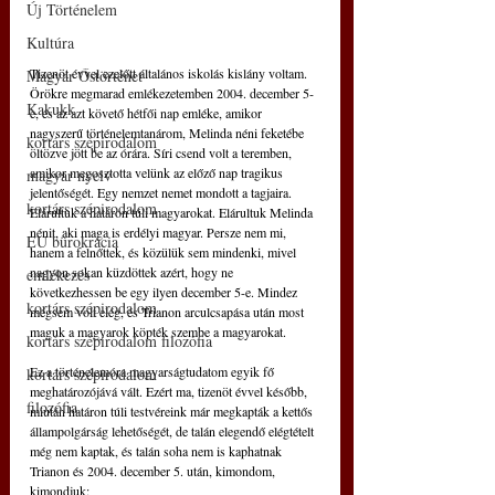
Új Történelem
Kultúra
Tizenöt évvel ezelőtt általános iskolás kislány voltam. 
Magyar Őstörténet
Örökre megmarad emlékezetemben 2004. december 5-
Kakukk
e, és az azt követő hétfői nap emléke, amikor 
nagyszerű történelemtanárom, Melinda néni feketébe 
kortárs szépirodalom
öltözve jött be az órára. Síri csend volt a teremben, 
amikor megosztotta velünk az előző nap tragikus 
magyar nyelv
jelentőségét. Egy nemzet nemet mondott a tagjaira. 
kortárs szépirodalom
Elárultuk a határon túli magyarokat. Elárultuk Melinda 
nénit, aki maga is erdélyi magyar. Persze nem mi, 
EU bürokrácia
hanem a felnőttek, és közülük sem mindenki, mivel 
nagyon sokan küzdöttek azért, hogy ne 
emlékezés
következhessen be egy ilyen december 5-e. Mindez 
kortárs szépirodalom
mégsem volt elég, és Trianon arculcsapása után most 
maguk a magyarok köpték szembe a magyarokat.
kortárs szépirodalom filozófia
Ez a történelemóra magyarságtudatom egyik fő 
kortárs szépirodalom
meghatározójává vált. Ezért ma, tizenöt évvel később, 
filozófia
miután határon túli testvéreink már megkapták a kettős 
állampolgárság lehetőségét, de talán elegendő elégtételt 
még nem kaptak, és talán soha nem is kaphatnak 
Trianon és 2004. december 5. után, kimondom, 
kimondjuk: