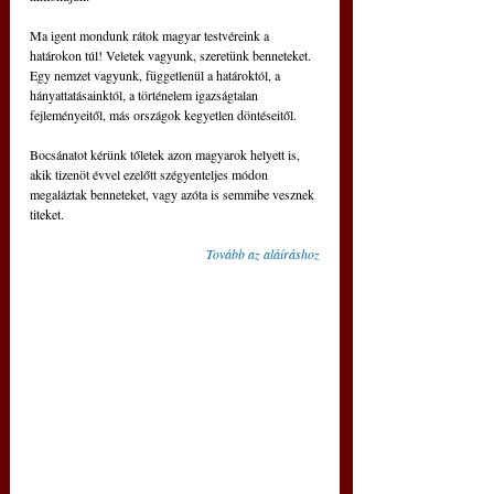
Ma igent mondunk rátok magyar testvéreink a 
határokon túl! Veletek vagyunk, szeretünk benneteket. 
Egy nemzet vagyunk, függetlenül a határoktól, a 
hányattatásainktól, a történelem igazságtalan 
fejleményeitől, más országok kegyetlen döntéseitől.
Bocsánatot kérünk tőletek azon magyarok helyett is, 
akik tizenöt évvel ezelőtt szégyenteljes módon 
megaláztak benneteket, vagy azóta is semmibe vesznek 
titeket.
Tovább az aláíráshoz