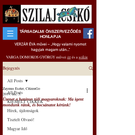
TÁRSADALMI ÖNSZERVEZŐDÉS
HONLAPJA
VERZÁR ÉVA művei – „Hogy valami nyomot
hagyjak magam után..."
VARGA DOMOKOS GYÖRGY művei
itt
és a
wikin
Bejegyzés
All Posts
Zaymus Eszter, CitizenGo
All Posts
2019. dec. 5.
Üzenet a határon túli magyaroknak: Ma igent
KIEMELT CIKKEK
mondunk rátok, és bocsánatot kérünk!
Hírek, újdonságok
Tisztelt Olvasó!
Magyar Idő