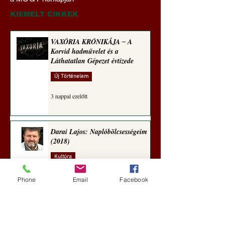
maradt tere (Alastair
vonása
Crooke jegyzete)
KIEMELT CIKKEK
VAXÓRIA KRÓNIKÁJA ‒ A
Korvid hadművelet és a
Láthatatlan Gépezet évtizede
Új Történelem
3 nappal ezelőtt
Darai Lajos: Naplóbölcsességeim
(2018)
Kultúra
6 nappal ezelőtt
Phone
Email
Facebook
A Rothschildok és a Pentagon