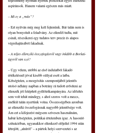
teljesítmény nyomán nyertek pozíciókat egyes ellenzéki 
aspiránsok. Hanem valami egészen más miatt.
– Mi ez a „más”?
– Ezt nyilván még meg kell fejtenünk. Bár talán nem is 
olyan bonyolult a feladvány. Az ellenfél tudta, mit 
csinál, részsikerei egy tudatos terv precíz és alapos 
végrehajtásából fakadnak.
– A teljes ellenzéki összefogásról vagy inkább a Borkai-
ügyről van szó?
– Úgy vélem, utóbbi az első indulatból fakadó 
értékelésnél jóval kisebb súllyal esett a latba. 
Kétségtelen, a mozgósítás szempontjából jelentős 
utolsó néhány napban a botrány rá tudott erősíteni az 
ellenzék jól felépített gyűlöletkampányára. Az időzítés 
sem volt tehát mindegy, s ahol szoros volt a meccs, 
enélkül talán nyertünk volna. Összességében azonban 
az ellenzéki összefogásnak nagyobb jelentősége volt. 
Ám ezt a kifejezést mégsem szívesen használnám, 
habár kétségtelen, politikai értelemben igaz. A hasonló 
szituációban, ugyanakkor ellenkező előjellel 1994 után 
létrejött, „alulról” – a pártok helyi szervezetei s az 