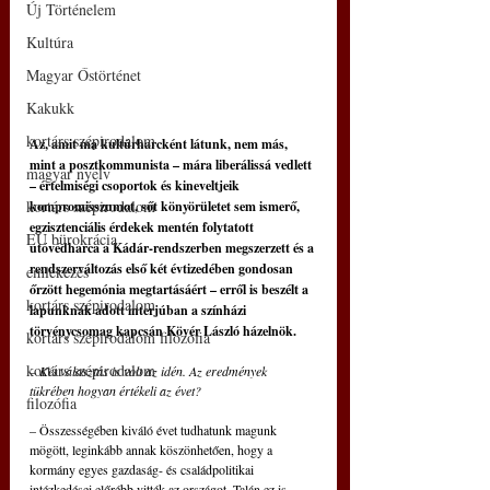
Új Történelem
Kultúra
Magyar Őstörténet
Kakukk
kortárs szépirodalom
Az, amit ma kultúrharcként látunk, nem más, 
mint a posztkommunista – mára liberálissá vedlett 
magyar nyelv
– értelmiségi csoportok és kineveltjeik 
kortárs szépirodalom
kompromisszumot, sőt könyörületet sem ismerő, 
egzisztenciális érdekek mentén folytatott 
EU bürokrácia
utóvédharca a Kádár-rendszerben megszerzett és a 
rendszerváltozás első két évtizedében gondosan 
emlékezés
őrzött hegemónia megtartásáért – erről is beszélt a 
kortárs szépirodalom
lapunknak adott interjúban a színházi 
törvénycsomag kapcsán Kövér László házelnök.
kortárs szépirodalom filozófia
kortárs szépirodalom
– Két választás is volt az idén. Az eredmények 
tükrében hogyan értékeli az évet?
filozófia
– Összességében kiváló évet tudhatunk magunk 
mögött, leginkább annak köszönhetően, hogy a 
kormány egyes gazdaság- és családpolitikai 
intézkedései előrébb vitték az országot. Talán ez is 