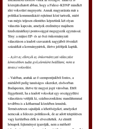
közrejátszhatott abban, hogy a Fidesz–KDNP mindkét 
idei voksolást megnyerte. Annak magyarázata már a 
politikai kommunikáció rejtelmei közé tartozik, miért 
van mégis teljesen ellentétes képzetünk két olyan 
választás kapcsán, amelyek eredménye majdnem 
tizedszázaléknyi pontossággal megegyezik egymással. 
Tény: a májusi EP- és az őszi önkormányzati 
választáson a leadott szavazatok nagyjából ötvenkét 
százalékát a kormánypártok, illetve jelöltjeik kapták.
– Azért az ellenzék az önkormányzati választást 
könnyebben tudta győzelemként beállítani, mint a 
tavaszi voksolást.
– Valóban, arattak az ő szempontjukból fontos, a 
miénkből pedig tanulságos sikereket, elsősorban 
Budapesten, illetve tíz megyei jogú városban. Ettől 
függetlenül, ha a leadott voksokat egy országgyűlési 
választásra vetítjük ki, százhuszonkilenc mandátummal 
továbbra is a kétharmad közelében lennénk. 
Természetesen sajnáljuk a lehetőségeket, amelyeket 
nemcsak a fideszes politikusok, de az adott településen 
vagy kerületben élők is elveszítettek. Az elmúlt 
hónapok fejleményei igazolják, nem a mérhető 