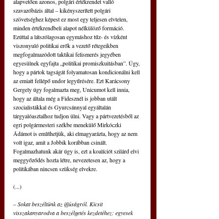
alapvetően azonos, polgári értékrendet valló 
szavazóbázis által – kikényszerített polgári 
szövetséghez képest ez most egy teljesen elvtelen, 
minden értékrendbeli alapot nélkülöző formáció. 
Ezúttal a látszólagosan egymáshoz tűz- és vízként 
viszonyuló politikai erők a vezető rétegeikben 
megfogalmazódott taktikai felismerés jegyében 
egyesülnek egyfajta „politikai promiszkuitásban”. Úgy, 
hogy a pártok tagságát folyamatosan kondicionálni kell 
az emiatt fellépő undor legyűrésére. Ezt Karácsony 
Gergely úgy fogalmazta meg, Unicumot kell innia, 
hogy az általa még a Fidesznél is jobban utált 
szocialistákkal és Gyurcsánnyal egyáltalán 
tárgyalóasztalhoz tudjon ülni. Vagy a pártvezetésből az 
egri polgármesteri székbe menekülő Mirkóczki 
Ádámot is említhetjük, aki elmagyarázta, hogy az nem 
volt igaz, amit a Jobbik korábban csinált. 
Fogalmazhatunk akár úgy is, ezt a koalíciót szilárd elvi 
meggyőződés hozta létre, nevezetesen az, hogy a 
politikában nincsen szükség elvekre.
(...)
– Sokat beszéltünk az ifjúságról. Kicsit 
visszakanyarodva a beszélgetés kezdetéhez: egyesek 