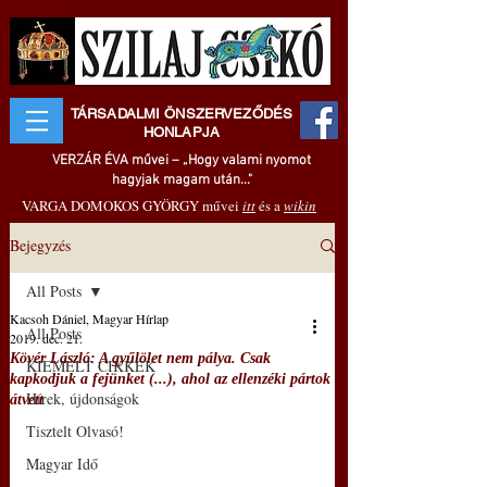
TÁRSADALMI ÖNSZERVEZŐDÉS
HONLAPJA
VERZÁR ÉVA művei – „Hogy valami nyomot
hagyjak magam után..."
VARGA DOMOKOS GYÖRGY művei
itt
és a
wikin
Bejegyzés
All Posts
Kacsoh Dániel, Magyar Hírlap
All Posts
2019. dec. 21.
Kövér László: A gyűlölet nem pálya. Csak
KIEMELT CIKKEK
kapkodjuk a fejünket (...), ahol az ellenzéki pártok
Hírek, újdonságok
átvett
Tisztelt Olvasó!
Magyar Idő