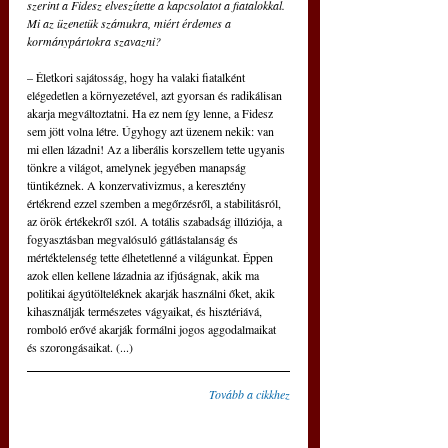
szerint a Fidesz elveszítette a kapcsolatot a fiatalokkal. 
Mi az üzenetük számukra, miért érdemes a 
kormánypártokra szavazni?
– Életkori sajátosság, hogy ha valaki fiatalként 
elégedetlen a környezetével, azt gyorsan és radikálisan 
akarja megváltoztatni. Ha ez nem így lenne, a Fidesz 
sem jött volna létre. Úgyhogy azt üzenem nekik: van 
mi ellen lázadni! Az a liberális korszellem tette ugyanis 
tönkre a világot, amelynek jegyében manapság 
tüntikéznek. A konzervativizmus, a keresztény 
értékrend ezzel szemben a megőrzésről, a stabilitásról, 
az örök értékekről szól. A totális szabadság illúziója, a 
fogyasztásban megvalósuló gátlástalanság és 
mértéktelenség tette élhetetlenné a világunkat. Éppen 
azok ellen kellene lázadnia az ifjúságnak, akik ma 
politikai ágyútölteléknek akarják használni őket, akik 
kihasználják természetes vágyaikat, és hisztériává, 
romboló erővé akarják formálni jogos aggodalmaikat 
és szorongásai­kat. (...)
Tovább a cikkhez