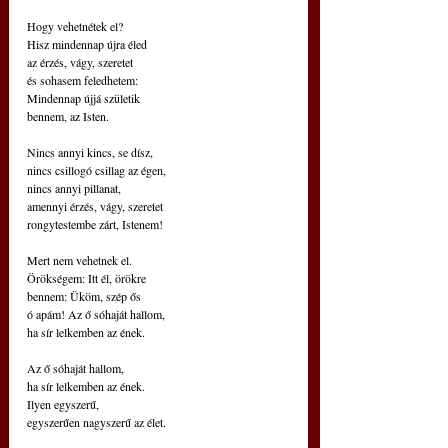
Hogy vehetnétek el?
Hisz mindennap újra éled
az érzés, vágy, szeretet
és sohasem feledhetem:
Mindennap újjá születik
bennem, az Isten.
Nincs annyi kincs, se dísz,
nincs csillogó csillag az égen,
nincs annyi pillanat,
amennyi érzés, vágy, szeretet
rongytestembe zárt, Istenem!
Mert nem vehetnek el.
Örökségem: Itt él, örökre
bennem: Üköm, szép ős
ó apám! Az ő sóhaját hallom,
ha sír lelkemben az ének.
Az ő sóhaját hallom,
ha sír lelkemben az ének.
Ilyen egyszerű,
egyszerűen nagyszerű az élet.