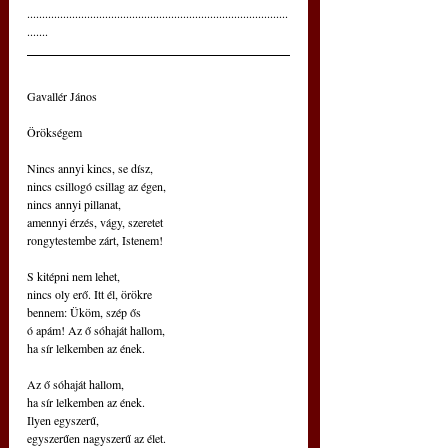
.......................................................................................
.......
Gavallér János
Örökségem
Nincs annyi kincs, se dísz,
nincs csillogó csillag az égen,
nincs annyi pillanat,
amennyi érzés, vágy, szeretet
rongytestembe zárt, Istenem!
S kitépni nem lehet,
nincs oly erő. Itt él, örökre
bennem: Üköm, szép ős
ó apám! Az ő sóhaját hallom,
ha sír lelkemben az ének.
Az ő sóhaját hallom,
ha sír lelkemben az ének.
Ilyen egyszerű,
egyszerűen nagyszerű az élet.