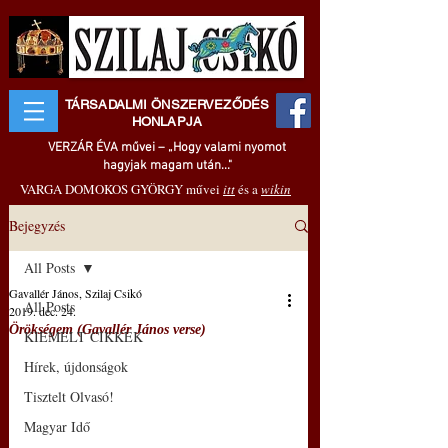
TÁRSADALMI ÖNSZERVEZŐDÉS
HONLAPJA
VERZÁR ÉVA művei – „Hogy valami nyomot
hagyjak magam után..."
VARGA DOMOKOS GYÖRGY művei
itt
és a
wikin
Bejegyzés
All Posts
Gavallér János, Szilaj Csikó
All Posts
2019. dec. 24.
Örökségem (Gavallér János verse)
KIEMELT CIKKEK
Hírek, újdonságok
Tisztelt Olvasó!
Magyar Idő