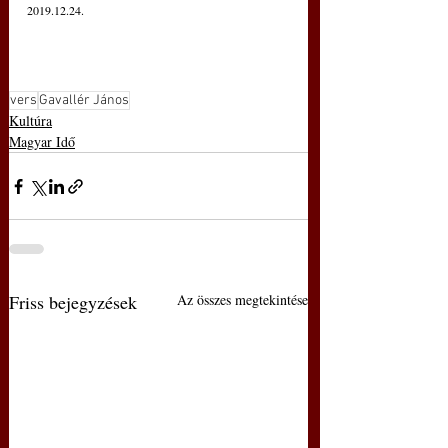
2019.12.24.
vers
Gavallér János
Kultúra
Magyar Idő
Friss bejegyzések
Az összes megtekintése