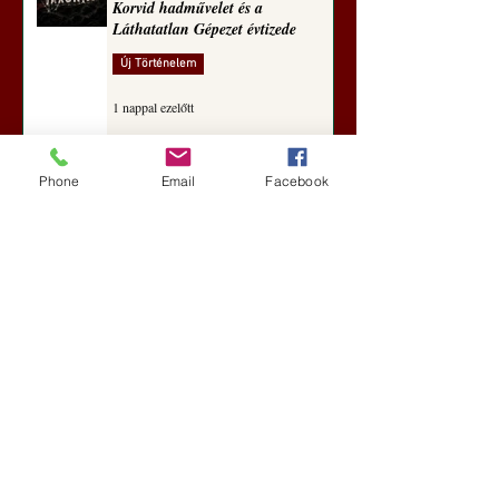
Korvid hadművelet és a
Láthatatlan Gépezet évtizede
Új Történelem
1 nappal ezelőtt
Phone
Email
Facebook
Darai Lajos: Naplóbölcsességeim
(2018)
Kultúra
5 nappal ezelőtt
A Rothschildok és a Pentagon
bizalmas feljegyzése: „Hét ország
kiiktatása… Irán végleges
legyőzése”
Új Történelem