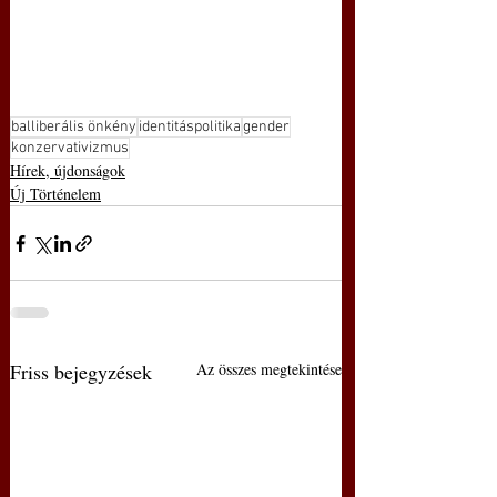
balliberális önkény
identitáspolitika
gender
konzervativizmus
Hírek, újdonságok
Új Történelem
Friss bejegyzések
Az összes megtekintése