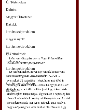
Új Történelem
Kultúra
Magyar Őstörténet
Kakukk
kortárs szépirodalom
magyar nyelv
kortárs szépirodalom
EU bürokrácia
(...)
– Lehet ma választást nyerni Nagy-Britanniában 
emlékezés
valódi konzervatív programmal?
kortárs szépirodalom
– Ez valóban nehéz, mivel alig vannak konzervatív 
kortárs szépirodalom filozófia
választók. Vegyük csak a családok kérdését: a 
gyermekek 52 százaléka – lehet, hogy már több is – 
kortárs szépirodalom
házasságon kívül születik. Szóval ha egy politikus azt 
állítja, hogy a családi stabilitás jó dolog, akkor máris 
filozófia
kisebbségben találja magát. Úgyszintén a népesség fele 
részesül valamiféle kormányzati támogatásban. A svéd 
szociáldemokraták már régen rájöttek: attól kezdve, 
hogy a népességnek több mint az 50 százaléka függ 