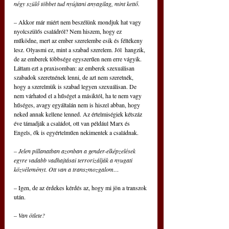
négy szülő többet tud nyújtani anyagilag, mint kettő.
– Akkor már miért nem beszélünk mondjuk hat vagy 
nyolcszülős családról? Nem hiszem, hogy ez 
működne, mert az ember szerelembe esik és féltékeny 
lesz. Olyasmi ez, mint a szabad szerelem. Jól  hangzik, 
de az emberek többsége egyszerűen nem erre vágyik. 
Láttam ezt a praxisomban: az emberek szexuálisan 
szabadok szeretnének lenni, de azt nem szeretnék, 
hogy a szerelmük is szabad legyen szexuálisan. De 
nem várhatod el a hűséget a másiktól, ha te nem vagy 
hűséges, avagy egyáltalán nem is hiszel abban, hogy 
neked annak kellene lenned. Az értelmiségiek kétszáz 
éve támadják a családot, ott van például Marx és 
Engels, ők is egyértelműen nekimentek a családnak. 
– Jelen pillanatban azonban a gender-elképzelések 
egyre vadabb vadhajtásai terrorizálják a nyugati 
közvéleményt. Ott van a transzmozgalom…
– Igen, de az érdekes kérdés az, hogy mi jön a transzok 
után.
– Van ötlete?