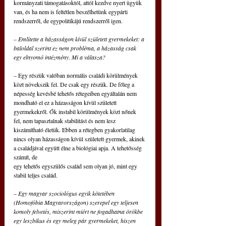
kormányzati támogatásoktól, attól kezdve nyert ügyük 
van, és ha nem is feltétlen beszélhetünk egypárti 
rendszerről, de egypolitikájú rendszerről igen.
– Említette a házasságon kívül született gyermekeket: a 
baloldal szerint ez nem probléma, a házasság csak 
egy elnyomó intézmény. Mi a válasza?
– Egy részük valóban normális családi körülmények 
közt növekszik fel. De csak egy részük. De főleg a 
népesség kevésbé tehetős rétegeiben egyáltalán nem 
mondható el ez a házasságon kívül született 
gyermekekről. Ők instabil körülmények közt nőnek 
fel, nem tapasztalnak stabilitást és nem lesz 
kiszámítható életük. Ebben a rétegben gyakorlatilag 
nincs olyan házasságon kívül született gyermek, akinek 
a családjával együtt élne a biológiai apja. A tehetősség 
számít, de
egy tehetős egyszülős család sem olyan jó, mint egy 
stabil teljes család.
– Egy magyar szociológus egyik kötetében 
(Homofóbia Magyarországon) szerepel egy teljesen 
komoly felvetés, miszerint miért ne fogadhatna örökbe 
egy leszbikus és egy meleg pár gyermekeket, hiszen 