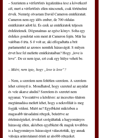
– Szerintem a vérfertőzés legalizálása lesz a következő 
cél, mert a vérfertőzés ellen nincsenek, csak történelmi 
érvek. Nemrég olvastam David Cameron emlékiratait. 
Cameron nem egy idős ember, de 700 oldalas 
emlékiratot adott ki. És ezek az emlékiratok teljesen 
érdektelenek. Dögunalmas az egész könyv. Soha egy 
érdekes gondolat sem ment át Cameron fején. Már ha 
valóban ő írta. S ő volt az, aki elfogadtatta a brit 
parlamenttel az azonos neműek házasságát. S milyen 
érvet hoz fel mellette emlékirataiban? Hogy „love is 
love”. De ez nem igaz, ezt csak egy hülye veheti be. 
– Miért, nem igaz, hogy „love is love”?
– Nem, a szerelem nem feltétlen szerelem. A szerelem 
lehet szörnyű is. Mondhatod, hogy szereted az anyádat 
és vele akarsz aludni? Szerelem és szeretet nem 
ugyanaz. Visszatérve a kérdésre: az incesztus-tilalom 
megtámadása mellett lehet, hogy a nekrofíliát is meg 
fogják védeni. Miért ne? Egyébként miközben a 
magasabb társadalmi rétegek, beleértve az 
értelmiségieket, érveket szolgáltattak a hagyományos 
házasság ellen, aközben egyébként ők maguk továbbra 
is a hagyományos házasságot választották, így annak 
válsága aránytalanul érinti az alsóbb rétegeket. 