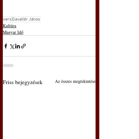
vers
Gavallér János
Kultúra
Magyar Idő
Friss bejegyzések
Az összes megtekintése