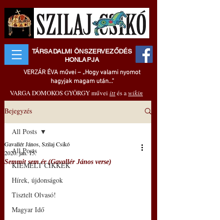
TÁRSADALMI ÖNSZERVEZŐDÉS
HONLAPJA
VERZÁR ÉVA művei – „Hogy valami nyomot
hagyjak magam után..."
VARGA DOMOKOS GYÖRGY művei
itt
és a
wikin
Bejegyzés
All Posts
Gavallér János, Szilaj Csikó
All Posts
2020. jan. 15.
Semmit sem ér (Gavallér János verse)
KIEMELT CIKKEK
Hírek, újdonságok
Tisztelt Olvasó!
Magyar Idő