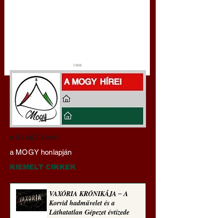
Darai Lajos:
Gyimóthy Gábor
a Szilaj Csikón
Naplóbölcsességeim
nyelvművelő gúnyv
a MOGY honlapján
(2022)
sorozata (1770)
KIEMELT CIKKEK
VAXÓRIA KRÓNIKÁJA ‒ A
Korvid hadművelet és a
Láthatatlan Gépezet évtizede