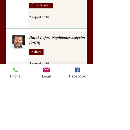
Új Történelem
2 nappal ezelőtt
Darai Lajos: Naplóbölcsességeim
(2018)
Kultúra
5 nappal ezelőtt
Phone
Email
Facebook
A Rothschildok és a Pentagon
bizalmas feljegyzése: „Hét ország
kiiktatása… Irán végleges
legyőzése”
Új Történelem
5 nappal ezelőtt