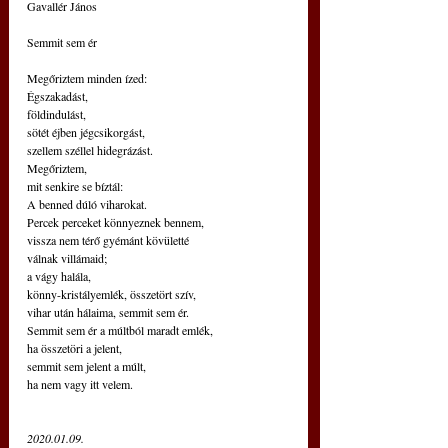
Gavallér János
Semmit sem ér
Megőriztem minden ízed:
Égszakadást,
földindulást,
sötét éjben jégcsikorgást,
szellem széllel hidegrázást.
Megőriztem,
mit senkire se bíztál:
A benned dúló viharokat.
Percek perceket könnyeznek bennem,
vissza nem térő gyémánt kövületté
válnak villámaid;
a vágy halála,
könny-kristályemlék, összetört szív,
vihar után hálaima, semmit sem ér.
Semmit sem ér a múltból maradt emlék,
ha összetöri a jelent,
semmit sem jelent a múlt,
ha nem vagy itt velem.
2020.01.09.