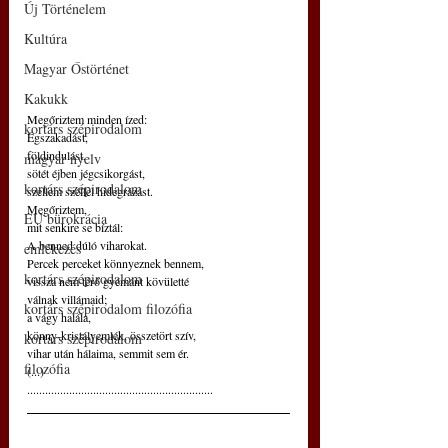
Új Történelem
Kultúra
Magyar Őstörténet
Kakukk
Megőriztem minden ízed:
kortárs szépirodalom
Égszakadást,
földindulást,
magyar nyelv
sötét éjben jégcsikorgást,
kortárs szépirodalom
szellem széllel hidegrázást.
Megőriztem,
EU bürokrácia
mit senkire se bíztál:
A benned dúló viharokat.
emlékezés
Percek perceket könnyeznek bennem,
kortárs szépirodalom
vissza nem térő gyémánt kövületté
válnak villámaid;
kortárs szépirodalom filozófia
a vágy halála,
könny-kristályemlék, összetört szív,
kortárs szépirodalom
vihar után hálaima, semmit sem ér.
filozófia
(...)
..............................................................