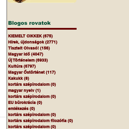
Blogos rovatok
KIEMELT CIKKEK
(675)
675 bejegyzés
Hírek, újdonságok
(2771)
2771 bejegyzés
Tisztelt Olvasó!
(156)
156 bejegyzés
Magyar Idő
(4047)
4047 bejegyzés
Új Történelem
(6933)
6933 bejegyzés
Kultúra
(6797)
6797 bejegyzés
Magyar Őstörténet
(117)
117 bejegyzés
Kakukk
(8)
8 bejegyzés
kortárs szépirodalom
(0)
0 bejegyzés
magyar nyelv
(1)
1 bejegyzés
kortárs szépirodalom
(0)
0 bejegyzés
EU bürokrácia
(0)
0 bejegyzés
emlékezés
(0)
0 bejegyzés
kortárs szépirodalom
(0)
0 bejegyzés
kortárs szépirodalom filozófia
(0)
0 bejegyzés
kortárs szépirodalom
(0)
0 bejegyzés