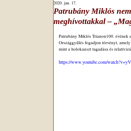
2020. jan. 17.
Patrubány Miklós nemze
meghívottakkal – „Mag
Patrubány Miklós Trianon100. évének el
Országgyűlés fogadjon törvényt, amely 
mint a holokauszt tagadása és relativiz
https://www.youtube.com/watch?v=y