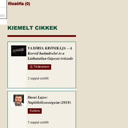
filozófia
(0)
0 bejegyzés
KIEMELT CIKKEK
VAXÓRIA KRÓNIKÁJA ‒ A
Korvid hadművelet és a
Láthatatlan Gépezet évtizede
Új Történelem
2 nappal ezelőtt
Darai Lajos:
Naplóbölcsességeim (2018)
Kultúra
5 nappal ezelőtt