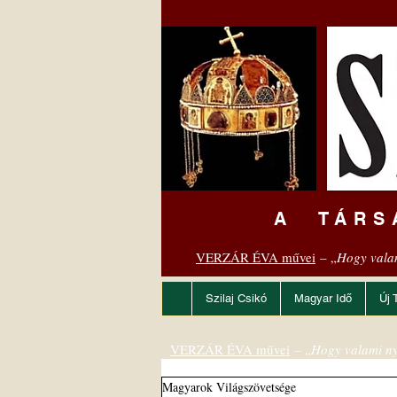
A TÁRS
VERZÁR ÉVA művei
– „
Hogy vala
Szilaj Csikó
Magyar Idő
Új 
VERZÁR ÉVA művei
– „
Hogy valami ny
Magyarok Világszövetsége