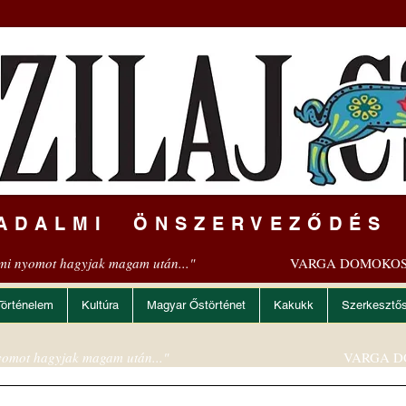
ADALMI ÖNSZERVEZŐDÉS
mi nyomot hagyjak magam után..."
VARGA DOMOKOS
Történelem
Kultúra
Magyar Őstörténet
Kakukk
Szerkesztő
omot hagyjak magam után..."
VARGA D