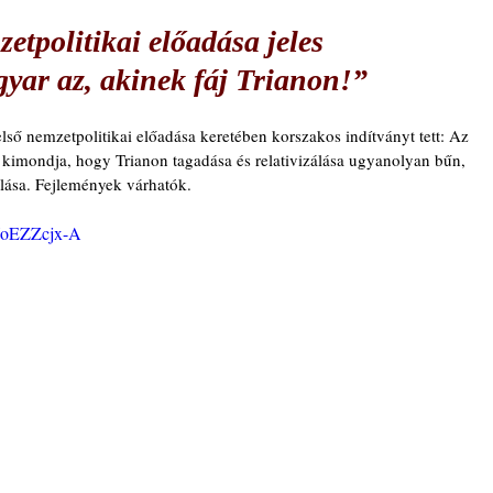
tpolitikai előadása jeles
yar az, akinek fáj Trianon!”
ső nemzetpolitikai előadása keretében korszakos indítványt tett: Az 
kimondja, hogy Trianon tagadása és relativizálása ugyanolyan bűn, 
álása. Fejlemények várhatók.
VoEZZcjx-A