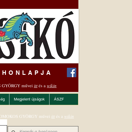
 HONLAPJA
 GYÖRGY művei
itt
és a
wikin
ség
Megjelent újságok
ÁSZF
OMOKOS GYÖRGY művei
itt
és a
wikin