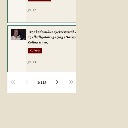
júl. 16.
Az akadémikus nyelvészetről –
az elhallgatott igazság (Hosszú
Zoltán írása)
Kultúra
júl. 11.
1
/
113