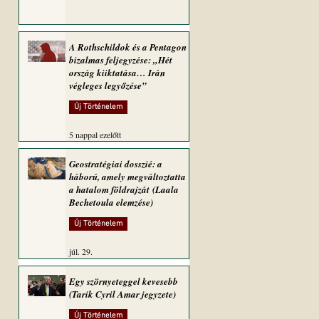
A Rothschildok és a Pentagon
bizalmas feljegyzése: „Hét
ország kiiktatása… Irán
végleges legyőzése”
Új Történelem
5 nappal ezelőtt
Geostratégiai dosszié: a
háború, amely megváltoztatta
a hatalom földrajzát (Laala
Bechetoula elemzése)
Új Történelem
júl. 29.
Egy szörnyeteggel kevesebb
(Tarik Cyril Amar jegyzete)
Új Történelem