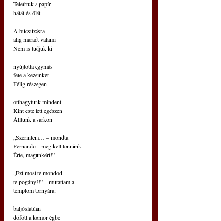
Teleírtuk a papír
hátát és ölét
A búcsúzásra
alig maradt valami
Nem is tudjuk ki
nyújtotta egymás
felé a kezeinket
Félig részegen
otthagytunk mindent
Kint este lett egészen
Álltunk a sarkon
„Szerintem… – mondta
Fernando – meg kell tennünk
Érte, magunkért!”
„Ezt most te mondod
te pogány?!” – mutattam a
templom tornyára:
baljóslatúan
döfött a komor égbe