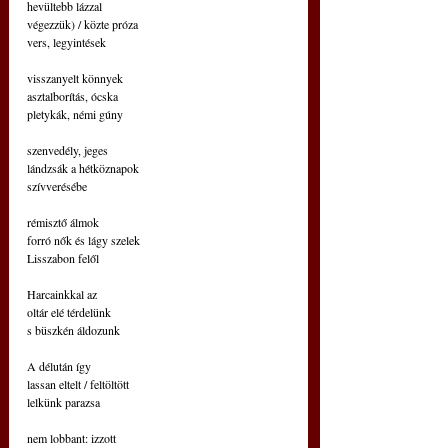
hevültebb lázzal
végezzük) / közte próza
vers, legyintések
visszanyelt könnyek
asztalborítás, ócska
pletykák, némi gúny
szenvedély, jeges
lándzsák a hétköznapok
szívverésébe
rémisztő álmok
forró nők és lágy szelek
Lisszabon felől
Harcainkkal az
oltár elé térdelünk
s büszkén áldozunk
A délután így
lassan eltelt / feltöltött
lelkünk parazsa
nem lobbant: izzott