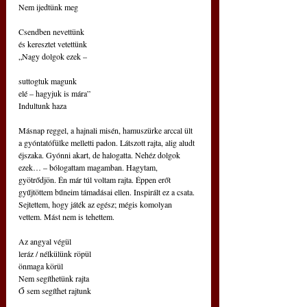
Nem ijedtünk meg
Csendben nevettünk
és keresztet vetettünk
„Nagy dolgok ezek –
suttogtuk magunk
elé – hagyjuk is mára”
Indultunk haza
Másnap reggel, a hajnali misén, hamuszürke arccal ült 
a gyóntatófülke melletti padon. Látszott rajta, alig aludt 
éjszaka. Gyónni akart, de halogatta. Nehéz dolgok 
ezek… – bólogattam magamban. Hagytam, 
gyötrődjön. Én már túl voltam rajta. Éppen erőt 
gyűjtöttem bűneim támadásai ellen. Inspirált ez a csata. 
Sejtettem, hogy játék az egész; mégis komolyan 
vettem. Mást nem is tehettem.
Az angyal végül
leráz / nélkülünk röpül
önmaga körül
Nem segíthetünk rajta
Ő sem segíthet rajtunk