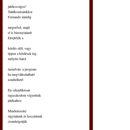
játékosságra?
Találkozásainkkor
Fernando mindig
megerősít, majd
el is bizonytalanít
Elrejtőzik a
kérdés elől, vagy
éppen a kérdések leg-
mélyére hatol 
mondván: a program
ha megváltoztatható
ismételhető
Én szkeptikusan
ragaszkodom végzetünk
játékaihoz
Mindenesetre
rágyújtunk és koccintunk
(ismételgetjük