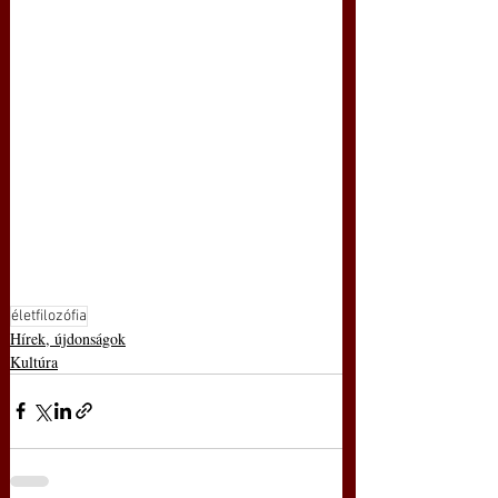
életfilozófia
Hírek, újdonságok
Kultúra