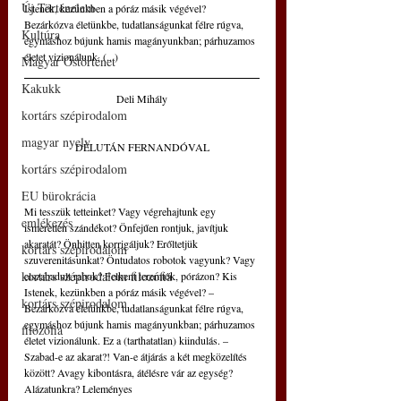
Új Történelem
Istenek, kezünkben a póráz másik végével? 
Bezárkózva életünkbe, tudatlanságunkat félre rúgva, 
Kultúra
egymáshoz bújunk hamis magányunkban; párhuzamos 
életet vizionálunk. (...)
Magyar Őstörténet
Kakukk
Deli Mihály
kortárs szépirodalom
magyar nyelv
DÉLUTÁN FERNANDÓVAL
kortárs szépirodalom
EU bürokrácia
Mi tesszük tetteinket? Vagy végrehajtunk egy 
emlékezés
ismeretlen szándékot? Önfejűen rontjuk, javítjuk 
akaratát? Önhitten korrigáljuk? Erőltetjük 
kortárs szépirodalom
szuverenitásunkat? Öntudatos robotok vagyunk? Vagy 
kortárs szépirodalom filozófia
elszabadult rabok? Felkent teremtők, pórázon? Kis 
Istenek, kezünkben a póráz másik végével? – 
kortárs szépirodalom
Bezárkózva életünkbe, tudatlanságunkat félre rúgva, 
egymáshoz bújunk hamis magányunkban; párhuzamos 
filozófia
életet vizionálunk. Ez a (tarthatatlan) kiindulás. – 
Szabad-e az akarat?! Van-e átjárás a két megközelítés 
között? Avagy kibontásra, átélésre vár az egység? 
Alázatunkra? Leleményes