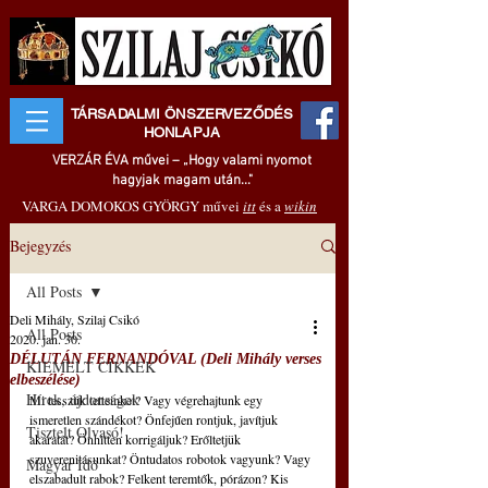
TÁRSADALMI ÖNSZERVEZŐDÉS
HONLAPJA
VERZÁR ÉVA művei – „Hogy valami nyomot
hagyjak magam után..."
VARGA DOMOKOS GYÖRGY művei
itt
és a
wikin
Bejegyzés
All Posts
Deli Mihály, Szilaj Csikó
All Posts
2020. jan. 30.
DÉLUTÁN FERNANDÓVAL (Deli Mihály verses
KIEMELT CIKKEK
elbeszélése)
Hírek, újdonságok
Mi tesszük tetteinket? Vagy végrehajtunk egy 
ismeretlen szándékot? Önfejűen rontjuk, javítjuk 
Tisztelt Olvasó!
akaratát? Önhitten korrigáljuk? Erőltetjük 
szuverenitásunkat? Öntudatos robotok vagyunk? Vagy 
Magyar Idő
elszabadult rabok? Felkent teremtők, pórázon? Kis 