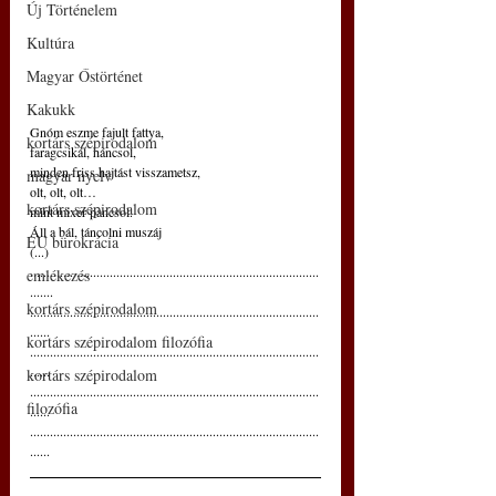
Új Történelem
Kultúra
Magyar Őstörténet
Kakukk
Gnóm eszme fajult fattya,
kortárs szépirodalom
faragcsikál, háncsol,
minden friss hajtást visszametsz,
magyar nyelv
olt, olt, olt…
kortárs szépirodalom
mint mixer pancsol.
Áll a bál, táncolni muszáj
EU bürokrácia
(...)
.......................................................................................
emlékezés
.......
kortárs szépirodalom
.......................................................................................
......
kortárs szépirodalom filozófia
.......................................................................................
......
kortárs szépirodalom
.......................................................................................
filozófia
......
.......................................................................................
......