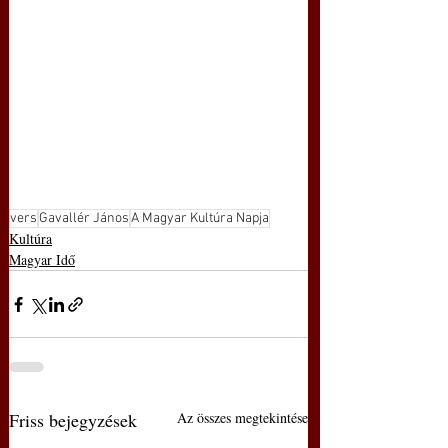
vers
Gavallér János
A Magyar Kultúra Napja
Kultúra
Magyar Idő
Friss bejegyzések
Az összes megtekintése