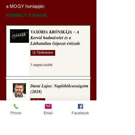
Naplóbölcsességeim
nyelvművelő gúnyv
a MOGY honlapján
(2024)
sorozata (1772)
KIEMELT CIKKEK
VAXÓRIA KRÓNIKÁJA ‒ A
Korvid hadművelet és a
Láthatatlan Gépezet évtizede
Új Történelem
3 nappal ezelőtt
Darai Lajos: Naplóbölcsességeim
(2018)
Kultúra
6 nappal ezelőtt
Phone
Email
Facebook