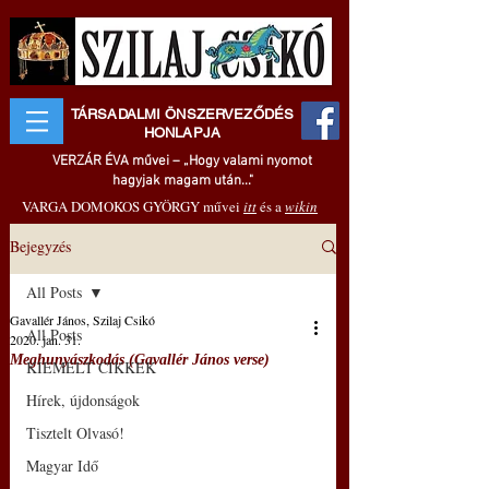
TÁRSADALMI ÖNSZERVEZŐDÉS
HONLAPJA
VERZÁR ÉVA művei – „Hogy valami nyomot
hagyjak magam után..."
VARGA DOMOKOS GYÖRGY művei
itt
és a
wikin
Bejegyzés
All Posts
Gavallér János, Szilaj Csikó
All Posts
2020. jan. 31.
Meghunyászkodás (Gavallér János verse)
KIEMELT CIKKEK
Hírek, újdonságok
Tisztelt Olvasó!
Magyar Idő