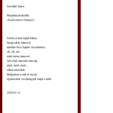
Gavallér János
Meghunyászkodás
(Neidermayer-böfögés)
Gnóm eszme fajult fattya,
faragcsikál, háncsol,
minden friss hajtást visszametsz,
olt, olt, olt…
mint mixer pancsol.
Áll a bál, táncolni muszáj,
mert, mert, mert…
süket muzsikál.
Hallgatom a mát és ricsaj-
rigmusokat visszhangzik majd a múlt.
2020.01.31. 