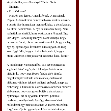
kinyilváníthatja a véleményét? Én is. Ön is.
– Ön nem.
– Én miért nem?
– Mert ön egy féreg. A nácik férgek. A rasszisták 
férgek. A demokrácia nem vonatkozik azokra, akiknek 
a puszta léte önmagában megkérdőjelezi a demokráciát. 
Az alma: demokrácia. A nyű az almában: féreg. Nem 
várhatjuk az almától, hogy osztozzon a féreggel. Egy 
tőle idegen, kártékony lénnyel. Nem várhatja, hogy 
osztozzak önnel, hiszen én azért harcolok, hogy a világ 
egy ép, egészséges, kívánatos alma legyen, ön meg 
azon ügyködik, hogyan tudna belepetézni, hogyan 
tudná undorító, sötét járataival keresztül-kasul fúrni!”
A mindennapi valóságunkból is, s az értelmezését 
segíteni kívánó regénybeli feldolgozásából is az 
világlik ki, hogy igen fogós feladat előtt állunk: 
magukat tájékozottnak, értelmesnek, esetenként 
világmegváltónak tekintő szellemi emberek a nép, az 
emberiség, a humánum, a demokrácia nevében mindent 
elkövetnek, hogy porig rombolják a demokrácia 
építményét, azt az egyetlen, korszerű politikai 
rendszert, amellyel még így-úgy sikeresen lehet 
működtetni egy mai társadalmat. A merce.hu szóban 
forgó szerzője is ugyanolyan következtetésekre jut, 