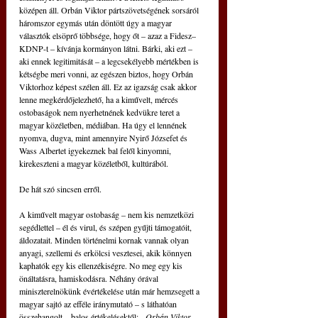
középen áll. Orbán Viktor pártszövetségének sorsáról 
háromszor egymás után döntött úgy a magyar 
választók elsöprő többsége, hogy őt – azaz a Fidesz–
KDNP-t – kívánja kormányon látni. Bárki, aki ezt – 
aki ennek legitimitását – a legcsekélyebb mértékben is 
kétségbe meri vonni, az egészen biztos, hogy Orbán 
Viktorhoz képest szélen áll. Ez az igazság csak akkor 
lenne megkérdőjelezhető, ha a kiművelt, mércés 
ostobaságok nem nyerhetnének kedvükre teret a 
magyar közéletben, médiában. Ha úgy el lennének 
nyomva, dugva, mint amennyire Nyirő Józsefet és 
Wass Albertet igyekeznek bal felől kinyomni, 
kirekeszteni a magyar közéletből, kultúrából.
De hát szó sincsen erről.
A kiművelt magyar ostobaság – nem kis nemzetközi 
segédlettel – él és virul, és szépen gyűjti támogatóit, 
áldozatait. Minden történelmi kornak vannak olyan 
anyagi, szellemi és erkölcsi vesztesei, akik könnyen 
kaphatók egy kis ellenzékiségre. No meg egy kis 
önáltatásra, hamiskodásra. Néhány órával 
miniszterelnökünk évértékelése után már hemzsegett a 
magyar sajtó az efféle iránymutató – s láthatóan 
összehangolt – balos értékelésektől: 
„Orbán Viktor 