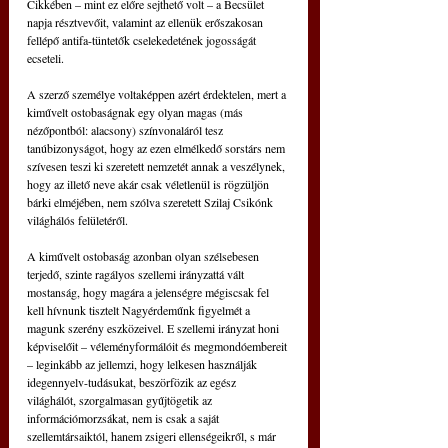
Cikkében – mint ez előre sejthető volt – a Becsület 
napja résztvevőit, valamint az ellenük erőszakosan 
fellépő antifa-tüntetők cselekedetének jogosságát 
ecseteli.
A szerző személye voltaképpen azért érdektelen, mert a 
kiművelt ostobaságnak egy olyan magas (más 
nézőpontból: alacsony) színvonaláról tesz 
tanúbizonyságot, hogy az ezen elmélkedő sorstárs nem 
szívesen teszi ki szeretett nemzetét annak a veszélynek, 
hogy az illető neve akár csak véletlenül is rögzüljön 
bárki elméjében, nem szólva szeretett Szilaj Csikónk 
világhálós felületéről.
A kiművelt ostobaság azonban olyan szélsebesen 
terjedő, szinte ragályos szellemi irányzattá vált 
mostanság, hogy magára a jelenségre mégiscsak fel 
kell hívnunk tisztelt Nagyérdeműnk figyelmét a 
magunk szerény eszközeivel. E szellemi irányzat honi 
képviselőit – véleményformálóit és megmondóembereit 
– leginkább az jellemzi, hogy lelkesen használják 
idegennyelv-tudásukat, beszörfözik az egész 
világhálót, szorgalmasan gyűjtögetik az 
információmorzsákat, nem is csak a saját 
szellemtársaiktól, hanem zsigeri ellenségeikről, s már 