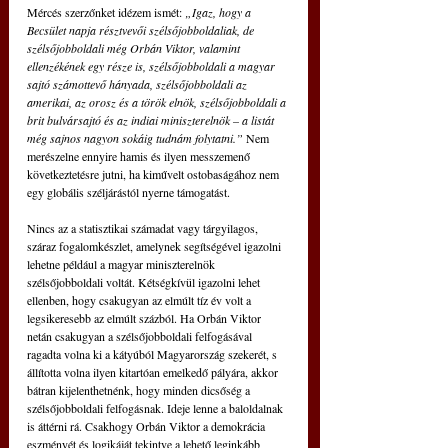
Mércés szerzőnket idézem ismét: 
„Igaz, hogy a 
Becsület napja résztvevői szélsőjobboldaliak, de 
szélsőjobboldali még Orbán Viktor, valamint 
ellenzékének egy része is, szélsőjobboldali a magyar 
sajtó számottevő hányada, szélsőjobboldali az 
amerikai, az orosz és a török elnök, szélsőjobboldali a 
brit bulvársajtó és az indiai miniszterelnök – a listát 
még sajnos nagyon sokáig tudnám folytatni.” 
Nem 
merészelne ennyire hamis és ilyen messzemenő 
következtetésre jutni, ha kiművelt ostobaságához nem 
egy globális széljárástól nyerne támogatást.
Nincs az a statisztikai számadat vagy tárgyilagos, 
száraz fogalomkészlet, amelynek segítségével igazolni 
lehetne például a magyar miniszterelnök 
szélsőjobboldali voltát. Kétségkívül igazolni lehet 
ellenben, hogy csakugyan az elmúlt tíz év volt a 
legsikeresebb az elmúlt százból. Ha Orbán Viktor 
netán csakugyan a szélsőjobboldali felfogásával 
ragadta volna ki a kátyúból Magyarország szekerét, s 
állította volna ilyen kitartóan emelkedő pályára, akkor 
bátran kijelenthetnénk, hogy minden dicsőség a 
szélsőjobboldali felfogásnak. Ideje lenne a baloldalnak 
is áttérni rá. Csakhogy Orbán Viktor a demokrácia 
eszményét és logikáját tekintve a lehető leginkább 