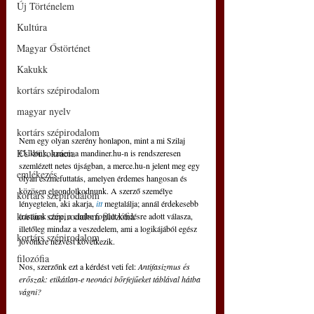
Új Történelem
Kultúra
Magyar Őstörténet
Kakukk
kortárs szépirodalom
magyar nyelv
kortárs szépirodalom
Nem egy olyan szerény honlapon, mint a mi Szilaj 
EU bürokrácia
Csikónk, hanem a mandiner.hu-n is rendszeresen 
szemlézett netes újságban, a merce.hu-n jelent meg egy 
emlékezés
olyan eszmefuttatás, amelyen érdemes hangosan és 
közösen elgondolkodnunk. A szerző személye 
kortárs szépirodalom
lényegtelen, aki akarja, 
itt
 megtalálja; annál érdekesebb 
kortárs szépirodalom filozófia
írásának címe, a címbe foglalt kérdésre adott válasza, 
illetőleg mindaz a veszedelem, ami a logikájából egész 
kortárs szépirodalom
jövőnkre nézvést következik.
filozófia
Nos, szerzőnk ezt a kérdést veti fel: 
Antifasizmus és 
erőszak: etikátlan-e neonáci bőrfejűeket táblával hátba 
vágni?