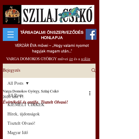
TÁRSADALMI ÖNSZERVEZŐDÉS
HONLAPJA
VERZÁR ÉVA művei – „Hogy valami nyomot
hagyjak magam után..."
VARGA DOMOKOS GYÖRGY művei
itt
és a
wikin
Bejegyzés
All Posts
Varga Domokos György, Szilaj Csikó
All Posts
2020. febr. 17.
Évértékelő és antifa. Tisztelt Olvasó!
KIEMELT CIKKEK
Hírek, újdonságok
Tisztelt Olvasó!
Magyar Idő