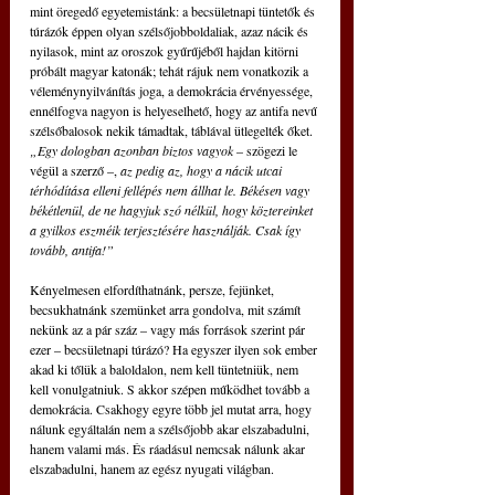
mint öregedő egyetemistánk: a becsületnapi tüntetők és 
túrázók éppen olyan szélsőjobboldaliak, azaz nácik és 
nyilasok, mint az oroszok gyűrűjéből hajdan kitörni 
próbált magyar katonák; tehát rájuk nem vonatkozik a 
véleménynyilvánítás joga, a demokrácia érvényessége, 
ennélfogva nagyon is helyeselhető, hogy az antifa nevű 
szélsőbalosok nekik támadtak, táblával ütlegelték őket.
„Egy dologban azonban biztos vagyok 
– szögezi le 
végül a szerző –, 
az pedig az, hogy a nácik utcai 
térhódítása elleni fellépés nem állhat le. Békésen vagy 
békétlenül, de ne hagyjuk szó nélkül, hogy köztereinket 
a gyilkos eszméik terjesztésére használják. Csak így 
tovább, antifa!”
Kényelmesen elfordíthatnánk, persze, fejünket, 
becsukhatnánk szemünket arra gondolva, mit számít 
nekünk az a pár száz – vagy más források szerint pár 
ezer – becsületnapi túrázó? Ha egyszer ilyen sok ember 
akad ki tőlük a baloldalon, nem kell tüntetniük, nem 
kell vonulgatniuk. S akkor szépen működhet tovább a 
demokrácia. Csakhogy egyre több jel mutat arra, hogy 
nálunk egyáltalán nem a szélsőjobb akar elszabadulni, 
hanem valami más. És ráadásul nemcsak nálunk akar 
elszabadulni, hanem az egész nyugati világban.