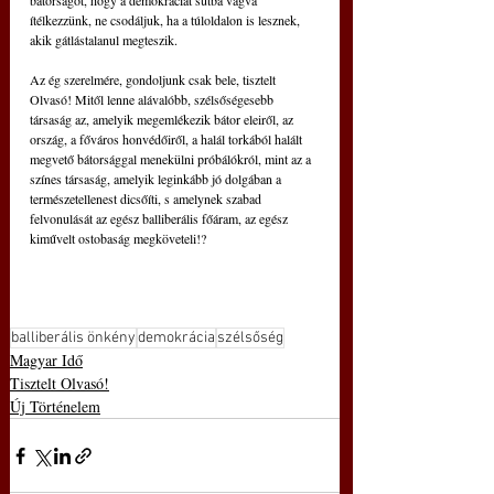
bátorságot, hogy a demokráciát sutba vágva 
ítélkezzünk, ne csodáljuk, ha a túloldalon is lesznek, 
akik gátlástalanul megteszik.
Az ég szerelmére, gondoljunk csak bele, tisztelt 
Olvasó! Mitől lenne alávalóbb, szélsőségesebb 
társaság az, amelyik megemlékezik bátor eleiről, az 
ország, a főváros honvédőiről, a halál torkából halált 
megvető bátorsággal menekülni próbálókról, mint az a 
színes társaság, amelyik leginkább jó dolgában a 
természetellenest dicsőíti, s amelynek szabad 
felvonulását az egész balliberális főáram, az egész 
kiművelt ostobaság megköveteli!?
balliberális önkény
demokrácia
szélsőség
Magyar Idő
Tisztelt Olvasó!
Új Történelem