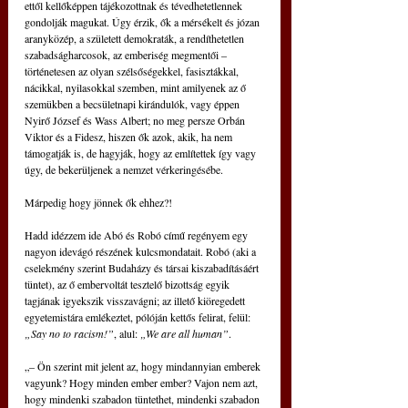
ettől kellőképpen tájékozottnak és tévedhetetlennek 
gondolják magukat. Úgy érzik, ők a mérsékelt és józan 
aranyközép, a született demokraták, a rendíthetetlen 
szabadságharcosok, az emberiség megmentői – 
történetesen az olyan szélsőségekkel, fasisztákkal, 
nácikkal, nyilasokkal szemben, mint amilyenek az ő 
szemükben a becsületnapi kirándulók, vagy éppen 
Nyirő József és Wass Albert; no meg persze Orbán 
Viktor és a Fidesz, hiszen ők azok, akik, ha nem 
támogatják is, de hagyják, hogy az említettek így vagy 
úgy, de bekerüljenek a nemzet vérkeringésébe.
Márpedig hogy jönnek ők ehhez?!
Hadd idézzem ide Abó és Robó című regényem egy 
nagyon idevágó részének kulcsmondatait. Robó (aki a 
cselekmény szerint Budaházy és társai kiszabadításáért 
tüntet), az ő embervoltát tesztelő bizottság egyik 
tagjának igyekszik visszavágni; az illető kiöregedett 
egyetemistára emlékeztet, pólóján kettős felirat, felül: 
„Say no to racism!”
, alul: 
„We are all human”
.
„– Ön szerint mit jelent az, hogy mindannyian emberek 
vagyunk? Hogy minden ember ember? Vajon nem azt, 
hogy mindenki szabadon tüntethet, mindenki szabadon 