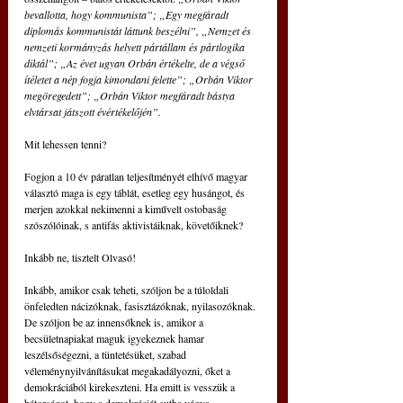
bevallotta, hogy kommunista”; „Egy megfáradt 
diplomás kommunistát láttunk beszélni”, „Nemzet és 
nemzeti kormányzás helyett pártállam és pártlogika 
diktál”; „Az évet ugyan Orbán értékelte, de a végső 
ítéletet a nép fogja kimondani felette”; „Orbán Viktor 
megöregedett”; „Orbán Viktor megfáradt bástya 
elvtársat játszott évértékelőjén”.
Mit lehessen tenni?
Fogjon a 10 év páratlan teljesítményét elhívő magyar 
választó maga is egy táblát, esetleg egy husángot, és 
merjen azokkal nekimenni a kiművelt ostobaság 
szószólóinak, s antifás aktivistáiknak, követőiknek?
Inkább ne, tisztelt Olvasó!
Inkább, amikor csak teheti, szóljon be a túloldali 
önfeledten nácizóknak, fasisztázóknak, nyilasozóknak. 
De szóljon be az innensőknek is, amikor a 
becsületnapiakat maguk igyekeznek hamar 
leszélsőségezni, a tüntetésüket, szabad 
véleménynyilvánításukat megakadályozni, őket a 
demokráciából kirekeszteni. Ha emitt is vesszük a 