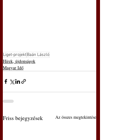
Liget-projekt
Baán László
Hírek, újdonságok
Magyar Idő
Friss bejegyzések
Az összes megtekintése