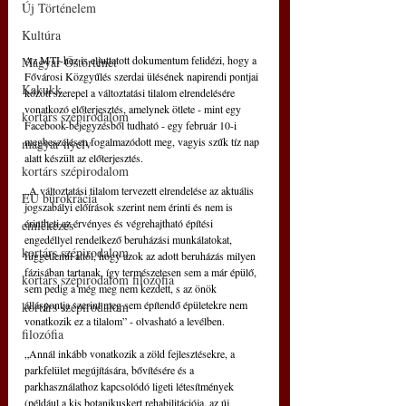
Új Történelem
Kultúra
Az MTI-hez is eljuttatott dokumentum felidézi, hogy a 
Magyar Őstörténet
Fővárosi Közgyűlés szerdai ülésének napirendi pontjai 
Kakukk
között szerepel a változtatási tilalom elrendelésére 
vonatkozó előterjesztés, amelynek ötlete - mint egy 
kortárs szépirodalom
Facebook-bejegyzésből tudható - egy február 10-i 
megbeszélésen fogalmazódott meg, vagyis szűk tíz nap 
magyar nyelv
alatt készült az előterjesztés.
kortárs szépirodalom
„A változtatási tilalom tervezett elrendelése az aktuális 
EU bürokrácia
jogszabályi előírások szerint nem érinti és nem is 
érintheti az érvényes és végrehajtható építési 
emlékezés
engedéllyel rendelkező beruházási munkálatokat, 
kortárs szépirodalom
függetlenül attól, hogy azok az adott beruházás milyen 
fázisában tartanak, így természetesen sem a már épülő, 
kortárs szépirodalom filozófia
sem pedig a még meg nem kezdett, s az önök 
álláspontja szerint meg sem építendő épületekre nem 
kortárs szépirodalom
vonatkozik ez a tilalom” - olvasható a levélben.
filozófia
„Annál inkább vonatkozik a zöld fejlesztésekre, a 
parkfelület megújítására, bővítésére és a 
parkhasználathoz kapcsolódó ligeti létesítmények 
(például a kis botanikuskert rehabilitációja, az új 