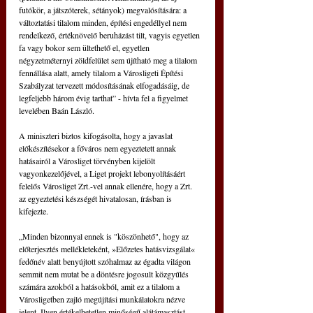
futókör, a játszóterek, sétányok) megvalósítására: a 
változtatási tilalom minden, építési engedéllyel nem 
rendelkező, értéknövelő beruházást tilt, vagyis egyetlen 
fa vagy bokor sem ültethető el, egyetlen 
négyzetméternyi zöldfelület sem újítható meg a tilalom 
fennállása alatt, amely tilalom a Városligeti Építési 
Szabályzat tervezett módosításának elfogadásáig, de 
legfeljebb három évig tarthat” - hívta fel a figyelmet 
levelében Baán László.
A miniszteri biztos kifogásolta, hogy a javaslat 
előkészítésekor a főváros nem egyeztetett annak 
hatásairól a Városliget törvényben kijelölt 
vagyonkezelőjével, a Liget projekt lebonyolításáért 
felelős Városliget Zrt.-vel annak ellenére, hogy a Zrt. 
az egyeztetési készségét hivatalosan, írásban is 
kifejezte.
„Minden bizonnyal ennek is "köszönhető", hogy az 
előterjesztés mellékleteként, »Előzetes hatásvizsgálat« 
fedőnév alatt benyújtott szóhalmaz az égadta világon 
semmit nem mutat be a döntésre jogosult közgyűlés 
számára azokból a hatásokból, amit ez a tilalom a 
Városligetben zajló megújítási munkálatokra nézve 
jelent. Ilyen értékelhetetlen minőségű alátámasztást, 