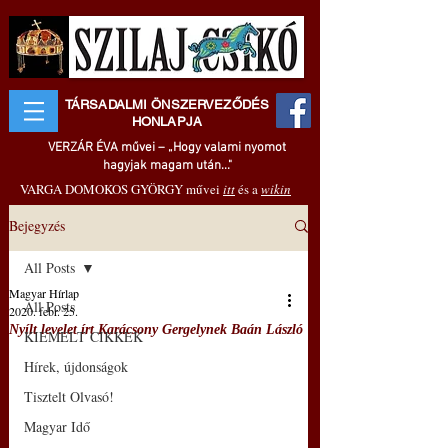
TÁRSADALMI ÖNSZERVEZŐDÉS
HONLAPJA
VERZÁR ÉVA művei – „Hogy valami nyomot
hagyjak magam után..."
VARGA DOMOKOS GYÖRGY művei
itt
és a
wikin
Bejegyzés
All Posts
Magyar Hírlap
All Posts
2020. febr. 25.
Nyílt levelet írt Karácsony Gergelynek Baán László
KIEMELT CIKKEK
Hírek, újdonságok
Tisztelt Olvasó!
Magyar Idő