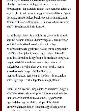
»hatásvizsgálatot« mintegy három évtizedes 
közigazgatási tapasztalatom alatt még nemigen láttam, s 
teljesen kizártnak tartom, hogy ez a Városházán régóta 
dolgozó, kiváló szakemberek egyetértő láttamozásán 
átment volna az előterjesztés 10 napos kihordási ideje 
alatt” - fogalmazott Baán László.
A miniszteri biztos úgy véli, hogy „a semmitmondó, 
semmit be nem mutató »hatásvizsgálat« nem pusztán 
az intézkedés következményei, a városligeti 
zöldfejlesztésekre gyakorolt hatása iránti legteljesebb 
felelőtlenséget jelenti, hanem egy mélyen lekezelő 
attitűdről tanúskodik egyfelől a döntéshozó közgyűlés 
tagjai, másfelől mindazon sok száz, elkötelezett 
szakember irányába, akik évek óta - senki, még a 
legradikálisabb »ligetvédők« által sem 
megkérdőjelezett területen és módon - dolgoznak a 
Városliget lepusztult állapotának megújításán”.
Baán László szerint „meglehetősen abszurd”, hogy a 
zöldfejlesztések abszolút prioritásának meghirdetése 
után, az azok szimbólumává emelt, úgynevezett 
ligetvédelem égisze alatt, az éppen kihirdetett 
klímavészhelyzet kellős közepén egy olyan javaslat 
készült el és került beterjesztésre viharos gyorsasággal, 