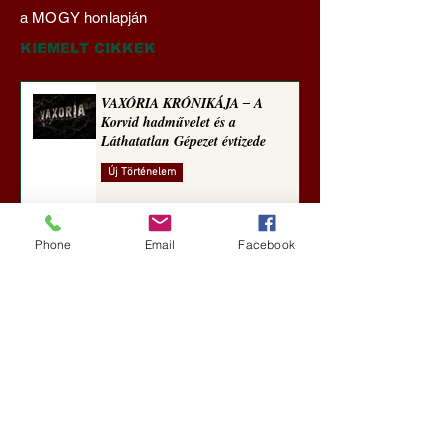
büntetőjogi felelősségre
Transzhumanizmus
a MOGY honlapján
vonása
technomorál ‒ 21/2
Rugalmas technomo
KIEMELT CIKKEK
alázatosság
VAXÓRIA KRÓNIKÁJA ‒ A
Korvid hadművelet és a
Láthatatlan Gépezet évtizede
Új Történelem
3 nappal ezelőtt
Phone
Email
Facebook
Darai Lajos: Naplóbölcsességeim
(2018)
Kultúra
6 nappal ezelőtt