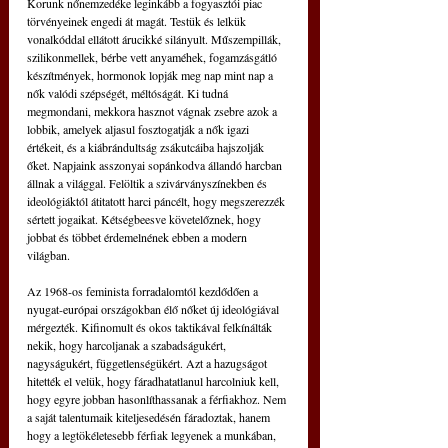
Korunk nőnemzedéke leginkább a fogyasztói piac 
törvényeinek engedi át magát. Testük és lelkük 
vonalkóddal ellátott árucikké silányult. Műszempillák, 
szilikonmellek, bérbe vett anyaméhek, fogamzásgátló 
készítmények, hormonok lopják meg nap mint nap a 
nők valódi szépségét, méltóságát. Ki tudná 
megmondani, mekkora hasznot vágnak zsebre azok a 
lobbik, amelyek aljasul fosztogatják a nők igazi 
értékeit, és a kiábrándultság zsákutcáiba hajszolják 
őket. Nap­jaink asszonyai sopánkodva állandó harcban 
állnak a világgal. Felöltik a szivárványszínekben és 
ideoló­giáktól átitatott harci páncélt, hogy megszerezzék 
sértett jogaikat. Kétségbeesve követelőznek, hogy 
jobbat és többet érdemelnének ebben a modern 
világban.
Az 1968-os feminista forradalomtól kezdődően a 
nyugat-európai országokban élő nőket új ideológiával 
mérgezték. Kifinomult és okos taktikával felkínálták 
nekik, hogy harcoljanak a szabadságukért, 
nagyságukért, függetlenségükért. Azt a hazugságot 
hitették el velük, hogy fáradhatatlanul harcolniuk kell, 
hogy egyre jobban hasonlíthassanak a férfiakhoz. Nem 
a saját talentu­maik kiteljesedésén fáradoztak, hanem 
hogy a legtökéletesebb férfiak legyenek a munkában, 