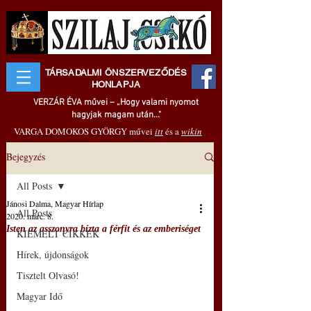
TÁRSADALMI ÖNSZERVEZŐDÉS
HONLAPJA
VERZÁR ÉVA művei – „Hogy valami nyomot
hagyjak magam után..."
VARGA DOMOKOS GYÖRGY művei
itt
és a
wikin
Bejegyzés
All Posts
Jánosi Dalma, Magyar Hírlap
All Posts
2020. márc. 8.
Isten az asszonyra bízta a férfit és az emberiséget
KIEMELT CIKKEK
Hírek, újdonságok
Tisztelt Olvasó!
Magyar Idő