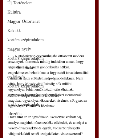
Új Történelem
Kultúra
Magyar Őstörténet
Kakukk
kortárs szépirodalom
magyar nyelv
(...) A globalizáció egyenruhájába öltöztetett modern 
kortárs szépirodalom
asszonyok nincsenek mindig tudatában annak, hogy 
EU bürokrácia
választhatnak, hanem gondolkodás nélkül, 
engedelmesen behódolnak a fogyasztói társadalom által 
emlékezés
rafináltan rájuk erőltetett szépségmodelleknek. Nem 
vitás, hogy Moszkvától Rómáig nők milliói 
kortárs szépirodalom
ugyanolyan fehérneműk közül választhatnak, 
kortárs szépirodalom filozófia
ugyanazon kozmetikai cég termékeivel cicomázzák 
magukat, ugyanolyan ékszereket viselnek, sőt gyakran 
kortárs szépirodalom
ugyanolyan frizurát is hordanak.
filozófia
Hová tűnt az az egyedülálló, személyre szabott báj, 
amelyet napjaink nőnemzedéke elfeledett, és amelyet a 
vezető divatcégektől és egyéb, vonzerőt rebegtető 
világmárkáktól remél szolgalelkűen visszaszerezni? 