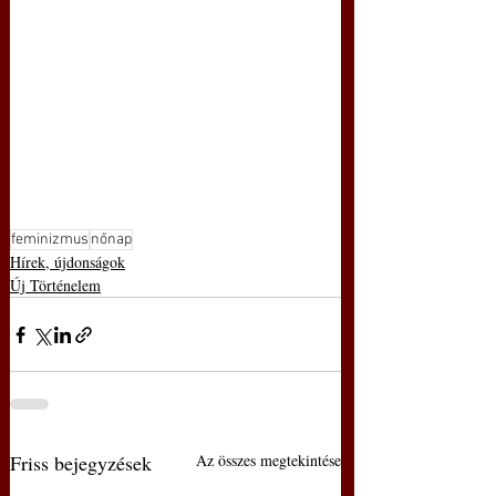
feminizmus
nőnap
Hírek, újdonságok
Új Történelem
Friss bejegyzések
Az összes megtekintése