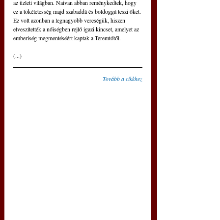
az üzleti világban. Naivan abban reménykedtek, hogy 
ez a tökéletesség majd szabaddá és boldoggá teszi őket. 
Ez volt azonban a legnagyobb vereségük, hiszen 
elveszítették a nőiségben rejlő igazi kincset, amelyet az 
emberiség megmentéséért kaptak a Teremtőtől.
(...)
Tovább a cikkhez