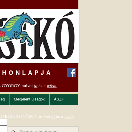
 HONLAPJA
 GYÖRGY művei
itt
és a
wikin
ség
Megjelent újságok
ÁSZF
OMOKOS GYÖRGY művei
itt
és a
wikin