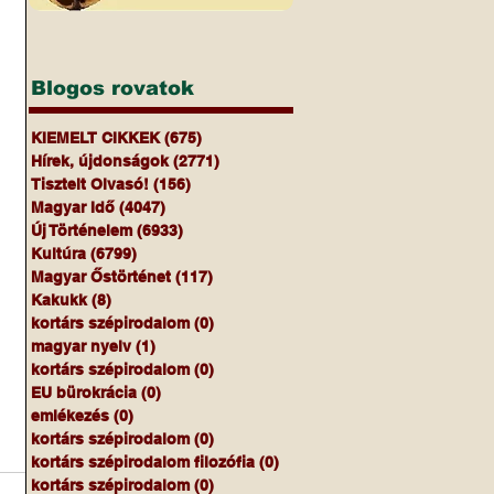
Blogos rovatok
KIEMELT CIKKEK
(675)
675 bejegyzés
Hírek, újdonságok
(2771)
2771 bejegyzés
Tisztelt Olvasó!
(156)
156 bejegyzés
Magyar Idő
(4047)
4047 bejegyzés
Új Történelem
(6933)
6933 bejegyzés
Kultúra
(6799)
6799 bejegyzés
Magyar Őstörténet
(117)
117 bejegyzés
Kakukk
(8)
8 bejegyzés
kortárs szépirodalom
(0)
0 bejegyzés
magyar nyelv
(1)
1 bejegyzés
kortárs szépirodalom
(0)
0 bejegyzés
EU bürokrácia
(0)
0 bejegyzés
emlékezés
(0)
0 bejegyzés
kortárs szépirodalom
(0)
0 bejegyzés
kortárs szépirodalom filozófia
(0)
0 bejegyzés
kortárs szépirodalom
(0)
0 bejegyzés