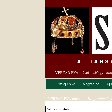
A TÁRS
VERZÁR ÉVA művei
– „
Hogy vala
Szilaj Csikó
Magyar Idő
Új 
VERZÁR ÉVA művei
– „
Hogy valami ny
Partizán, youtube