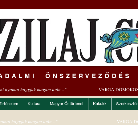
ADALMI ÖNSZERVEZŐDÉS
mi nyomot hagyjak magam után..."
VARGA DOMOKOS
Történelem
Kultúra
Magyar Őstörténet
Kakukk
Szerkesztő
omot hagyjak magam után..."
VARGA D