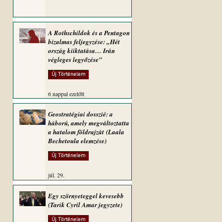
A Rothschildok és a Pentagon
bizalmas feljegyzése: „Hét
ország kiiktatása… Irán
végleges legyőzése”
Új Történelem
6 nappal ezelőtt
Geostratégiai dosszié: a
háború, amely megváltoztatta
a hatalom földrajzát (Laala
Bechetoula elemzése)
Új Történelem
júl. 29.
Egy szörnyeteggel kevesebb
(Tarik Cyril Amar jegyzete)
Új Történelem