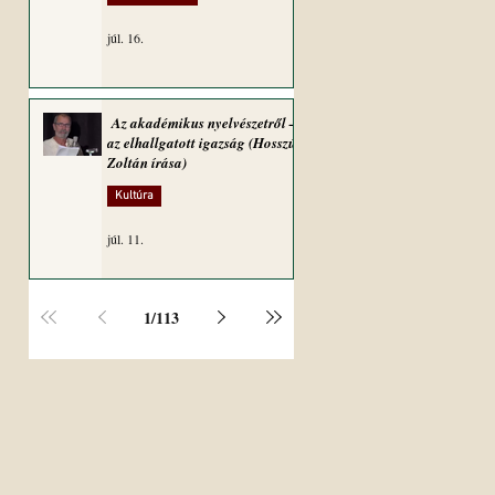
júl. 16.
Az akadémikus nyelvészetről –
az elhallgatott igazság (Hosszú
Zoltán írása)
Kultúra
júl. 11.
1
/
113