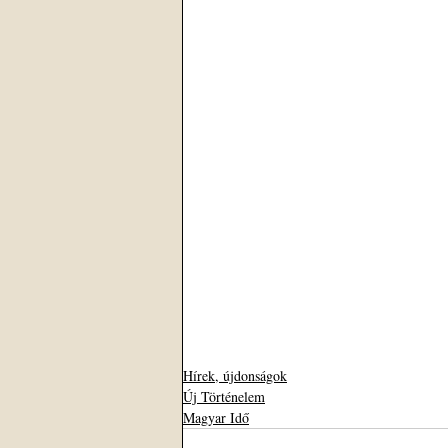
Hírek, újdonságok
Új Történelem
Magyar Idő