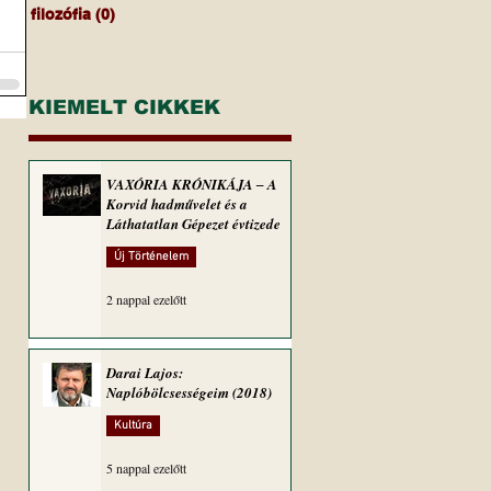
filozófia
(0)
0 bejegyzés
KIEMELT CIKKEK
VAXÓRIA KRÓNIKÁJA ‒ A
Korvid hadművelet és a
Láthatatlan Gépezet évtizede
Új Történelem
2 nappal ezelőtt
Darai Lajos:
Naplóbölcsességeim (2018)
Kultúra
5 nappal ezelőtt