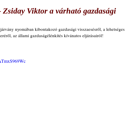
 Zsiday Viktor a várható gazdasági
 járvány nyomában kibontakozó gazdasági visszaesésről, a lehetséges 
éről, az állami gazdaságélénkítés kívánatos eljárásairól!
=HATmxS969Wc