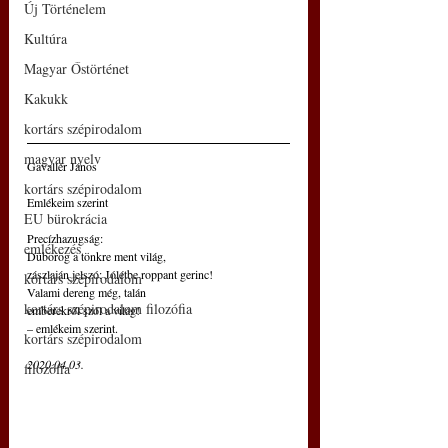
Új Történelem
Kultúra
Magyar Őstörténet
Kakukk
kortárs szépirodalom
magyar nyelv
Gavallér János
kortárs szépirodalom
Emlékeim szerint
EU bürokrácia
Precízhazugság:
emlékezés
Dübörög a tönkre ment világ,
zászlaján jelszó: Jólétbe roppant gerinc!
kortárs szépirodalom
Valami dereng még, talán
kortárs szépirodalom filozófia
emberekről szól a világ!
– emlékeim szerint.
kortárs szépirodalom
2020.04.03.
filozófia