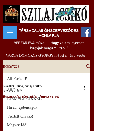
TÁRSADALMI ÖNSZERVEZŐDÉS
HONLAPJA
VERZÁR ÉVA művei – „Hogy valami nyomot
hagyjak magam után..."
VARGA DOMOKOS GYÖRGY művei
itt
és a
wikin
Bejegyzés
All Posts
Gavallér János, Szilaj Csikó
All Posts
2020. ápr. 4.
Készülődés (Gavallér János verse)
KIEMELT CIKKEK
Hírek, újdonságok
Tisztelt Olvasó!
Magyar Idő