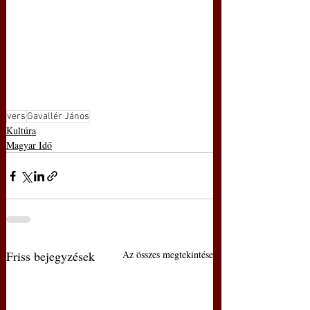
vers
Gavallér János
Kultúra
Magyar Idő
Friss bejegyzések
Az összes megtekintése