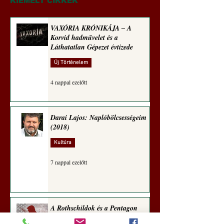
KIEMELT CIKKEK
VAXÓRIA KRÓNIKÁJA ‒ A
Korvid hadművelet és a
Láthatatlan Gépezet évtizede
Új Történelem
4 nappal ezelőtt
Darai Lajos: Naplóbölcsességeim
(2018)
Kultúra
7 nappal ezelőtt
A Rothschildok és a Pentagon
bizalmas feljegyzése: „Hét ország