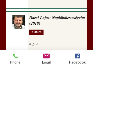
Darai Lajos: Naplóbölcsességeim
(2018)
Kultúra
aug. 2.
Phone
Email
Facebook
A Rothschildok és a Pentagon
bizalmas feljegyzése: „Hét ország
kiiktatása… Irán végleges
legyőzése”
Új Történelem
aug. 1.
Geostratégiai dosszié: a háború,
amely megváltoztatta a hatalom