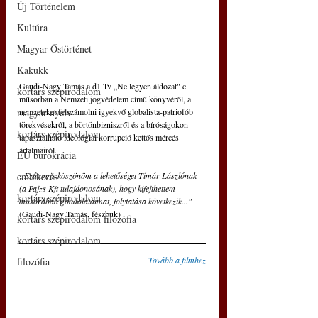
Új Történelem
Kultúra
Magyar Őstörténet
Kakukk
Gaudi-Nagy Tamás a d1 Tv „Ne legyen áldozat" c. 
kortárs szépirodalom
műsorban a Nemzeti jogvédelem című könyvéről, a 
nemzeteket felszámolni igyekvő globalista-patriofób 
magyar nyelv
törekvésekről, a börtönbizniszről és a bíróságokon 
kortárs szépirodalom
tapasztalható ideológiai korrupció kettős mércés 
ártalmairól.
EU bürokrácia
„Ezúton is köszönöm a lehetőséget Tímár Lászlónak 
emlékezés
(a Pajzs Kft tulajdonosának), hogy kifejthettem 
kortárs szépirodalom
műsorában gondolataimat, folytatása következik..."
(Gaudi-Nagy Tamás, fészbuk)
kortárs szépirodalom filozófia
kortárs szépirodalom
Tovább a filmhez
filozófia