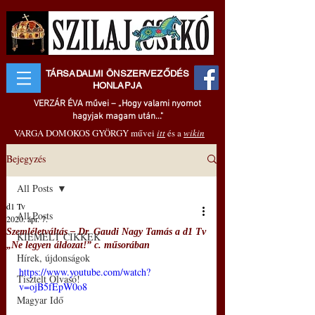
TÁRSADALMI ÖNSZERVEZŐDÉS
HONLAPJA
VERZÁR ÉVA művei – „Hogy valami nyomot
hagyjak magam után..."
VARGA DOMOKOS GYÖRGY művei
itt
és a
wikin
Bejegyzés
All Posts
d1 Tv
All Posts
2020. ápr. 7.
Szemléletváltás – Dr. Gaudi Nagy Tamás a d1 Tv
KIEMELT CIKKEK
„Ne legyen áldozat!” c. műsorában
Hírek, újdonságok
https://www.youtube.com/watch?
Tisztelt Olvasó!
v=ojB5fEpW0o8
Magyar Idő