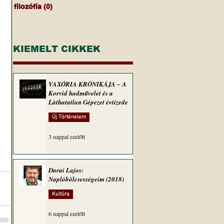
filozófia
(0)
0 bejegyzés
KIEMELT CIKKEK
VAXÓRIA KRÓNIKÁJA ‒ A
Korvid hadművelet és a
Láthatatlan Gépezet évtizede
Új Történelem
3 nappal ezelőtt
Darai Lajos:
Naplóbölcsességeim (2018)
Kultúra
6 nappal ezelőtt