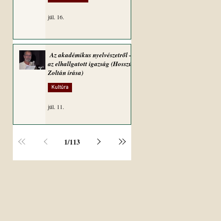
júl. 16.
Az akadémikus nyelvészetről –
az elhallgatott igazság (Hosszú
Zoltán írása)
Kultúra
júl. 11.
1
/
113