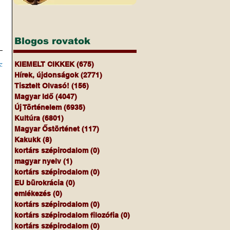
 
 
 
Blogos rovatok
z
KIEMELT CIKKEK
(675)
675 bejegyzés
Hírek, újdonságok
(2771)
2771 bejegyzés
Tisztelt Olvasó!
(156)
156 bejegyzés
Magyar Idő
(4047)
4047 bejegyzés
Új Történelem
(6935)
6935 bejegyzés
Kultúra
(6801)
6801 bejegyzés
Magyar Őstörténet
(117)
117 bejegyzés
Kakukk
(8)
8 bejegyzés
kortárs szépirodalom
(0)
0 bejegyzés
magyar nyelv
(1)
1 bejegyzés
kortárs szépirodalom
(0)
0 bejegyzés
EU bürokrácia
(0)
0 bejegyzés
emlékezés
(0)
0 bejegyzés
kortárs szépirodalom
(0)
0 bejegyzés
kortárs szépirodalom filozófia
(0)
0 bejegyzés
kortárs szépirodalom
(0)
0 bejegyzés