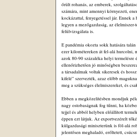
őrült rohanás, az emberek, szolgáltatáso
számára, mint amennyi környezeti, ene
kockázattal, fenyegetéssel jár. Ennek a
legyen a mezőgazdaság, az élelmiszer-te
felülvizsgálata is.
E pandémia okozta sokk hatására talán 
ezer kilométereken át fel-alá hurcolni
azok 80-90 százaléka helyi termelésre 
ellenőrizhetően jó minőségben beszerez
a társadalmak voltak sikeresek és hoss
kifelé” szervezték, azaz előbb magukna
meg a szükséges élelmiszereket, és csak
Ebben a megközelítésben mondjuk például
nagy ostobaságnak fog tűnni, ha közben
tejjel és abból helyben előállított term
éppen ezt látjuk. Az exportvezérelt tő
külgazdasági miniszterünk is föl-alá ro
jelentősen meghaladó, erőltetett, csúcsra