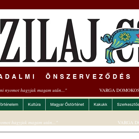
ADALMI ÖNSZERVEZŐDÉS
mi nyomot hagyjak magam után..."
VARGA DOMOKOS
Történelem
Kultúra
Magyar Őstörténet
Kakukk
Szerkesztő
omot hagyjak magam után..."
VARGA D