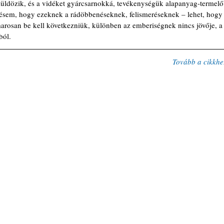
 elüldözik, és a vidéket gyárcsarnokká, tevékenységük alapanyag-termelő
ésem, hogy ezeknek a rádöbbenéseknek, felismeréseknek – lehet, hogy
marosan be kell következniük, különben az emberiségnek nincs jövője, a
ból.
Tovább a cikkhe