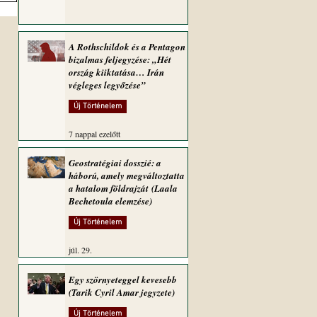
A Rothschildok és a Pentagon
bizalmas feljegyzése: „Hét
ország kiiktatása… Irán
végleges legyőzése”
Új Történelem
7 nappal ezelőtt
Geostratégiai dosszié: a
háború, amely megváltoztatta
a hatalom földrajzát (Laala
Bechetoula elemzése)
Új Történelem
júl. 29.
Egy szörnyeteggel kevesebb
(Tarik Cyril Amar jegyzete)
Új Történelem