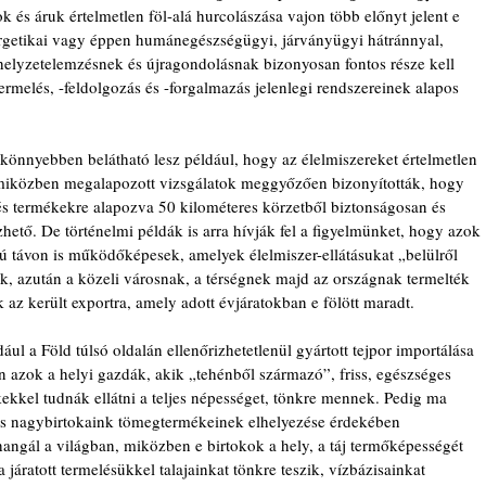
k és áruk értelmetlen föl-alá hurcolászása vajon több előnyt jelent e 
rgetikai vagy éppen humánegészségügyi, járványügyi hátránnyal, 
 helyzetelemzésnek és újragondolásnak bizonyosan fontos része kell 
rmelés, -feldolgozás és -forgalmazás jelenlegi rendszereinek alapos 
könnyebben belátható lesz például, hogy az élelmiszereket értelmetlen 
, miközben megalapozott vizsgálatok meggyőzően bizonyították, hogy 
és termékekre alapozva 50 kilométeres körzetből biztonságosan és 
hető. De történelmi példák is arra hívják fel a ﬁgyelmünket, hogy azok 
zú távon is működőképesek, amelyek élelmiszer-ellátásukat „belülről 
k, azután a közeli városnak, a térségnek majd az országnak termelték 
 az került exportra, amely adott évjáratokban e fölött maradt.
 a Föld túlsó oldalán ellenőrizhetetlenül gyártott tejpor importálása 
 azok a helyi gazdák, akik „tehénből származó”, friss, egészséges 
ékekkel tudnák ellátni a teljes népességet, tönkre mennek. Pedig ma 
kés nagybirtokaink tömegtermékeinek elhelyezése érdekében 
hangál a világban, miközben e birtokok a hely, a táj termőképességét 
 járatott termelésükkel talajainkat tönkre teszik, vízbázisainkat 