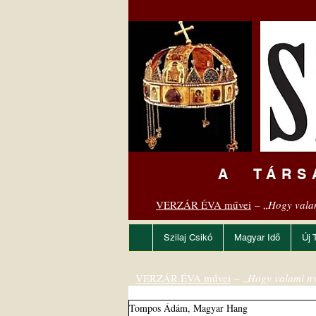
A TÁRS
VERZÁR ÉVA művei
– „
Hogy vala
Szilaj Csikó
Magyar Idő
Új 
VERZÁR ÉVA művei
– „
Hogy valami ny
Tompos Ádám, Magyar Hang