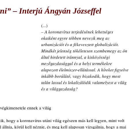
ni” – Interjú Ángyán Józseffel
(...)
– A koronavírus terjedésének lehetséges 
okaiként egyre többen nevezik meg az 
urbanizációt és a fékevesztett globalizációt. 
Mindkét jelenség tökéletesen szembemegy az ön 
által hirdetett iránnyal, a kisközösségi 
mezőgazdasággal és a helyi termékekre 
alapozott élelmiszer-ellátással. A híreket ﬁgyelve
inkább borúlátó, vagy bizakodik, hogy most 
talán lassul és lokalizálódik valamelyest a világ 
és a világgazdaság?
 végkimenetele ennek a világ
k, hogy a koronavírus utáni világ egészen más kell legyen, mint volt 
állnia, körül kell néznie, és meg kell alaposan vizsgálnia, hogy a mai 