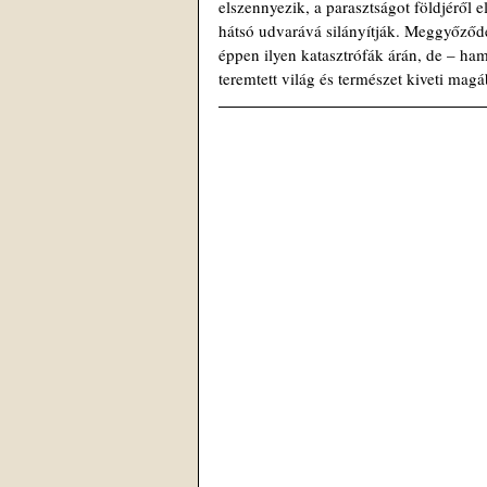
elszennyezik, a parasztságot földjéről
hátsó udvarává silányítják. Meggyőződ
éppen ilyen katasztrófák árán, de – ha
teremtett világ és természet kiveti magá