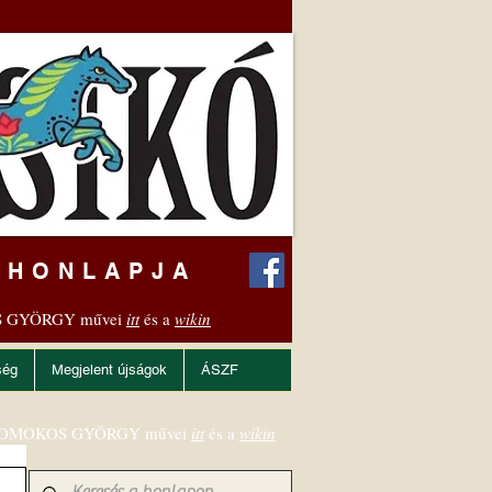
 HONLAPJA
 GYÖRGY művei
itt
és a
wikin
ség
Megjelent újságok
ÁSZF
OMOKOS GYÖRGY művei
itt
és a
wikin